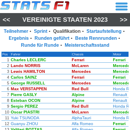
<<
VEREINIGTE STAATEN 2023
>>
Teilnehmer
•
Sprint
•
Qualifikation
•
Startaufstellung
•
Ergebnis
•
Runden geführt
•
Beste Rennrunden
•
Runde für Runde
•
Meisterschaftsstand
Pos
Fahrer
Chassis
Motor
1
Charles LECLERC
Ferrari
Ferrari
2
Lando NORRIS
McLaren
Mercede
3
Lewis HAMILTON
Mercedes
Mercede
4
Carlos SAINZ
Ferrari
Ferrari
5
George RUSSELL
Mercedes
Mercede
6
Max VERSTAPPEN
Red Bull
Honda R
7
Pierre GASLY
Alpine
Renault
8
Esteban OCON
Alpine
Renault
9
Sergio PEREZ
Red Bull
Honda R
10
Oscar PIASTRI
McLaren
Mercede
11
Yuki TSUNODA
AlphaTauri
Honda R
12
Guanyu ZHOU
Alfa Romeo
Ferrari
13
Valtteri BOTTAS
Alfa Romeo
Ferrari