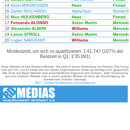
14
Kevin MAGNUSSEN
Haas
Ferrari
15
Daniel RICCIARDO
AlphaTauri
Honda R
16
Nico HULKENBERG
Haas
Ferrari
17
Fernando ALONSO
Aston Martin
Mercede
18
Alexander ALBON
Williams
Mercede
19
Lance STROLL
Aston Martin
Mercede
20
Logan SARGEANT
Williams
Mercede
Mindestzeit, um sich zu qualifizieren: 1'41.747 (107% der
Bestzeit in Q1: 1'35.091)
Diese Website ist eine Amateur-Website. Sie steht in keiner Verbindung zur Formula One Group
oder der FIA, und ihr Inhalt wird von diesen Organisationen weder genehmigt noch gesponsert.
Alle Texte auf dieser Website sind ausschließliches Eigentum ihrer Autoren. Jede Verwendung
auf einer anderen Website oder in einem anderen Medium ist ohne die Genehmigung der
betreffenden Autoren untersagt.
Über / Cookies konfigurieren
|
Einschaltquote