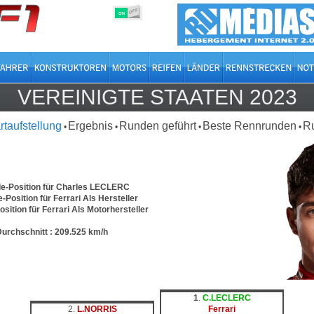
OFF
ON
VEREINIGTE STAATEN 2023
rtaufstellung
Ergebnis
Runden geführt
Beste Rennrunden
R
•
•
•
•
le-Position für Charles LECLERC
e-Position für Ferrari Als Hersteller
osition für Ferrari Als Motorhersteller
urchschnitt : 209.525 km/h
1
.
C.LECLERC
2.
L.NORRIS
Ferrari