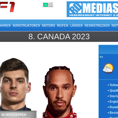
OFF
ON
8.
CANADA
2023
<•
•
Teiln
•
Quali
•
Start
•
Ergeb
•
Runde
•
Best
M.VERSTAPPEN