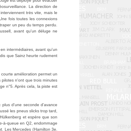
 rouge est déployé pour évacuer
osurveillance. La direction de
nterviennent très vite, mais le
Une fois toutes les connexions
attraper un peu du temps perdu.
ussell, avant qu'un déluge ne
 en intermédiaires, avant qu'un
andis que Sainz heurte rudement
e courte amélioration permet un
 pilotes n'ont que trois minutes
e n°5. Après cela, la piste est
ec plus d'une seconde d'avance
ussé les pneus slicks trop tard,
e Hülkenberg et espère que son
n tête-à-queue en Q2, endommage
ent. Les Mercedes (Hamilton 3e,