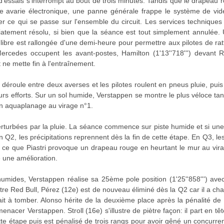
d'essais s'interrompt au bout de trois minutes. Tandis que le drapeau
une avarie électronique, une panne générale frappe le système de vidé
r ce qui se passe sur l'ensemble du circuit. Les services techniques i
tement résolu, si bien que la séance est tout simplement annulée. 
 libre est rallongée d'une demi-heure pour permettre aux pilotes de r
ercedes occupent les avant-postes, Hamilton (1'13''718''') devant R
t ne mette fin à l'entraînement.
déroule entre deux averses et les pilotes roulent en pneus pluie, puis
rs efforts. Sur un sol humide, Verstappen se montre le plus véloce t
 en aquaplanage au virage n°1.
perturbées par la pluie. La séance commence sur piste humide et si un
 Q2, les précipitations reprennent dès la fin de cette étape. En Q3, les
 ce que Piastri provoque un drapeau rouge en heurtant le mur au virag
 une amélioration.
humides, Verstappen réalise sa 25ème pole position (1'25''858''') av
tre Red Bull, Pérez (12e) est de nouveau éliminé dès la Q2 car il a cha
it à tomber. Alonso hérite de la deuxième place après la pénalité d
menacer Verstappen. Stroll (16e) s'illustre de piètre façon: il part e
ette étape puis est pénalisé de trois rangs pour avoir gêné un concurr