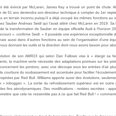
r été évincé par McLaren, James Key a trouvé un point de chute. 
que de 51 ans deviendra son directeur technique à compter du 1er sept
 en terrain inconnu puisqu'il a déjà occupé les mêmes fonctions au se
ez Sauber Andreas Seidl qui l'avait attiré chez McLaren en 2019. Sa 
de la transformation de Sauber en équipe officielle Audi à l'horizon
arcours », confirme Seidl. « Il possède une expérience exceptionnelle 
mais aussi dans d'autres fonctions au sein de l'organisation d'une équi
nous donnant les outils et la direction dont nous avons besoin pour abor
olution de son AMR23 qui selon Dan Fallows vise à « élargir sa fenê
ents, la machine verte nécessite des adaptations pointues sur les pis
 concernent les pontons, avec une découpe sous les entrées d'air plu
 la courbure du soubassement est accentuée pour faciliter l'écoulement de
inspirées par Red Bull. Williams apporte aussi des évolutions, seule
 « toboggan ». La sortie du refroidissement supérieur est en outre 
es fins aérodynamiques. Des modifications - restées secrètes - appar
mettre que cela ne ressemble pas à ce que fait Red Bull ! » comment