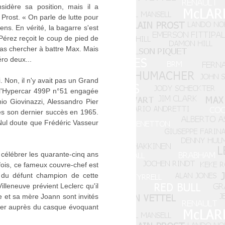
idère sa position, mais il a
Prost. « On parle de lutte pour
ens. En vérité, la bagarre s'est
Pérez reçoit le coup de pied de
pas chercher à battre Max. Mais
éro deux...
. Non, il n'y avait pas un Grand
 l'Hypercar 499P n°51 engagée
o Giovinazzi, Alessandro Pier
ès son dernier succès en 1965.
 Nul doute que Frédéric Vasseur
 célébrer les quarante-cinq ans
fois, ce fameux couvre-chef est
e du défunt champion de cette
illeneuve prévient Leclerc qu'il
e et sa mère Joann sont invités
oser auprès du casque évoquant