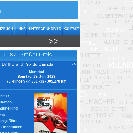
>>
1087.
Großer Preis
LVIII Grand Prix du Canada
•>
Montréal
Sonntag, 18. Juni 2023
70 Runden x 4.361 km - 305.270 km
ehmer
fikation
aufstellung
nis
n geführt
e Rennrunden