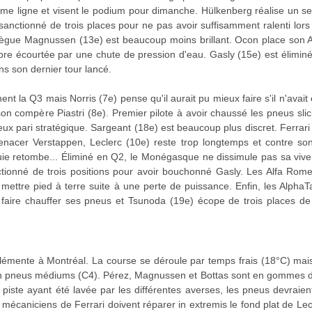
ème ligne et visent le podium pour dimanche. Hülkenberg réalise un 
 sanctionné de trois places pour ne pas avoir suffisamment ralenti lo
lègue Magnussen (13e) est beaucoup moins brillant. Ocon place son Al
re écourtée par une chute de pression d'eau. Gasly (15e) est éliminé
ns son dernier tour lancé.
t la Q3 mais Norris (7e) pense qu'il aurait pu mieux faire s'il n'avait
 compère Piastri (8e). Premier pilote à avoir chaussé les pneus slick
x pari stratégique. Sargeant (18e) est beaucoup plus discret. Ferrari
menacer Verstappen, Leclerc (10e) reste trop longtemps et contre so
luie retombe... Éliminé en Q2, le Monégasque ne dissimule pas sa vive ir
ionné de trois positions pour avoir bouchonné Gasly. Les Alfa Romeo
mettre pied à terre suite à une perte de puissance. Enfin, les AlphaTa
 faire chauffer ses pneus et Tsunoda (19e) écope de trois places de 
lémente à Montréal. La course se déroule par temps frais (18°C) mais 
en pneus médiums (C4). Pérez, Magnussen et Bottas sont en gommes d
 piste ayant été lavée par les différentes averses, les pneus devraien
s mécaniciens de Ferrari doivent réparer in extremis le fond plat de