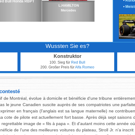
•
Runde
ed Bull Honda RBPT
L.HAMILTON
•
Meist
Mercedes
Wussten Sie es?
Konstruktor
100. Sieg für
Red Bull
200. Großer Preis für
Alfa Romeo
 contesté
if de Montréal, évolue à domicile et bénéficie d'une tribune entièremen
élas le jeune Canadien suscite auprès de ses compatriotes une parfaite 
exprimer en français (l'anglais est sa langue maternelle) ne contribue
a cote de pilote est actuellement fort basse. Après déjà sept saisons d
 regrettable image de « fils à papa ». Et d'autant moins cette année où
néficie de l'une des meilleures voitures du plateau, Stroll Jr. n'a inscri