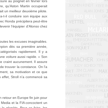
sure au poignet en février lors
re, qu'Aston Martin occuperait
it un meilleur deuxième pilote.
a-t-il conduire son équipe aux
avec Honda précipitera peut-être
evenir l'équipier d'Alonso chez
 toutes les excuses imaginables.
mpion dès sa première année,
atégorisés rapidement. Il y a
 une voiture aussi rapide. » Son
le craint aucunement. Il assure
 de trouver la constance. On l'a
ement, sa motivation et ce que
En effet, Stroll n'a commencé sa
 retour en Europe fin juin pour
ty Media et la FIA concoctent un
la planète. Pour ce faire, les