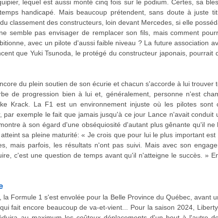
uipier, lequel est aussi monté cinq fois sur le podium. Certes, sa bles
gtemps handicapé. Mais beaucoup prétendent, sans doute à juste tit
du classement des constructeurs, loin devant Mercedes, si elle posséda
 ne semble pas envisager de remplacer son fils, mais comment pourr
ambitionne, avec un pilote d'aussi faible niveau ? La future association 
ent que Yuki Tsunoda, le protégé du constructeur japonais, pourrait d
ncore du plein soutien de son écurie et chacun s'accorde à lui trouver
e de progression bien à lui et, généralement, personne n'est cha
e Krack. La F1 est un environnement injuste où les pilotes sont c
, par exemple le fait que jamais jusqu'à ce jour Lance n'avait conduit
montre à son égard d'une obséquiosité d'autant plus gênante qu'il ne 
 atteint sa pleine maturité: « Je crois que pour lui le plus important est
es, mais parfois, les résultats n'ont pas suivi. Mais avec son engag
uire, c'est une question de temps avant qu'il n'atteigne le succès. » 
e
 la Formule 1 s'est envolée pour la Belle Province du Québec, avant un
 qui fait encore beaucoup de va-et-vient... Pour la saison 2024, Liber
 réduira au maximum les coûteux déplacements d'un bout à l'autre de 