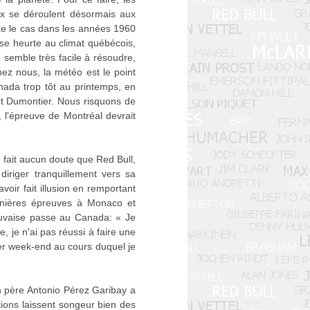
ix se déroulent désormais aux
ste le cas dans les années 1960
se heurte au climat québécois,
 semble très facile à résoudre,
hez nous, la météo est le point
nada trop tôt au printemps, en
it Dumontier. Nous risquons de
, l'épreuve de Montréal devrait
 fait aucun doute que Red Bull,
iriger tranquillement vers sa
oir fait illusion en remportant
ernières épreuves à Monaco et
auvaise passe au Canada: « Je
, je n'ai pas réussi à faire une
mier week-end au cours duquel je
on père Antonio Pérez Garibay a
ions laissent songeur bien des