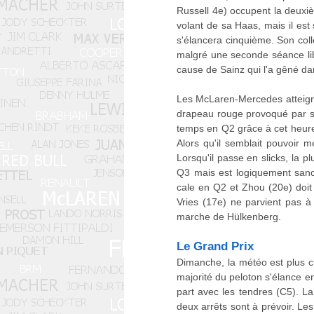
Russell 4e) occupent la deuxi
volant de sa Haas, mais il est
s'élancera cinquième. Son col
malgré une seconde séance lib
cause de Sainz qui l'a gêné da
Les McLaren-Mercedes atteignen
drapeau rouge provoqué par son
temps en Q2 grâce à cet heureu
Alors qu'il semblait pouvoir 
Lorsqu'il passe en slicks, la p
Q3 mais est logiquement sanct
cale en Q2 et Zhou (20e) doit 
Vries (17e) ne parvient pas à
marche de Hülkenberg.
Le Grand Prix
Dimanche, la météo est plus c
majorité du peloton s'élance 
part avec les tendres (C5). La
deux arrêts sont à prévoir. Le