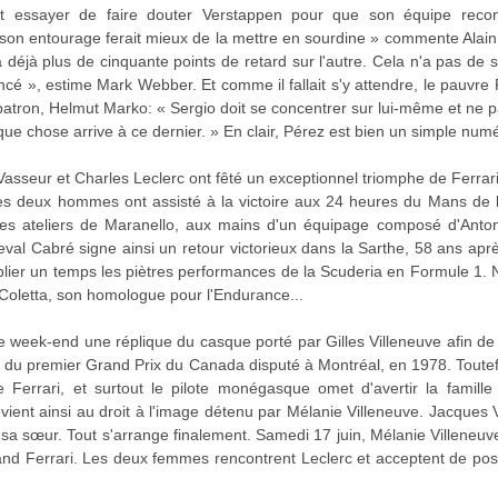
it essayer de faire douter Verstappen pour que son équipe recons
on entourage ferait mieux de la mettre en sourdine » commente Alain 
 a déjà plus de cinquante points de retard sur l'autre. Cela n'a pas de s
é », estime Mark Webber. Et comme il fallait s'y attendre, le pauvre 
 patron, Helmut Marko: « Sergio doit se concentrer sur lui-même et ne 
lque chose arrive à ce dernier. » En clair, Pérez est bien un simple num
asseur et Charles Leclerc ont fêté un exceptionnel triomphe de Ferrari
les deux hommes ont assisté à la victoire aux 24 heures du Mans de
es ateliers de Maranello, aux mains d'un équipage composé d'Antoni
val Cabré signe ainsi un retour victorieux dans la Sarthe, 58 ans apr
ublier un temps les piètres performances de la Scuderia en Formule 1.
Coletta, son homologue pour l'Endurance...
 week-end une réplique du casque porté par Gilles Villeneuve afin de
ors du premier Grand Prix du Canada disputé à Montréal, en 1978. Toute
 Ferrari, et surtout le pilote monégasque omet d'avertir la famill
revient ainsi au droit à l'image détenu par Mélanie Villeneuve. Jacques V
 sa sœur. Tout s'arrange finalement. Samedi 17 juin, Mélanie Villeneuv
tand Ferrari. Les deux femmes rencontrent Leclerc et acceptent de p