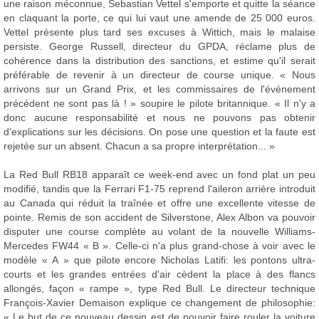
une raison méconnue, Sebastian Vettel s'emporte et quitte la séance
en claquant la porte, ce qui lui vaut une amende de 25 000 euros.
Vettel présente plus tard ses excuses à Wittich, mais le malaise
persiste. George Russell, directeur du GPDA, réclame plus de
cohérence dans la distribution des sanctions, et estime qu'il serait
préférable de revenir à un directeur de course unique. « Nous
arrivons sur un Grand Prix, et les commissaires de l'événement
précédent ne sont pas là ! » soupire le pilote britannique. « Il n'y a
donc aucune responsabilité et nous ne pouvons pas obtenir
d'explications sur les décisions. On pose une question et la faute est
rejetée sur un absent. Chacun a sa propre interprétation... »
La Red Bull RB18 apparaît ce week-end avec un fond plat un peu
modifié, tandis que la Ferrari F1-75 reprend l'aileron arrière introduit
au Canada qui réduit la traînée et offre une excellente vitesse de
pointe. Remis de son accident de Silverstone, Alex Albon va pouvoir
disputer une course complète au volant de la nouvelle Williams-
Mercedes FW44 « B ». Celle-ci n'a plus grand-chose à voir avec le
modèle « A » que pilote encore Nicholas Latifi: les pontons ultra-
courts et les grandes entrées d'air cèdent la place à des flancs
allongés, façon « rampe », type Red Bull. Le directeur technique
François-Xavier Demaison explique ce changement de philosophie:
« Le but de ce nouveau dessin est de pouvoir faire rouler la voiture