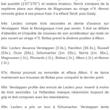
bat aussitôt (1'07''275''') et restera invaincu. Norris s'empare de la
septième place aux dépens de Magnussen au virage n°4. Alonso
remonte grâce à ses pneus frais: il a effacé Stroll, puis Gasly.
64e: Leclerc compte trois secondes et demie d'avance sur
Verstappen. Mais le Monégasque n'est pas serein. Il doit se défaire
d'attardés et s'inquiète de nouveau de son accélérateur qui reste un
peu ouvert au virage n°3. Bottas prend la dixième position à Albon.
66e: Leclerc devance Verstappen (3.3s.), Hamilton (36.3s.), Russell
(53s.), Ocon (56s.), Schumacher (1m. 03s.), Norris (1m. 06s.),
Magnussen (-1t.), Ricciardo (-1t.), Bottas (-1t.), Albon (-1t.) et Alonso
(-1t.).
67e: Alonso poursuit sa remontée et efface Albon. Il se lance
maintenant aux trousses de Bottas pour conquérir le dernier point.
68e: Verstappen profite des ennuis de Leclerc pour revenir à moins
de trois secondes. Le Hollandais manque néanmoins toujours de
grip et doit composer avec les retardataires.
69e: Leclerc a pris un tour à Schumacher. Verstappen tente