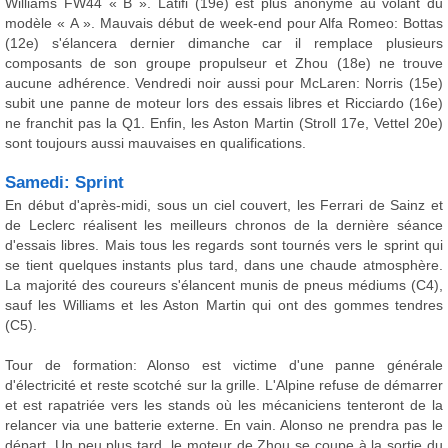
Williams FW44 « B ». Latifi (19e) est plus anonyme au volant du
modèle « A ». Mauvais début de week-end pour Alfa Romeo: Bottas
(12e) s'élancera dernier dimanche car il remplace plusieurs
composants de son groupe propulseur et Zhou (18e) ne trouve
aucune adhérence. Vendredi noir aussi pour McLaren: Norris (15e)
subit une panne de moteur lors des essais libres et Ricciardo (16e)
ne franchit pas la Q1. Enfin, les Aston Martin (Stroll 17e, Vettel 20e)
sont toujours aussi mauvaises en qualifications.
Samedi: Sprint
En début d'après-midi, sous un ciel couvert, les Ferrari de Sainz et
de Leclerc réalisent les meilleurs chronos de la dernière séance
d'essais libres. Mais tous les regards sont tournés vers le sprint qui
se tient quelques instants plus tard, dans une chaude atmosphère.
La majorité des coureurs s'élancent munis de pneus médiums (C4),
sauf les Williams et les Aston Martin qui ont des gommes tendres
(C5).
Tour de formation: Alonso est victime d'une panne générale
d'électricité et reste scotché sur la grille. L'Alpine refuse de démarrer
et est rapatriée vers les stands où les mécaniciens tenteront de la
relancer via une batterie externe. En vain. Alonso ne prendra pas le
départ. Un peu plus tard, le moteur de Zhou se coupe à la sortie du