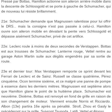
Pressé par Bottas, Hamilton actionne son aileron arrière mobile dans
la descente de Schlossgold et se porte à gauche de Schumacher, qui
de nouveau lui résiste brillamment.
21e: Schumacher demande que Magnussen ralentisse pour lui offrir
le DRS... mais la consigne n'est pas passée à celui-ci. Hamilton
ouvre son aileron mobile en dévalant la pente vers Schlossgold et
dépasse aisément Schumacher, privé de cet artifice.
22e: Leclerc roule à moins de deux secondes de Verstappen. Bottas
est aux trousses de Schumacher. Lanterne rouge, Vettel rentre au
garage Aston Martin suite aux dégâts engendrés par sa sortie de
route.
23e et dernier tour: Max Verstappen remporte ce sprint devant les
Ferrari de Leclerc et de Sainz. Russell se classe quatrième, Pérez
cinquième. Ocon termine sixième, et ce malgré une panne de pompe
à essence dans les derniers mètres. Magnussen est septième alors
que Hamilton glane le point de la huitième place. Schumacher est
neuvième. Dixième, Bottas est renvoyé en fond de grille en raison de
son changement de moteur. Viennent ensuite Norris et Ricciardo.
Albon (13e) partira 16e après sa pénalité. Stroll, Zhou et Gasly le
précéderont sur la grille. Suivront Tsunoda, Latifi, Vettel et Alonso.