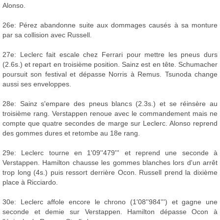
Alonso.
26e: Pérez abandonne suite aux dommages causés à sa monture
par sa collision avec Russell.
27e: Leclerc fait escale chez Ferrari pour mettre les pneus durs
(2.6s.) et repart en troisième position. Sainz est en tête. Schumacher
poursuit son festival et dépasse Norris à Remus. Tsunoda change
aussi ses enveloppes.
28e: Sainz s'empare des pneus blancs (2.3s.) et se réinsère au
troisième rang. Verstappen renoue avec le commandement mais ne
compte que quatre secondes de marge sur Leclerc. Alonso reprend
des gommes dures et retombe au 18e rang.
29e: Leclerc tourne en 1'09''479''' et reprend une seconde à
Verstappen. Hamilton chausse les gommes blanches lors d'un arrêt
trop long (4s.) puis ressort derrière Ocon. Russell prend la dixième
place à Ricciardo.
30e: Leclerc affole encore le chrono (1'08''984''') et gagne une
seconde et demie sur Verstappen. Hamilton dépasse Ocon à