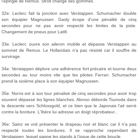
l'épingle de Remus. Stroll change ses gommes.
32e: Leclerc fait la jonction avec Verstappen. Schumacher double
son équipier Magnussen. Gasly écope d'une pénalité de cinq
secondes pour ne pas avoir respecté les limites de la piste.
Changement de pneus pour Latifi.
33e: Leclerc ouvre son aileron mobile et dépasse Verstappen au
sommet de Remus. Le Hollandais n'a pas résisté car il souffre de
survirage.
34e: Verstappen déplore une adhérence fort précaire et tourne deux
secondes au tour moins vite que les pilotes Ferrari. Schumacher
prend la sixième place à son équipier Magnussen.
35e: Norris est à son tour pénalisé de cinq secondes pour avoir trop
souvent dépassé les lignes blanches. Alonso déborde Tsunoda dans
la descente vers Schlossgold, et ce bien que le Japonais l'ait serré
contre la bordure. L'Ibère lui adresse un doigt réprobateur...
36e: Sainz se voit présenter le drapeau noir et blanc car il n'a pas
respecté toutes les bordures. Il se rapproche cependant de
Verstappen, lequel gagne les stands à l'issue de cette boucle.