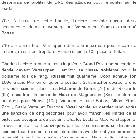
désormais de profiter du DRS des attardés pour remonter sur le
leader.
70e: A l'issue de cette boucle, Leclerc possède encore deux
secondes et demie d'avantage sur Verstappen. Alonso a rattrapé
Bottas.
71e et dernier tour: Verstappen donne le maximum pour recoller à
Leclerc, mais il est trop tard. Alonso chipe la 10e place à Bottas.
Charles Leclerc remporte son cinquième Grand Prix, une seconde et
demie devant Verstappen. Hamilton se classe troisième pour la
troisième fois de rang. Russell finit quatrième. Ocon achève son
100e Grand Prix en cinquième position. Schumacher décroche une
très belle sixième place. Les McLaren de Norris (7e) et de Ricciardo
(9e) encadrent la seconde Haas de Magnussen (8e). Le dernier
point est pour Alonso (10e). Viennent ensuite Bottas, Albon, Stroll,
Zhou, Gasly, Vettel et Tsunoda. Vettel recule au dernier rang après
une sanction de cinq secondes pour avoir franchi les limites de la
piste. Les occupants du podium, Charles Leclerc, Max Verstappen et
Lewis Hamilton sont convoqués par les commissaires ce dimanche
soir, car tous trois ont eu des interactions avec leur physiothérapeute
respectif avant la pesée réglementaire. Pour cette infraction