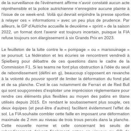
de la surveillance de l'événement affirme n'avoir constaté aucun acte
répréhensible et la police autrichienne n'enregistre aucune plainte à
l'issue de ce week-end. Voilà qui devrait enjoindre la presse sportive
à relayer ces « informations » avec un peu plus de prudence. Par
ailleurs, le GP d'Autriche accueille le deuxième « sprint » de la saison
2022, un format dont l'avenir est toujours incertain, puisque la FIA
refuse toujours son élargissement à six Grands Prix en 2023.
Le feuilleton de la lutte contre le « pompage » ou « marsouinage »
se poursuit. La fédération et les écuries se rencontrent vendredi à
Spielberg pour débattre de ces questions dans le cadre de la
Commission F1. Si les teams ne font plus obstruction à l'idée du seuil
de rebondissement (défini en g), beaucoup s'opposent en revanche
à la volonté du pouvoir sportif de limiter la déformation du fond plat
et de sa planche. C'est le cas notamment de Ferrari et de Red Bull
qui sont soupçonnées d'exploiter une imprécision réglementaire pour
rendre ces éléments plus flexibles au moyen des patins en titane
utilisés depuis 2015. En rendant le soubassement plus souple, ces
deux équipes (et peut-être d'autres) facilitent évidemment l'effet de
sol. La FIA souhaite combler cette faille en imposant une déformation
maximale de 2 mm au niveau de trois trous percés dans la planche.
Cette nouvelle norme et celle concernant les seuils de