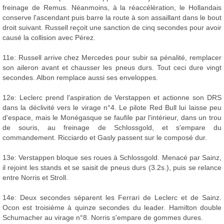
freinage de Remus. Néanmoins, à la réaccélération, le Hollandais
conserve l'ascendant puis barre la route à son assaillant dans le bout
droit suivant. Russell reçoit une sanction de cinq secondes pour avoir
causé la collision avec Pérez.
11e: Russell arrive chez Mercedes pour subir sa pénalité, remplacer
son aileron avant et chausser les pneus durs. Tout ceci dure vingt
secondes. Albon remplace aussi ses enveloppes.
12e: Leclerc prend l'aspiration de Verstappen et actionne son DRS
dans la déclivité vers le virage n°4. Le pilote Red Bull lui laisse peu
d'espace, mais le Monégasque se faufile par l'intérieur, dans un trou
de souris, au freinage de Schlossgold, et s'empare du
commandement. Ricciardo et Gasly passent sur le composé dur.
13e: Verstappen bloque ses roues à Schlossgold. Menacé par Sainz,
il rejoint les stands et se saisit de pneus durs (3.2s.), puis se relance
entre Norris et Stroll.
14e: Deux secondes séparent les Ferrari de Leclerc et de Sainz.
Ocon est troisième à quinze secondes du leader. Hamilton double
Schumacher au virage n°8. Norris s'empare de gommes dures.