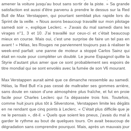
amener la voiture jusqu'au bout sans sortir de la piste. » Sa grande
satisfaction est aussi d'être parvenu à prendre le dessus sur la Red
Bull de Max Verstappen, qui pourtant semblait plus rapide lors du
Sprint de la veille. « Nous avons beaucoup travaillé sur mon pilotage
samedi soir », explique Leclerc. « J'avais du mal samedi dans les
virages n°1, 3 et 10. J'ai travaillé sur ceux-ci et c'était beaucoup
mieux en course. Mais oui, c'est une surprise de faire un tel pas en
avant ! » Hélas, les Rouges ne parviennent toujours pas à réaliser le
week-end parfait: une panne de moteur a stoppé Carlos Sainz qui
était en route pour compléter un doublé. Le jeune Espagnol quitte la
Styrie d'autant plus amer que ce sont probablement ses espoirs de
titre mondial qui se sont envolés avec la fumée de son V6 mourant.
Max Verstappen aurait aimé que ce dimanche ressemble au samedi.
Hélas, la Red Bull n'a pas cessé de maltraiter ses gommes arrière,
sans doute en raison d'une atmosphère plus fraîche, et fut en proie
facile pour Charles Leclerc qui l'a dépassée trois fois. Toutefois,
comme huit jours plus tôt à Silverstone, Verstappen limite les dégâts
en ne rendant que cinq points à Leclerc. « C'était plus difficile que je
ne le pensais », dit-il. « Quels que soient les pneus, j'avais du mal à
garder le rythme au bout de quelques tours. On avait beaucoup de
dégradation sans comprendre pourquoi. Mais, après un mauvais jour