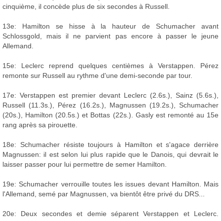
cinquième, il concède plus de six secondes à Russell.
13e: Hamilton se hisse à la hauteur de Schumacher avant
Schlossgold, mais il ne parvient pas encore à passer le jeune
Allemand.
15e: Leclerc reprend quelques centièmes à Verstappen. Pérez
remonte sur Russell au rythme d'une demi-seconde par tour.
17e: Verstappen est premier devant Leclerc (2.6s.), Sainz (5.6s.),
Russell (11.3s.), Pérez (16.2s.), Magnussen (19.2s.), Schumacher
(20s.), Hamilton (20.5s.) et Bottas (22s.). Gasly est remonté au 15e
rang après sa pirouette.
18e: Schumacher résiste toujours à Hamilton et s'agace derrière
Magnussen: il est selon lui plus rapide que le Danois, qui devrait le
laisser passer pour lui permettre de semer Hamilton.
19e: Schumacher verrouille toutes les issues devant Hamilton. Mais
l'Allemand, semé par Magnussen, va bientôt être privé du DRS...
20e: Deux secondes et demie séparent Verstappen et Leclerc.