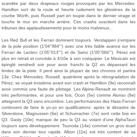
scandée par deux drapeaux rouges provoqués par les Mercedes:
Hamilton sort de la route et heurte rudement les glissières de la
courbe Würth, puis Russell part en toupie dans le dernier virage et
touche le mur en marche arrière. Ces crashs suscitent dans les
tribunes des applaudissements pour le moins malvenus...
Les Red Bull et les Ferrari dominent toujours. Verstappen s'empare
de la pole position (1'04''984''') avec une très faible avance sur les
Ferrari de Leclerc (1'05''013''') et de Sainz (1'05''066'''). Pérez est
plus en retrait et concède à 4/10e à son coéquipier. Le Mexicain est
épinglé vendredi soir pour avoir franchi la Q2 en dépassant les
limites de la piste. Il perd ainsi la plupart de ses chronos et partira
13e. Chez Mercedes, Russell, quatrième après la rétrogradation de
Pérez, se voyait troisième avant son crash et Hamilton (9e) reconnaît
avoir commis une faute de pilotage. Les Alpine-Renault se montrent
très performantes, et pour une fois, Ocon (5e) comme Alonso (8e)
atteignent la Q3 sans encombre. Les performances des Haas-Ferrari
continuent de faire le yo-yo en qualifications: après le désastre de
Silverstone, Magnussen (6e) et Schumacher (7e) sont cette fois en
Q3. Gasly (10e) manque de peu la Q3 au volant d'une AlphaTauri
toujours sans développement. Tsunoda (14e) commet un gros écart
dans son dernier tour rapide. Albon (11e) est très content de sa