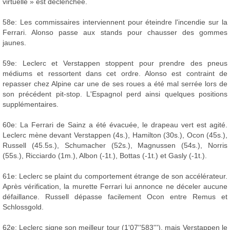
virtuelle » est déclenchée.
58e: Les commissaires interviennent pour éteindre l'incendie sur la
Ferrari. Alonso passe aux stands pour chausser des gommes
jaunes.
59e: Leclerc et Verstappen stoppent pour prendre des pneus
médiums et ressortent dans cet ordre. Alonso est contraint de
repasser chez Alpine car une de ses roues a été mal serrée lors de
son précédent pit-stop. L'Espagnol perd ainsi quelques positions
supplémentaires.
60e: La Ferrari de Sainz a été évacuée, le drapeau vert est agité.
Leclerc mène devant Verstappen (4s.), Hamilton (30s.), Ocon (45s.),
Russell (45.5s.), Schumacher (52s.), Magnussen (54s.), Norris
(55s.), Ricciardo (1m.), Albon (-1t.), Bottas (-1t.) et Gasly (-1t.).
61e: Leclerc se plaint du comportement étrange de son accélérateur.
Après vérification, la murette Ferrari lui annonce ne déceler aucune
défaillance. Russell dépasse facilement Ocon entre Remus et
Schlossgold.
62e: Leclerc signe son meilleur tour (1'07''583'''), mais Verstappen le