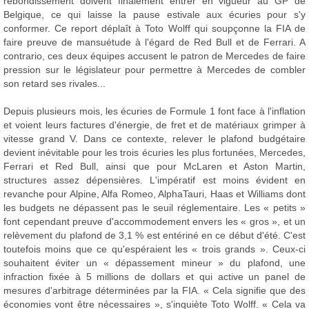
rebondissement doivent finalement entrer en vigueur au GP de
Belgique, ce qui laisse la pause estivale aux écuries pour s'y
conformer. Ce report déplaît à Toto Wolff qui soupçonne la FIA de
faire preuve de mansuétude à l'égard de Red Bull et de Ferrari. A
contrario, ces deux équipes accusent le patron de Mercedes de faire
pression sur le législateur pour permettre à Mercedes de combler
son retard ses rivales...
Depuis plusieurs mois, les écuries de Formule 1 font face à l'inflation
et voient leurs factures d'énergie, de fret et de matériaux grimper à
vitesse grand V. Dans ce contexte, relever le plafond budgétaire
devient inévitable pour les trois écuries les plus fortunées, Mercedes,
Ferrari et Red Bull, ainsi que pour McLaren et Aston Martin,
structures assez dépensières. L'impératif est moins évident en
revanche pour Alpine, Alfa Romeo, AlphaTauri, Haas et Williams dont
les budgets ne dépassent pas le seuil réglementaire. Les « petits »
font cependant preuve d'accommodement envers les « gros », et un
relèvement du plafond de 3,1 % est entériné en ce début d'été. C'est
toutefois moins que ce qu'espéraient les « trois grands ». Ceux-ci
souhaitent éviter un « dépassement mineur » du plafond, une
infraction fixée à 5 millions de dollars et qui active un panel de
mesures d'arbitrage déterminées par la FIA. « Cela signifie que des
économies vont être nécessaires », s'inquiète Toto Wolff. « Cela va