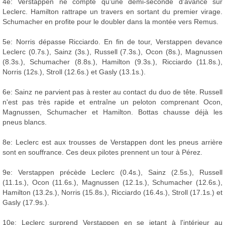
4e: Verstappen ne compte qu'une demi-seconde d'avance sur
Leclerc. Hamilton rattrape un travers en sortant du premier virage.
Schumacher en profite pour le doubler dans la montée vers Remus.
5e: Norris dépasse Ricciardo. En fin de tour, Verstappen devance
Leclerc (0.7s.), Sainz (3s.), Russell (7.3s.), Ocon (8s.), Magnussen
(8.3s.), Schumacher (8.8s.), Hamilton (9.3s.), Ricciardo (11.8s.),
Norris (12s.), Stroll (12.6s.) et Gasly (13.1s.).
6e: Sainz ne parvient pas à rester au contact du duo de tête. Russell
n'est pas très rapide et entraîne un peloton comprenant Ocon,
Magnussen, Schumacher et Hamilton. Bottas chausse déjà les
pneus blancs.
8e: Leclerc est aux trousses de Verstappen dont les pneus arrière
sont en souffrance. Ces deux pilotes prennent un tour à Pérez.
9e: Verstappen précède Leclerc (0.4s.), Sainz (2.5s.), Russell
(11.1s.), Ocon (11.6s.), Magnussen (12.1s.), Schumacher (12.6s.),
Hamilton (13.2s.), Norris (15.8s.), Ricciardo (16.4s.), Stroll (17.1s.) et
Gasly (17.9s.).
10e: Leclerc surprend Verstappen en se jetant à l'intérieur au