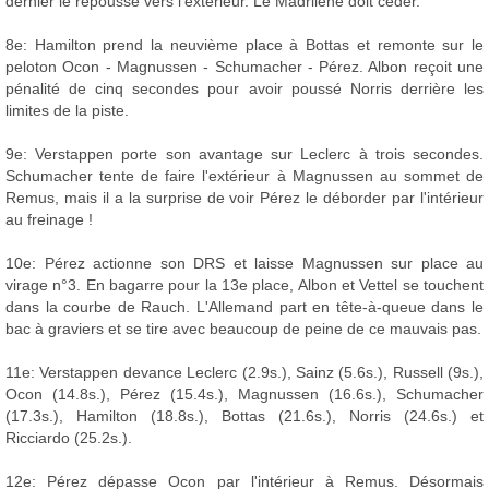
dernier le repousse vers l'extérieur. Le Madrilène doit céder.
8e: Hamilton prend la neuvième place à Bottas et remonte sur le
peloton Ocon - Magnussen - Schumacher - Pérez. Albon reçoit une
pénalité de cinq secondes pour avoir poussé Norris derrière les
limites de la piste.
9e: Verstappen porte son avantage sur Leclerc à trois secondes.
Schumacher tente de faire l'extérieur à Magnussen au sommet de
Remus, mais il a la surprise de voir Pérez le déborder par l'intérieur
au freinage !
10e: Pérez actionne son DRS et laisse Magnussen sur place au
virage n°3. En bagarre pour la 13e place, Albon et Vettel se touchent
dans la courbe de Rauch. L'Allemand part en tête-à-queue dans le
bac à graviers et se tire avec beaucoup de peine de ce mauvais pas.
11e: Verstappen devance Leclerc (2.9s.), Sainz (5.6s.), Russell (9s.),
Ocon (14.8s.), Pérez (15.4s.), Magnussen (16.6s.), Schumacher
(17.3s.), Hamilton (18.8s.), Bottas (21.6s.), Norris (24.6s.) et
Ricciardo (25.2s.).
12e: Pérez dépasse Ocon par l'intérieur à Remus. Désormais