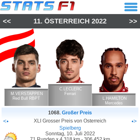
<<
11.
ÖSTERREICH
2022
>>
C.LECLERC
M.VERSTAPPEN
Ferrari
Red Bull RBPT
L.HAMILTON
Mercedes
1068.
Großer Preis
<•
XLI Grosser Preis von Osterreich
•>
Spielberg
Sonntag, 10. Juli 2022
71 Runden x 4.318 km - 306.452 km