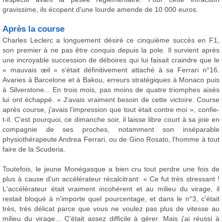
gravissime, ils écopent d'une lourde amende de 10 000 euros.
Après la course
Charles Leclerc a longuement désiré ce cinquième succès en F1,
son premier à ne pas être conquis depuis la pole. Il survient après
une incroyable succession de déboires qui lui faisait craindre que le
« mauvais œil » s'était définitivement attaché à sa Ferrari n°16.
Avaries à Barcelone et à Bakou, erreurs stratégiques à Monaco puis
à Silverstone... En trois mois, pas moins de quatre triomphes aisés
lui ont échappé. « J'avais vraiment besoin de cette victoire. Course
après course, j'avais l'impression que tout était contre moi », confie-
t-il. C'est pourquoi, ce dimanche soir, il laisse libre court à sa joie en
compagnie de ses proches, notamment son inséparable
physiothérapeute Andrea Ferrari, ou de Gino Rosato, l'homme à tout
faire de la Scuderia.
Toutefois, le jeune Monégasque a bien cru tout perdre une fois de
plus à cause d'un accélérateur récalcitrant: « Ce fut très stressant !
L'accélérateur était vraiment incohérent et au milieu du virage, il
restait bloqué à n'importe quel pourcentage, et dans le n°3, c'était
très, très délicat parce que vous ne voulez pas plus de vitesse au
milieu du virage... C'était assez difficile à gérer. Mais j'ai réussi à