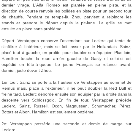
dernier virage. L'Alfa Romeo est plantée en pleine piste, et la
direction de course renvoie les bolides en piste pour un second tour
de chauffe. Pendant ce temps-là, Zhou parvient à rejoindre les
stands et prendra le départ depuis la pit-lane. La grille se met
ensuite en place sans problème.
Départ: Verstappen conserve l'ascendant sur Leclerc qui tente de
s'infiltrer à l'intérieur, mais se fait tasser par le Hollandais. Sainz,
placé tout à gauche, en profite pour doubler son équipier. Plus loin,
Hamilton touche la roue arrière-gauche de Gasly et celui-ci est
expédié en tête-à-queue. Le jeune Français se relance avant-
dernier, juste devant Zhou.
1er tour: Sainz se porte à la hauteur de Verstappen au sommet de
Remus mais, placé à l'extérieur, il ne peut doubler la Red Bull et
freine tard. Leclerc déborde ensuite son équipier par la droite dans la
descente vers Schlossgold. En fin de tour, Verstappen précède
Leclerc, Sainz, Russell, Ocon, Magnussen, Schumacher, Pérez,
Bottas et Albon. Hamilton est seulement onzième.
2e: Verstappen possède une seconde et demie de marge sur
Leclerc.