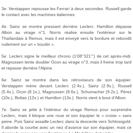
3e: Verstappen repousse les Ferrari à deux secondes. Russell garde
le contact avec les machines italiennes.
4e: Sainz se montre pressant derrière Leclerc. Hamilton dépasse
Albon au virage n°1. Norris réalise ensuite l'extérieur sur le
Thaïlandais à Remus, mais il est envoyé vers la bordure et rebondit
rudement sur un « boudin ».
5e: Leclerc signe le meilleur chrono (1'08''321''') de cet après-midi.
Magnussen tente doubler Ocon au virage n°3, mais il freine trop tard
et repasse derrière l'Alpine.
6e: Sainz se montre dans les rétroviseurs de son équipier.
Verstappen mène devant Leclerc (2.4s.), Sainz (2.9s.), Russell
(5.4s.), Ocon (8.1s.), Magnussen (8.6s.), Schumacher (9.2s.), Pérez
(10s.), Bottas (12s.) et Hamilton (13s.). Norris vient à bout d'Albon.
7e: Sainz se jette à l'intérieur du virage Remus pour surprendre
Leclerc, mais il bloque une roue et son équipier le « croise » sans
peine. Puis Sainz assaille Leclerc dans la descente vers Schlossgold.
Il aborde la courbe avec un nez d'avance sur son équipier, mais ce