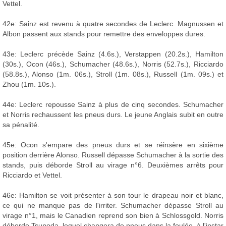
Vettel.
42e: Sainz est revenu à quatre secondes de Leclerc. Magnussen et
Albon passent aux stands pour remettre des enveloppes dures.
43e: Leclerc précède Sainz (4.6s.), Verstappen (20.2s.), Hamilton
(30s.), Ocon (46s.), Schumacher (48.6s.), Norris (52.7s.), Ricciardo
(58.8s.), Alonso (1m. 06s.), Stroll (1m. 08s.), Russell (1m. 09s.) et
Zhou (1m. 10s.).
44e: Leclerc repousse Sainz à plus de cinq secondes. Schumacher
et Norris rechaussent les pneus durs. Le jeune Anglais subit en outre
sa pénalité.
45e: Ocon s'empare des pneus durs et se réinsère en sixième
position derrière Alonso. Russell dépasse Schumacher à la sortie des
stands, puis déborde Stroll au virage n°6. Deuxièmes arrêts pour
Ricciardo et Vettel.
46e: Hamilton se voit présenter à son tour le drapeau noir et blanc,
ce qui ne manque pas de l'irriter. Schumacher dépasse Stroll au
virage n°1, mais le Canadien reprend son bien à Schlossgold. Norris
déborde Tsunoda, lequel changera de pneus dans la foulée, à l'instar