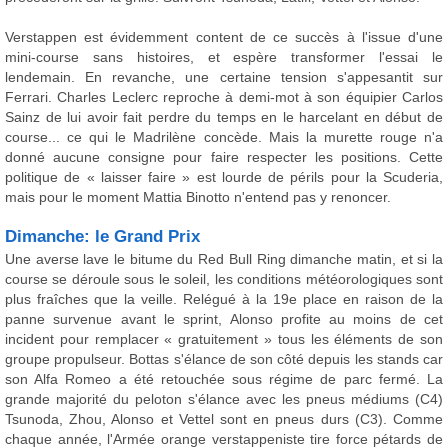
Verstappen est évidemment content de ce succès à l'issue d'une
mini-course sans histoires, et espère transformer l'essai le
lendemain. En revanche, une certaine tension s'appesantit sur
Ferrari. Charles Leclerc reproche à demi-mot à son équipier Carlos
Sainz de lui avoir fait perdre du temps en le harcelant en début de
course... ce qui le Madrilène concède. Mais la murette rouge n'a
donné aucune consigne pour faire respecter les positions. Cette
politique de « laisser faire » est lourde de périls pour la Scuderia,
mais pour le moment Mattia Binotto n'entend pas y renoncer.
Dimanche: le Grand Prix
Une averse lave le bitume du Red Bull Ring dimanche matin, et si la
course se déroule sous le soleil, les conditions météorologiques sont
plus fraîches que la veille. Relégué à la 19e place en raison de la
panne survenue avant le sprint, Alonso profite au moins de cet
incident pour remplacer « gratuitement » tous les éléments de son
groupe propulseur. Bottas s'élance de son côté depuis les stands car
son Alfa Romeo a été retouchée sous régime de parc fermé. La
grande majorité du peloton s'élance avec les pneus médiums (C4)
Tsunoda, Zhou, Alonso et Vettel sont en pneus durs (C3). Comme
chaque année, l'Armée orange verstappeniste tire force pétards de