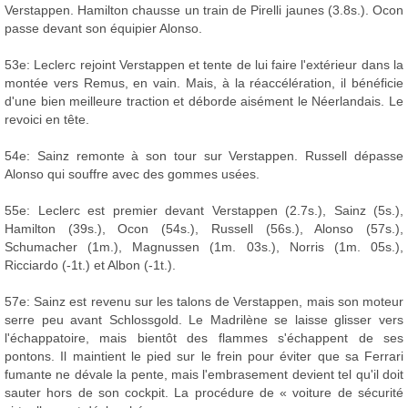
Verstappen. Hamilton chausse un train de Pirelli jaunes (3.8s.). Ocon
passe devant son équipier Alonso.
53e: Leclerc rejoint Verstappen et tente de lui faire l'extérieur dans la
montée vers Remus, en vain. Mais, à la réaccélération, il bénéficie
d'une bien meilleure traction et déborde aisément le Néerlandais. Le
revoici en tête.
54e: Sainz remonte à son tour sur Verstappen. Russell dépasse
Alonso qui souffre avec des gommes usées.
55e: Leclerc est premier devant Verstappen (2.7s.), Sainz (5s.),
Hamilton (39s.), Ocon (54s.), Russell (56s.), Alonso (57s.),
Schumacher (1m.), Magnussen (1m. 03s.), Norris (1m. 05s.),
Ricciardo (-1t.) et Albon (-1t.).
57e: Sainz est revenu sur les talons de Verstappen, mais son moteur
serre peu avant Schlossgold. Le Madrilène se laisse glisser vers
l'échappatoire, mais bientôt des flammes s'échappent de ses
pontons. Il maintient le pied sur le frein pour éviter que sa Ferrari
fumante ne dévale la pente, mais l'embrasement devient tel qu'il doit
sauter hors de son cockpit. La procédure de « voiture de sécurité