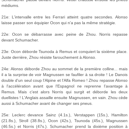
médiums.
21e: L'intervalle entre les Ferrari atteint quatre secondes. Alonso
laisse passer son équipier Ocon qui n'a pas la même stratégie.
22e: Ocon se débarrasse avec peine de Zhou. Norris repasse
devant Schumacher.
23e: Ocon déborde Tsunoda à Remus et conquiert la sixième place.
Juste derrière, Zhou résiste farouchement à Alonso.
24e: Alonso déborde Zhou au sommet de la première colline... mais
il a la surprise de voir Magnussen se faufiler à sa droite ! Le Danois
double d'un seul coup l'Alpine et l'Alfa Romeo ! Zhou repasse Alonso
à l'accélération avant que l'Espagnol ne reprenne l'avantage à
Remus. Mais c'est alors Norris qui surgit et déborde les deux
duellistes ! L'Anglais assaille ensuite Magnussen, en vain. Zhou cède
aussi à Schumacher avant de changer ses pneus.
25e: Leclerc devance Sainz (4.1s.), Verstappen (15s.), Hamilton
(21.8s.), Stroll (38.8s.), Ocon (42s.), Tsunoda (45s.), Magnussen
(46.5s.) et Norris (47s.). Schumacher prend la dixième position à