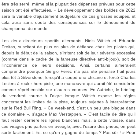
être très serré, même si la plupart des dépenses prévues pour cette
saison ont été effectuées. » Le développement des bolides de 2022
sera la variable d'ajustement budgétaire de ces grosses équipes, et
cela aura sans doute des conséquences sur le dénouement du
championnat du monde.
Les deux directeurs sportifs alternants, Niels Wittich et Eduardo
Freitas, suscitent de plus en plus de défiance chez les pilotes qui,
depuis le début de la saison, s'irritent soit de leur sévérité excessive
(comme dans le cadre de la fameuse directive anti-bijoux), soit de
l'incohérence de leurs décisions. Ainsi, certains aimeraient
comprendre pourquoi Sergio Pérez n'a pas été pénalisé huit jours
plus tôt à Silverstone, lorsqu'il a coupé une chicane et forcé Charles
Leclerc à rouler hors piste, une manœuvre qui aurait été considérée
comme répréhensible sur d'autres courses. En Autriche, le briefing
du vendredi tourne à l'aigre lorsque Wittich expose les règles
concernant les limites de la piste, toujours sujettes à interprétation
sur le Red Bull Ring. « Ce week-end, c'est un peu une blague dans
ce domaine », s'agace Max Verstappen. « C'est facile de dire qu'il
faut rester derrière les lignes blanches mais, à cette vitesse, dans
ces virages pris parfois en aveugle, avec l'usure des pneus, on peut
sortir facilement. Est-ce qu'on y gagne du temps ? Pas sûr ! » Pour