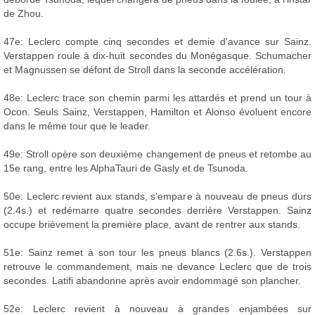
de Zhou.
47e: Leclerc compte cinq secondes et demie d'avance sur Sainz.
Verstappen roule à dix-huit secondes du Monégasque. Schumacher
et Magnussen se défont de Stroll dans la seconde accélération.
48e: Leclerc trace son chemin parmi les attardés et prend un tour à
Ocon. Seuls Sainz, Verstappen, Hamilton et Alonso évoluent encore
dans le même tour que le leader.
49e: Stroll opère son deuxième changement de pneus et retombe au
15e rang, entre les AlphaTauri de Gasly et de Tsunoda.
50e: Leclerc revient aux stands, s'empare à nouveau de pneus durs
(2.4s.) et redémarre quatre secondes derrière Verstappen. Sainz
occupe brièvement la première place, avant de rentrer aux stands.
51e: Sainz remet à son tour les pneus blancs (2.6s.). Verstappen
retrouve le commandement, mais ne devance Leclerc que de trois
secondes. Latifi abandonne après avoir endommagé son plancher.
52e: Leclerc revient à nouveau à grandes enjambées sur