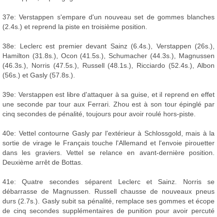
37e: Verstappen s'empare d'un nouveau set de gommes blanches
(2.4s.) et reprend la piste en troisième position.
38e: Leclerc est premier devant Sainz (6.4s.), Verstappen (26s.),
Hamilton (31.8s.), Ocon (41.5s.), Schumacher (44.3s.), Magnussen
(46.3s.), Norris (47.5s.), Russell (48.1s.), Ricciardo (52.4s.), Albon
(56s.) et Gasly (57.8s.).
39e: Verstappen est libre d'attaquer à sa guise, et il reprend en effet
une seconde par tour aux Ferrari. Zhou est à son tour épinglé par
cinq secondes de pénalité, toujours pour avoir roulé hors-piste.
40e: Vettel contourne Gasly par l'extérieur à Schlossgold, mais à la
sortie de virage le Français touche l'Allemand et l'envoie pirouetter
dans les graviers. Vettel se relance en avant-dernière position.
Deuxième arrêt de Bottas.
41e: Quatre secondes séparent Leclerc et Sainz. Norris se
débarrasse de Magnussen. Russell chausse de nouveaux pneus
durs (2.7s.). Gasly subit sa pénalité, remplace ses gommes et écope
de cinq secondes supplémentaires de punition pour avoir percuté