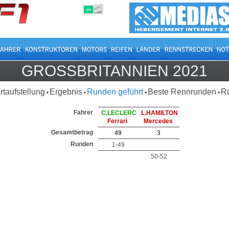
OFF
ON
GROSSBRITANNIEN 2021
rtaufstellung
Ergebnis
Runden geführt
Beste Rennrunden
R
•
•
•
•
Fahrer
C.LECLERC
L.HAMILTON
Ferrari
Mercedes
Gesamtbetrag
49
3
Runden
1-49
50-52