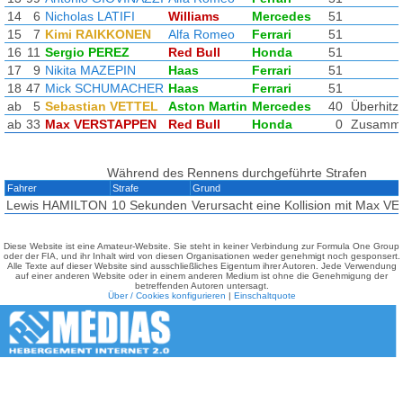
14
6
Nicholas LATIFI
Williams
Mercedes
51
15
7
Kimi RAIKKONEN
Alfa Romeo
Ferrari
51
16
11
Sergio PEREZ
Red Bull
Honda
51
17
9
Nikita MAZEPIN
Haas
Ferrari
51
18
47
Mick SCHUMACHER
Haas
Ferrari
51
ab
5
Sebastian VETTEL
Aston Martin
Mercedes
40
Überhitz
ab
33
Max VERSTAPPEN
Red Bull
Honda
0
Zusamme
Während des Rennens durchgeführte Strafen
Fahrer
Strafe
Grund
Lewis HAMILTON
10 Sekunden
Verursacht eine Kollision mit Max 
Diese Website ist eine Amateur-Website. Sie steht in keiner Verbindung zur Formula One Group
oder der FIA, und ihr Inhalt wird von diesen Organisationen weder genehmigt noch gesponsert.
Alle Texte auf dieser Website sind ausschließliches Eigentum ihrer Autoren. Jede Verwendung
auf einer anderen Website oder in einem anderen Medium ist ohne die Genehmigung der
betreffenden Autoren untersagt.
Über / Cookies konfigurieren
|
Einschaltquote