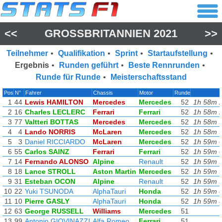
<<
GROSSBRITANNIEN 2021
>>
Teilnehmer
•
Qualifikation
•
Sprint
•
Startaufstellung
•
Ergebnis
•
Runden geführt
•
Beste Rennrunden
•
Runde für Runde
•
Meisterschaftsstand
Pos
N°
Fahrer
Chassis
Motor
Runde
1
44
Lewis HAMILTON
Mercedes
Mercedes
52
1h 58m 
2
16
Charles LECLERC
Ferrari
Ferrari
52
1h 58m 
3
77
Valtteri BOTTAS
Mercedes
Mercedes
52
1h 58m 
4
4
Lando NORRIS
McLaren
Mercedes
52
1h 58m 
5
3
Daniel RICCIARDO
McLaren
Mercedes
52
1h 59m 
6
55
Carlos SAINZ
Ferrari
Ferrari
52
1h 59m 
7
14
Fernando ALONSO
Alpine
Renault
52
1h 59m 
8
18
Lance STROLL
Aston Martin
Mercedes
52
1h 59m 
9
31
Esteban OCON
Alpine
Renault
52
1h 59m 
10
22
Yuki TSUNODA
AlphaTauri
Honda
52
1h 59m 
11
10
Pierre GASLY
AlphaTauri
Honda
52
1h 59m 
12
63
George RUSSELL
Williams
Mercedes
51
13
99
Antonio GIOVINAZZI
Alfa Romeo
Ferrari
51