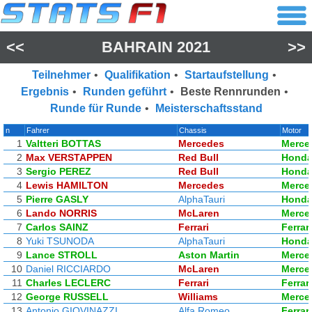
<<
BAHRAIN 2021
>>
Teilnehmer
•
Qualifikation
•
Startaufstellung
•
Ergebnis
•
Runden geführt
•
Beste Rennrunden
•
Runde für Runde
•
Meisterschaftsstand
n
Fahrer
Chassis
Motor
1
Valtteri BOTTAS
Mercedes
Merce
2
Max VERSTAPPEN
Red Bull
Hond
3
Sergio PEREZ
Red Bull
Hond
4
Lewis HAMILTON
Mercedes
Merce
5
Pierre GASLY
AlphaTauri
Hond
6
Lando NORRIS
McLaren
Merce
7
Carlos SAINZ
Ferrari
Ferrari
8
Yuki TSUNODA
AlphaTauri
Hond
9
Lance STROLL
Aston Martin
Merce
10
Daniel RICCIARDO
McLaren
Merce
11
Charles LECLERC
Ferrari
Ferrari
12
George RUSSELL
Williams
Merce
13
Antonio GIOVINAZZI
Alfa Romeo
Ferrari