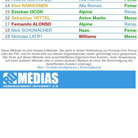
14
Kimi RAIKKONEN
Alfa Romeo
Ferrari
15
Esteban OCON
Alpine
Renaul
16
Sebastian VETTEL
Aston Martin
Merce
17
Fernando ALONSO
Alpine
Renaul
18
Mick SCHUMACHER
Haas
Ferrari
19
Nicholas LATIFI
Williams
Merce
Diese Website ist eine Amateur-Website. Sie steht in keiner Verbindung zur Formula One Group
oder der FIA, und ihr Inhalt wird von diesen Organisationen weder genehmigt noch gesponsert.
Alle Texte auf dieser Website sind ausschließliches Eigentum ihrer Autoren. Jede Verwendung
auf einer anderen Website oder in einem anderen Medium ist ohne die Genehmigung der
betreffenden Autoren untersagt.
Über / Cookies konfigurieren
|
Einschaltquote