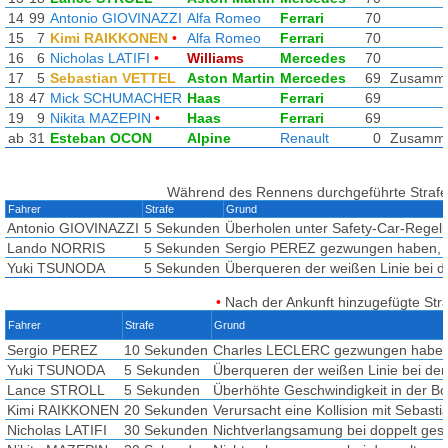
14
99
Antonio GIOVINAZZI
Alfa Romeo
Ferrari
70
15
7
Kimi RAIKKONEN
•
Alfa Romeo
Ferrari
70
16
6
Nicholas LATIFI
•
Williams
Mercedes
70
17
5
Sebastian VETTEL
Aston Martin
Mercedes
69
Zusamme
18
47
Mick SCHUMACHER
Haas
Ferrari
69
19
9
Nikita MAZEPIN
•
Haas
Ferrari
69
ab
31
Esteban OCON
Alpine
Renault
0
Zusamme
Während des Rennens durchgeführte Straf
Fahrer
Strafe
Grund
Antonio GIOVINAZZI
5 Sekunden
Überholen unter Safety-Car-Regel
Lando NORRIS
5 Sekunden
Sergio PEREZ gezwungen haben, ab
Yuki TSUNODA
5 Sekunden
Überqueren der weißen Linie bei de
•
Nach der Ankunft hinzugefügte Str
Fahrer
Strafe
Grund
Sergio PEREZ
10 Sekunden
Charles LECLERC gezwungen haben, 
Yuki TSUNODA
5 Sekunden
Überqueren der weißen Linie bei der 
Lance STROLL
5 Sekunden
Überhöhte Geschwindigkeit in der B
Kimi RAIKKONEN
20 Sekunden
Verursacht eine Kollision mit Sebas
Nicholas LATIFI
30 Sekunden
Nichtverlangsamung bei doppelt ge