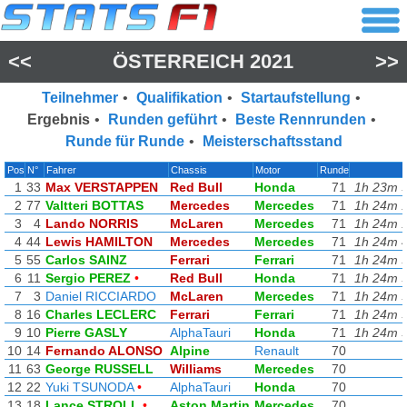
<<
ÖSTERREICH 2021
>>
Teilnehmer
•
Qualifikation
•
Startaufstellung
•
Ergebnis
•
Runden geführt
•
Beste Rennrunden
•
Runde für Runde
•
Meisterschaftsstand
Pos
N°
Fahrer
Chassis
Motor
Runde
1
33
Max VERSTAPPEN
Red Bull
Honda
71
1h 23m 
2
77
Valtteri BOTTAS
Mercedes
Mercedes
71
1h 24m 
3
4
Lando NORRIS
McLaren
Mercedes
71
1h 24m 
4
44
Lewis HAMILTON
Mercedes
Mercedes
71
1h 24m 
5
55
Carlos SAINZ
Ferrari
Ferrari
71
1h 24m 
6
11
Sergio PEREZ
•
Red Bull
Honda
71
1h 24m 
7
3
Daniel RICCIARDO
McLaren
Mercedes
71
1h 24m 
8
16
Charles LECLERC
Ferrari
Ferrari
71
1h 24m 
9
10
Pierre GASLY
AlphaTauri
Honda
71
1h 24m 
10
14
Fernando ALONSO
Alpine
Renault
70
11
63
George RUSSELL
Williams
Mercedes
70
12
22
Yuki TSUNODA
•
AlphaTauri
Honda
70
13
18
Lance STROLL
•
Aston Martin
Mercedes
70