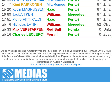
14
7
Kimi RAIKKONEN
Alfa Romeo
Ferrari
87
1h 3
15
20
Kevin MAGNUSSEN
Haas
Ferrari
87
1h 3
16
89
Jack AITKEN
Williams
Mercedes
87
1h 3
17
51
Pietro FITTIPALDI
Haas
Ferrari
87
1h 3
ab
6
Nicholas LATIFI
Williams
Mercedes
52
Ölver
ab
33
Max VERSTAPPEN
Red Bull
Honda
0
Unfal
ab
16
Charles LECLERC
Ferrari
Ferrari
0
Zusa
Diese Website ist eine Amateur-Website. Sie steht in keiner Verbindung zur Formula One Group
oder der FIA, und ihr Inhalt wird von diesen Organisationen weder genehmigt noch gesponsert.
Alle Texte auf dieser Website sind ausschließliches Eigentum ihrer Autoren. Jede Verwendung
auf einer anderen Website oder in einem anderen Medium ist ohne die Genehmigung der
betreffenden Autoren untersagt.
Über / Cookies konfigurieren
|
Einschaltquote