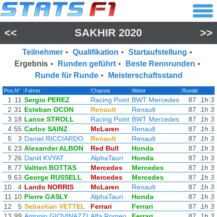
<<
SAKHIR 2020
>>
Teilnehmer
•
Qualifikation
•
Startaufstellung
•
Ergebnis
•
Runden geführt
•
Beste Rennrunden
•
Runde für Runde
•
Meisterschaftsstand
Pos
N°
Fahrer
Chassis
Motor
Runde
1
11
Sergio PEREZ
Racing Point
BWT Mercedes
87
1h 3
2
31
Esteban OCON
Renault
Renault
87
1h 3
3
18
Lance STROLL
Racing Point
BWT Mercedes
87
1h 3
4
55
Carlos SAINZ
McLaren
Renault
87
1h 3
5
3
Daniel RICCIARDO
Renault
Renault
87
1h 3
6
23
Alexander ALBON
Red Bull
Honda
87
1h 3
7
26
Daniil KVYAT
AlphaTauri
Honda
87
1h 3
8
77
Valtteri BOTTAS
Mercedes
Mercedes
87
1h 3
9
63
George RUSSELL
Mercedes
Mercedes
87
1h 3
10
4
Lando NORRIS
McLaren
Renault
87
1h 3
11
10
Pierre GASLY
AlphaTauri
Honda
87
1h 3
12
5
Sebastian VETTEL
Ferrari
Ferrari
87
1h 3
13
99
Antonio GIOVINAZZI
Alfa Romeo
Ferrari
87
1h 3