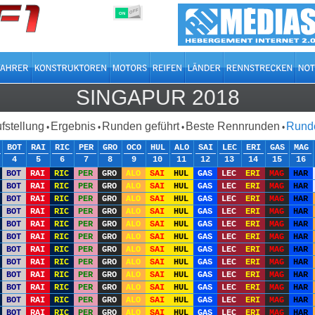
OFF
ON
SINGAPUR 2018
ufstellung
Ergebnis
Runden geführt
Beste Rennrunden
Runde
•
•
•
•
BOT
RAI
RIC
PER
GRO
OCO
HUL
ALO
SAI
LEC
ERI
GAS
MAG
4
5
6
7
8
9
10
11
12
13
14
15
16
BOT
RAI
RIC
PER
GRO
ALO
SAI
HUL
GAS
LEC
ERI
MAG
HAR
BOT
RAI
RIC
PER
GRO
ALO
SAI
HUL
GAS
LEC
ERI
MAG
HAR
BOT
RAI
RIC
PER
GRO
ALO
SAI
HUL
GAS
LEC
ERI
MAG
HAR
BOT
RAI
RIC
PER
GRO
ALO
SAI
HUL
GAS
LEC
ERI
MAG
HAR
BOT
RAI
RIC
PER
GRO
ALO
SAI
HUL
GAS
LEC
ERI
MAG
HAR
BOT
RAI
RIC
PER
GRO
ALO
SAI
HUL
GAS
LEC
ERI
MAG
HAR
BOT
RAI
RIC
PER
GRO
ALO
SAI
HUL
GAS
LEC
ERI
MAG
HAR
BOT
RAI
RIC
PER
GRO
ALO
SAI
HUL
GAS
LEC
ERI
MAG
HAR
BOT
RAI
RIC
PER
GRO
ALO
SAI
HUL
GAS
LEC
ERI
MAG
HAR
BOT
RAI
RIC
PER
GRO
ALO
SAI
HUL
GAS
LEC
ERI
MAG
HAR
BOT
RAI
RIC
PER
GRO
ALO
SAI
HUL
GAS
LEC
ERI
MAG
HAR
BOT
RAI
RIC
PER
GRO
ALO
SAI
HUL
GAS
LEC
ERI
MAG
HAR