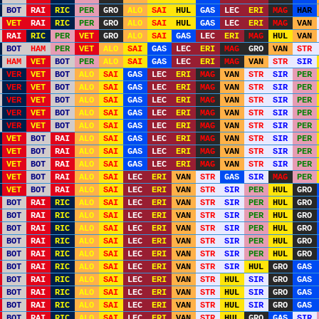
BOT
RAI
RIC
PER
GRO
ALO
SAI
HUL
GAS
LEC
ERI
MAG
HAR
VET
RAI
RIC
PER
GRO
ALO
SAI
HUL
GAS
LEC
ERI
MAG
VAN
RAI
RIC
PER
VET
GRO
ALO
SAI
GAS
LEC
ERI
MAG
HUL
VAN
BOT
HAM
PER
VET
ALO
SAI
GAS
LEC
ERI
MAG
GRO
VAN
STR
HAM
VET
BOT
PER
ALO
SAI
GAS
LEC
ERI
MAG
VAN
STR
SIR
VER
VET
BOT
ALO
SAI
GAS
LEC
ERI
MAG
VAN
STR
SIR
PER
VER
VET
BOT
ALO
SAI
GAS
LEC
ERI
MAG
VAN
STR
SIR
PER
VER
VET
BOT
ALO
SAI
GAS
LEC
ERI
MAG
VAN
STR
SIR
PER
VER
VET
BOT
ALO
SAI
GAS
LEC
ERI
MAG
VAN
STR
SIR
PER
VER
VET
BOT
ALO
SAI
GAS
LEC
ERI
MAG
VAN
STR
SIR
PER
VET
BOT
RAI
ALO
SAI
GAS
LEC
ERI
MAG
VAN
STR
SIR
PER
VET
BOT
RAI
ALO
SAI
GAS
LEC
ERI
MAG
VAN
STR
SIR
PER
VET
BOT
RAI
ALO
SAI
GAS
LEC
ERI
MAG
VAN
STR
SIR
PER
VET
BOT
RAI
ALO
SAI
LEC
ERI
VAN
STR
GAS
SIR
MAG
PER
VET
BOT
RAI
ALO
SAI
LEC
ERI
VAN
STR
SIR
PER
HUL
GRO
BOT
RAI
RIC
ALO
SAI
LEC
ERI
VAN
STR
SIR
PER
HUL
GRO
BOT
RAI
RIC
ALO
SAI
LEC
ERI
VAN
STR
SIR
PER
HUL
GRO
BOT
RAI
RIC
ALO
SAI
LEC
ERI
VAN
STR
SIR
PER
HUL
GRO
BOT
RAI
RIC
ALO
SAI
LEC
ERI
VAN
STR
SIR
PER
HUL
GRO
BOT
RAI
RIC
ALO
SAI
LEC
ERI
VAN
STR
SIR
PER
HUL
GRO
BOT
RAI
RIC
ALO
SAI
LEC
ERI
VAN
STR
SIR
HUL
GRO
GAS
BOT
RAI
RIC
ALO
SAI
LEC
ERI
VAN
STR
HUL
SIR
GRO
GAS
BOT
RAI
RIC
ALO
SAI
LEC
ERI
VAN
STR
HUL
SIR
GRO
GAS
BOT
RAI
RIC
ALO
SAI
LEC
ERI
VAN
STR
HUL
SIR
GRO
GAS
BOT
RAI
RIC
ALO
SAI
LEC
ERI
VAN
STR
HUL
GRO
GAS
SIR