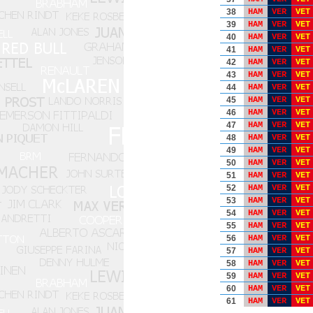
38
HAM
VER
VET
39
HAM
VER
VET
40
HAM
VER
VET
41
HAM
VER
VET
42
HAM
VER
VET
43
HAM
VER
VET
44
HAM
VER
VET
45
HAM
VER
VET
46
HAM
VER
VET
47
HAM
VER
VET
48
HAM
VER
VET
49
HAM
VER
VET
50
HAM
VER
VET
51
HAM
VER
VET
52
HAM
VER
VET
53
HAM
VER
VET
54
HAM
VER
VET
55
HAM
VER
VET
56
HAM
VER
VET
57
HAM
VER
VET
58
HAM
VER
VET
59
HAM
VER
VET
60
HAM
VER
VET
61
HAM
VER
VET