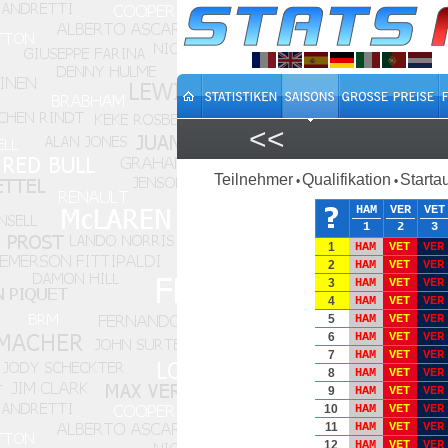
<<
Teilnehmer
Qualifikation
Starta
•
•
HAM
VER
VET
1
2
3
1
HAM
VET
VER
2
HAM
VET
VER
3
HAM
VET
VER
4
HAM
VET
VER
5
HAM
VET
VER
6
HAM
VET
VER
7
HAM
VET
VER
8
HAM
VET
VER
9
HAM
VET
VER
10
HAM
VET
VER
11
HAM
VET
VER
12
HAM
VET
VER