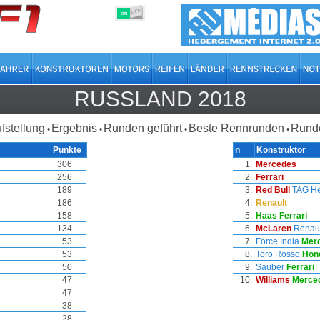
OFF
ON
RUSSLAND 2018
ufstellung
Ergebnis
Runden geführt
Beste Rennrunden
Runde
•
•
•
•
Punkte
n
Konstruktor
306
1.
Mercedes
256
2.
Ferrari
189
3.
Red Bull
TAG H
186
4.
Renault
158
5.
Haas
Ferrari
134
6.
McLaren
Renaul
53
7.
Force India
Mer
53
8.
Toro Rosso
Hon
50
9.
Sauber
Ferrari
47
10.
Williams
Merce
47
38
28