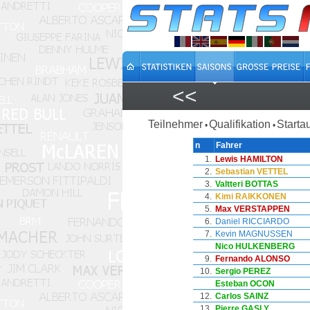
<<
Teilnehmer
Qualifikation
Starta
•
•
n
Fahrer
1.
Lewis HAMILTON
2.
Sebastian VETTEL
3.
Valtteri BOTTAS
4.
Kimi RAIKKONEN
5.
Max VERSTAPPEN
6.
Daniel RICCIARDO
7.
Kevin MAGNUSSEN
Nico HULKENBERG
9.
Fernando ALONSO
10.
Sergio PEREZ
Esteban OCON
12.
Carlos SAINZ
13.
Pierre GASLY