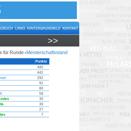
>>
 für Runde
Meisterschaftsstand
•
Punkte
495
442
euer
292
91
80
t
58
cedes
35
da
30
27
des
7