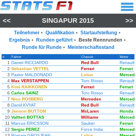
<<
SINGAPUR 2015
>>
Teilnehmer
•
Qualifikation
•
Startaufstellung
•
Ergebnis
•
Runden geführt
•
Beste Rennrunden
•
Runde für Runde
•
Meisterschaftsstand
n
Fahrer
Chassis
Motor
1
Daniel RICCIARDO
Red Bull
Renault
2
Sebastian VETTEL
Ferrari
Ferrari
3
Pastor MALDONADO
Lotus
Merced
4
Max VERSTAPPEN
Toro Rosso
Renault
5
Kimi RAIKKONEN
Ferrari
Ferrari
6
Carlos SAINZ
Toro Rosso
Renault
7
Nico ROSBERG
Mercedes
Merced
8
Daniil KVYAT
Red Bull
Renault
9
Jenson BUTTON
McLaren
Honda
10
Valtteri BOTTAS
Williams
Merced
11
Marcus ERICSSON
Sauber
Ferrari
12
Sergio PEREZ
Force India
Merced
13
Romain GROSJEAN
Lotus
Merced