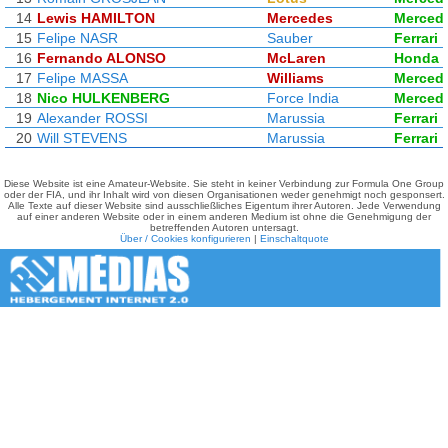
14
Lewis HAMILTON
Mercedes
Merced
15
Felipe NASR
Sauber
Ferrari
16
Fernando ALONSO
McLaren
Honda
17
Felipe MASSA
Williams
Merced
18
Nico HULKENBERG
Force India
Merced
19
Alexander ROSSI
Marussia
Ferrari
20
Will STEVENS
Marussia
Ferrari
Diese Website ist eine Amateur-Website. Sie steht in keiner Verbindung zur Formula One Group
oder der FIA, und ihr Inhalt wird von diesen Organisationen weder genehmigt noch gesponsert.
Alle Texte auf dieser Website sind ausschließliches Eigentum ihrer Autoren. Jede Verwendung
auf einer anderen Website oder in einem anderen Medium ist ohne die Genehmigung der
betreffenden Autoren untersagt.
Über / Cookies konfigurieren
|
Einschaltquote