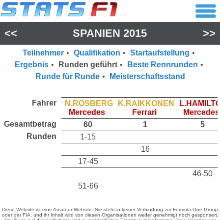
<<
SPANIEN 2015
>>
Teilnehmer
•
Qualifikation
•
Startaufstellung
•
Ergebnis
•
Runden geführt
•
Beste Rennrunden
•
Runde für Runde
•
Meisterschaftsstand
Fahrer
N.ROSBERG
K.RAIKKONEN
L.HAMILT
Mercedes
Ferrari
Mercedes
Gesamtbetrag
60
1
5
Runden
1-15
16
17-45
46-50
51-66
Diese Website ist eine Amateur-Website. Sie steht in keiner Verbindung zur Formula One Group
oder der FIA, und ihr Inhalt wird von diesen Organisationen weder genehmigt noch gesponsert.