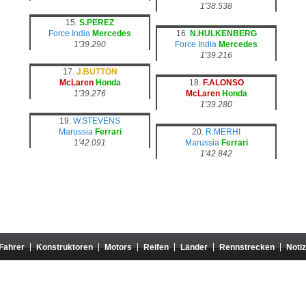
1'38.538
15.
S.PEREZ
Force India
Mercedes
16.
N.HULKENBERG
1'39.290
Force India
Mercedes
1'39.216
17.
J.BUTTON
McLaren
Honda
18.
F.ALONSO
1'39.276
McLaren
Honda
1'39.280
19.
W.STEVENS
Marussia
Ferrari
20.
R.MERHI
1'42.091
Marussia
Ferrari
1'42.842
Fahrer
Konstruktoren
Motors
Reifen
Länder
Rennstrecken
Noti
teht in keiner Verbindung zur Formula One Group oder der FIA, und ihr Inhalt wird von diesen O
 Eigentum ihrer Autoren. Jede Verwendung auf einer anderen Website oder in einem anderen Medi
untersagt.
Über / Cookies konfigurieren
|
Einschaltquote