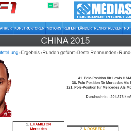
OFF
ON
CHINA 2015
ufstellung
Ergebnis
Runden geführt
Beste Rennrunden
Runde
•
•
•
•
41. Pole-Position für Lewis HA
38. Pole-Position für Mercedes Als 
121. Pole-Position für Mercedes Als Mo
Durchschnitt : 204.878 km
1
.
L.HAMILTON
Mercedes
2.
N.ROSBERG