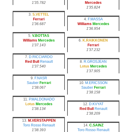
1'35.782
Mercedes
1'35.824
3.
S.VETTEL
Ferrari
4.
F.MASSA
1'36.687
Williams
Mercedes
1'36.954
5.
V.BOTTAS
Williams
Mercedes
6.
K.RAIKKONEN
1'37.143
Ferrari
1'37.232
7.
D.RICCIARDO
Red Bull
Renault
8.
R.GROSJEAN
1'37.540
Lotus
Mercedes
1'37.905
9.
F.NASR
Sauber
Ferrari
10.
M.ERICSSON
1'38.067
Sauber
Ferrari
1'38.158
11.
P.MALDONADO
Lotus
Mercedes
12.
D.KVYAT
1'38.134
Red Bull
Renault
1'38.209
13.
M.VERSTAPPEN
Toro Rosso
Renault
14.
C.SAINZ
1'38.393
Toro Rosso
Renault