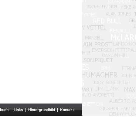
zbuch
Links
Hintergrundbild
Kontakt
rganisationen weder genehmigt noch gesponsert.
um ist ohne die Genehmigung der betreffenden Autoren