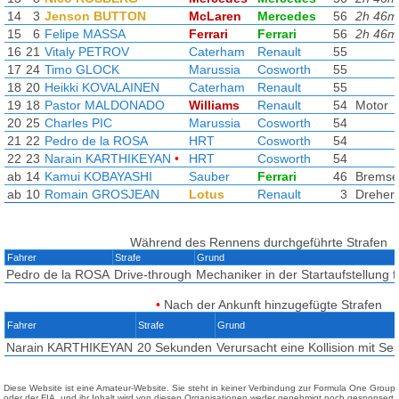
14
3
Jenson BUTTON
McLaren
Mercedes
56
2h 46m
15
6
Felipe MASSA
Ferrari
Ferrari
56
2h 46m
16
21
Vitaly PETROV
Caterham
Renault
55
17
24
Timo GLOCK
Marussia
Cosworth
55
18
20
Heikki KOVALAINEN
Caterham
Renault
55
19
18
Pastor MALDONADO
Williams
Renault
54
Motor
20
25
Charles PIC
Marussia
Cosworth
54
21
22
Pedro de la ROSA
HRT
Cosworth
54
22
23
Narain KARTHIKEYAN
•
HRT
Cosworth
54
ab
14
Kamui KOBAYASHI
Sauber
Ferrari
46
Bremse
ab
10
Romain GROSJEAN
Lotus
Renault
3
Dreher
Während des Rennens durchgeführte Strafen
Fahrer
Strafe
Grund
Pedro de la ROSA
Drive-through
Mechaniker in der Startaufstellung f
•
Nach der Ankunft hinzugefügte Strafen
Fahrer
Strafe
Grund
Narain KARTHIKEYAN
20 Sekunden
Verursacht eine Kollision mit S
Diese Website ist eine Amateur-Website. Sie steht in keiner Verbindung zur Formula One Group
oder der FIA, und ihr Inhalt wird von diesen Organisationen weder genehmigt noch gesponsert.