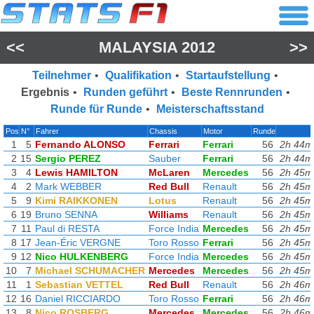
<<
MALAYSIA 2012
>>
Teilnehmer
•
Qualifikation
•
Startaufstellung
•
Ergebnis
•
Runden geführt
•
Beste Rennrunden
•
Runde für Runde
•
Meisterschaftsstand
Pos
N°
Fahrer
Chassis
Motor
Runde
1
5
Fernando ALONSO
Ferrari
Ferrari
56
2h 44m
2
15
Sergio PEREZ
Sauber
Ferrari
56
2h 44m
3
4
Lewis HAMILTON
McLaren
Mercedes
56
2h 45m
4
2
Mark WEBBER
Red Bull
Renault
56
2h 45m
5
9
Kimi RAIKKONEN
Lotus
Renault
56
2h 45m
6
19
Bruno SENNA
Williams
Renault
56
2h 45m
7
11
Paul di RESTA
Force India
Mercedes
56
2h 45m
8
17
Jean-Éric VERGNE
Toro Rosso
Ferrari
56
2h 45m
9
12
Nico HULKENBERG
Force India
Mercedes
56
2h 45m
10
7
Michael SCHUMACHER
Mercedes
Mercedes
56
2h 45m
11
1
Sebastian VETTEL
Red Bull
Renault
56
2h 46m
12
16
Daniel RICCIARDO
Toro Rosso
Ferrari
56
2h 46m
13
8
Nico ROSBERG
Mercedes
Mercedes
56
2h 46m