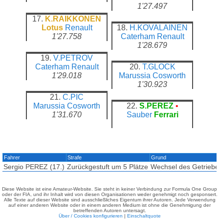
1'27.497
17.
K.RAIKKONEN
Lotus
Renault
18.
H.KOVALAINEN
1'27.758
Caterham
Renault
1'28.679
19.
V.PETROV
Caterham
Renault
20.
T.GLOCK
1'29.018
Marussia
Cosworth
1'30.923
21.
C.PIC
Marussia
Cosworth
22.
S.PEREZ
•
1'31.670
Sauber
Ferrari
Fahrer
Strafe
Grund
Sergio PEREZ (17.)
Zurückgestuft um 5 Plätze
Wechsel des Getriebe
Diese Website ist eine Amateur-Website. Sie steht in keiner Verbindung zur Formula One Group
oder der FIA, und ihr Inhalt wird von diesen Organisationen weder genehmigt noch gesponsert.
Alle Texte auf dieser Website sind ausschließliches Eigentum ihrer Autoren. Jede Verwendung
auf einer anderen Website oder in einem anderen Medium ist ohne die Genehmigung der
betreffenden Autoren untersagt.
Über / Cookies konfigurieren
|
Einschaltquote