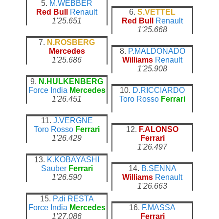
5.
M.WEBBER
Red Bull
Renault
6.
S.VETTEL
1'25.651
Red Bull
Renault
1'25.668
7.
N.ROSBERG
Mercedes
8.
P.MALDONADO
1'25.686
Williams
Renault
1'25.908
9.
N.HULKENBERG
Force India
Mercedes
10.
D.RICCIARDO
1'26.451
Toro Rosso
Ferrari
11.
J.VERGNE
Toro Rosso
Ferrari
12.
F.ALONSO
1'26.429
Ferrari
1'26.497
13.
K.KOBAYASHI
Sauber
Ferrari
14.
B.SENNA
1'26.590
Williams
Renault
1'26.663
15.
P.di RESTA
Force India
Mercedes
16.
F.MASSA
1'27.086
Ferrari