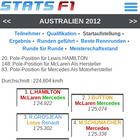
<<
AUSTRALIEN 2012
>>
Teilnehmer
•
Qualifikation
•
Startaufstellung
•
Ergebnis
•
Runden geführt
•
Beste Rennrunden
•
Runde für Runde
•
Meisterschaftsstand
20. Pole-Position für Lewis HAMILTON
148. Pole-Position für McLaren Als Hersteller
83. Pole-Position für Mercedes Als Motorhersteller
Durchschnitt : 224.804 km/h
1
.
L.HAMILTON
McLaren
Mercedes
2.
J.BUTTON
1'24.922
McLaren
Mercedes
1'25.074
3.
R.GROSJEAN
Lotus
Renault
4.
M.SCHUMACHER
1'25.302
Mercedes
1'25.336