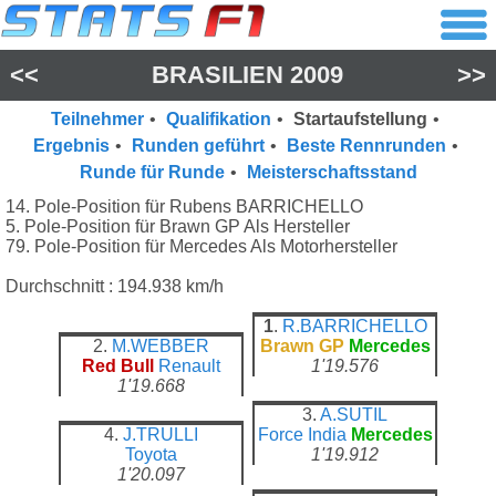
<<
BRASILIEN 2009
>>
Teilnehmer
•
Qualifikation
•
Startaufstellung
•
Ergebnis
•
Runden geführt
•
Beste Rennrunden
•
Runde für Runde
•
Meisterschaftsstand
14. Pole-Position für Rubens BARRICHELLO
5. Pole-Position für Brawn GP Als Hersteller
79. Pole-Position für Mercedes Als Motorhersteller
Durchschnitt : 194.938 km/h
1
.
R.BARRICHELLO
2.
M.WEBBER
Brawn GP
Mercedes
Red Bull
Renault
1'19.576
1'19.668
3.
A.SUTIL
4.
J.TRULLI
Force India
Mercedes
Toyota
1'19.912
1'20.097