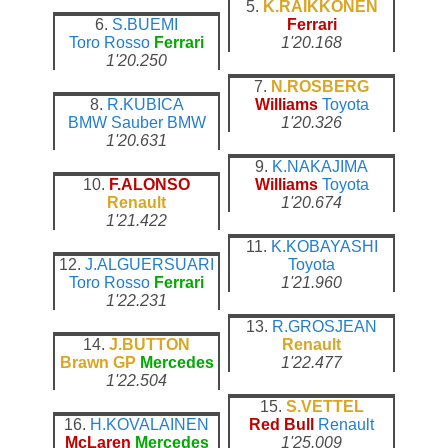
5.
K.RAIKKONEN
6.
S.BUEMI
Ferrari
Toro Rosso
Ferrari
1'20.168
1'20.250
7.
N.ROSBERG
8.
R.KUBICA
Williams
Toyota
BMW Sauber
BMW
1'20.326
1'20.631
9.
K.NAKAJIMA
10.
F.ALONSO
Williams
Toyota
Renault
1'20.674
1'21.422
11.
K.KOBAYASHI
12.
J.ALGUERSUARI
Toyota
Toro Rosso
Ferrari
1'21.960
1'22.231
13.
R.GROSJEAN
14.
J.BUTTON
Renault
Brawn GP
Mercedes
1'22.477
1'22.504
15.
S.VETTEL
16.
H.KOVALAINEN
Red Bull
Renault
McLaren
Mercedes
1'25.009