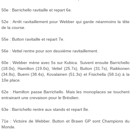
50e : Barrichello ravitaille et repart 6e.
52e : Arrêt ravitaillement pour Webber qui garde néanmoins la tête
de la course.
55e : Button ravitaille et repart 7e.
56e : Vettel rentre pour son deuxième ravitaillement.
60e : Webber mène avec 5s sur Kubica. Suivent ensuite Barrichello
(18.0s), Hamilton (19.0s), Vettel (25.7s), Button (31.7s), Raikkonen
(34.8s), Buemi (38.4s), Kovalainen (51.3s) et Fisichella (58.1s) à la
10e place.
62e : Hamilton passe Barrichello. Mais les monoplaces se touchent
entrainant une crevaison pour le Brésilien.
63e : Barrichello rentre aux stands et repart 8e.
71e : Victoire de Webber. Button et Brawn GP sont Champions du
Monde.