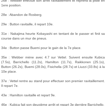
26e : Webber effectue son arrêt ravitaillement et reprend la piste en
1ere position.
28e : Abandon de Rosberg.
29e : Button ravitaille, il repart 10e.
31e : Nakajima heurte Kobayashi en tentant de le passer et finit sa
course dans un mur de pneus.
34e : Button passe Buemi pour le gain de la 7e place.
35e : Webber mène avec 4.7 sur Vettel. Suivent ensuite Kubica
(7.5s), Barrichello (11.2s), Hamilton (11.7s), Raikkonen (25.1s),
Button (26.2s), Buemi (28.0s), Fisichella (28.7s) et Liuzzi (33.8s) à la
10e place.
37e : Vettel rentre au stand pour effectuer son premier ravitaillement.
Il repart 7e.
43e : Hamilton ravitaille et repart 9e.
46e : Kubica fait son deuxième arrêt et repart 3e derrière Barrichello.