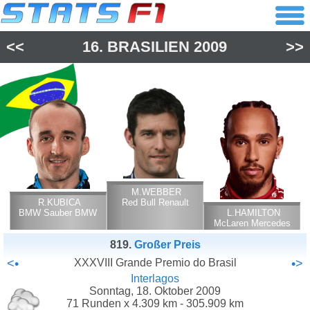
<<
16.
BRASILIEN
2009
>>
M.WEBBER
R.KUBICA
Red Bull Renault
BMW Sauber BMW
L.HAMILTON
McLaren Mercedes
819.
Großer Preis
<•
XXXVIII Grande Premio do Brasil
•>
Interlagos
Sonntag, 18. Oktober 2009
71 Runden x 4.309 km - 305.909 km