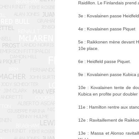
Raidillon. Le Finlandais prend
3e : Kovalainen passe Heidfeld
4e : Kovalainen passe Piquet
5e : Raikkonen mène devant Ham
10e place.
6e : Heidfeld passe Piquet.
9e : Kovalainen passe Kubica p
10e : Kovalainen tente de do
Kubica en profite pour doubler 
11e : Hamilton rentre aux stands
12e : Ravitaillement de Raikko
13e : Massa et Alonso ravitai