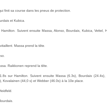
i finit sa course dans les pneus de protection.
ourdais et Kubica.
amilton. Suivent ensuite Massa, Alonso, Bourdais, Kubica, Vettel, H
itaillent. Massa prend la tête.
nso.
assa. Raikkonen reprend la tête.
8s sur Hamilton. Suivent ensuite Massa (6.3s), Bourdais (24.4s), Ku
), Kovalainen (44,0 s) et Webber (46.0s) à la 10e place.
Heidfeld.
Bourdais.