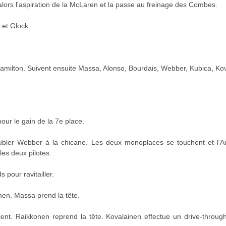
 alors l'aspiration de la McLaren et la passe au freinage des Combes.
 et Glock.
ilton. Suivent ensuite Massa, Alonso, Bourdais, Webber, Kubica, Kova
our le gain de la 7e place.
ubler Webber à la chicane. Les deux monoplaces se touchent et l'Aus
les deux pilotes.
 pour ravitailler.
nen. Massa prend la tête.
llent. Raikkonen reprend la tête. Kovalainen effectue un drive-throu