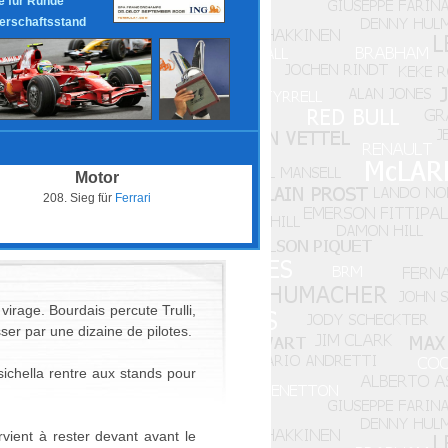
 für Runde
erschaftsstand
Motor
208. Sieg für
Ferrari
irage. Bourdais percute Trulli,
sser par une dizaine de pilotes.
ichella rentre aux stands pour
vient à rester devant avant le