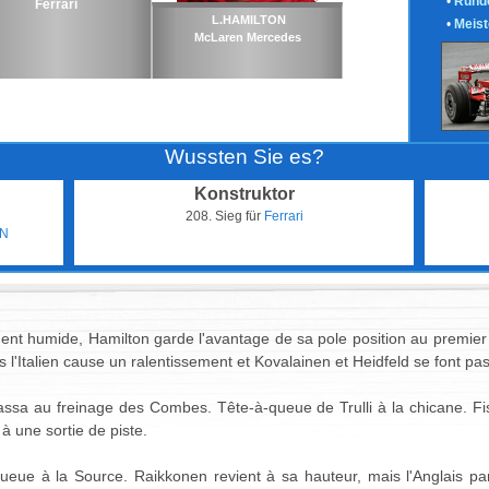
•
Runde
Ferrari
L.HAMILTON
•
Meist
McLaren Mercedes
Wussten Sie es?
Konstruktor
208. Sieg für
Ferrari
ON
ent humide, Hamilton garde l'avantage de sa pole position au premier v
s l'Italien cause un ralentissement et Kovalainen et Heidfeld se font pa
ssa au freinage des Combes. Tête-à-queue de Trulli à la chicane. Fis
 à une sortie de piste.
queue à la Source. Raikkonen revient à sa hauteur, mais l'Anglais par