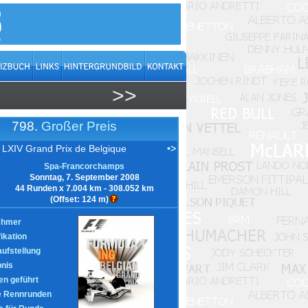
>>
798.
Großer Preis
LXIV Grand Prix de Belgique
•>
Spa-Francorchamps
Sonntag, 7. September 2008
44 Runden x 7.004 km - 308.052 km
(Offset: 124 m)
ehmer
fikation
aufstellung
nis
n geführt
e Rennrunden