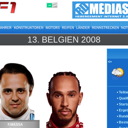
OFF
ON
13.
BELGIEN
2008
<•
•
Teiln
•
Quali
•
Start
•
Ergeb
•
Runde
•
Best
F.MASSA