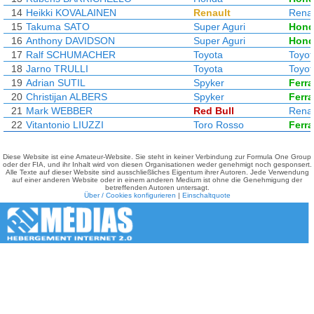
14
Heikki KOVALAINEN
Renault
Renau
15
Takuma SATO
Super Aguri
Hond
16
Anthony DAVIDSON
Super Aguri
Hond
17
Ralf SCHUMACHER
Toyota
Toyot
18
Jarno TRULLI
Toyota
Toyot
19
Adrian SUTIL
Spyker
Ferra
20
Christijan ALBERS
Spyker
Ferra
21
Mark WEBBER
Red Bull
Renau
22
Vitantonio LIUZZI
Toro Rosso
Ferra
Diese Website ist eine Amateur-Website. Sie steht in keiner Verbindung zur Formula One Group
oder der FIA, und ihr Inhalt wird von diesen Organisationen weder genehmigt noch gesponsert.
Alle Texte auf dieser Website sind ausschließliches Eigentum ihrer Autoren. Jede Verwendung
auf einer anderen Website oder in einem anderen Medium ist ohne die Genehmigung der
betreffenden Autoren untersagt.
Über / Cookies konfigurieren
|
Einschaltquote