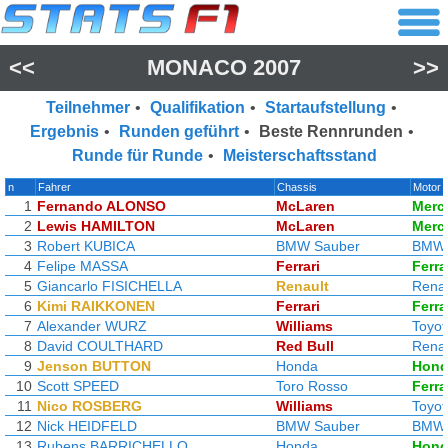
<<
MONACO 2007
>>
Teilnehmer
•
Qualifikation
•
Startaufstellung
•
Ergebnis
•
Runden geführt
•
Beste Rennrunden
•
Runde für Runde
•
Meisterschaftsstand
n
Fahrer
Chassis
Motor
1
Fernando ALONSO
McLaren
Merc
2
Lewis HAMILTON
McLaren
Merc
3
Robert KUBICA
BMW Sauber
BMW
4
Felipe MASSA
Ferrari
Ferra
5
Giancarlo FISICHELLA
Renault
Renau
6
Kimi RAIKKONEN
Ferrari
Ferra
7
Alexander WURZ
Williams
Toyot
8
David COULTHARD
Red Bull
Renau
9
Jenson BUTTON
Honda
Hond
10
Scott SPEED
Toro Rosso
Ferra
11
Nico ROSBERG
Williams
Toyot
12
Nick HEIDFELD
BMW Sauber
BMW
13
Rubens BARRICHELLO
Honda
Hond