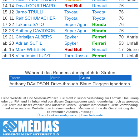
14
14
David COULTHARD
Red Bull
Renault
76
15
12
Jarno TRULLI
Toyota
Toyota
76
16
11
Ralf SCHUMACHER
Toyota
Toyota
76
17
22
Takuma SATO
Super Aguri
Honda
76
18
23
Anthony DAVIDSON
Super Aguri
Honda
76
19
21
Christijan ALBERS
Spyker
Ferrari
70
Antrie
ab
20
Adrian SUTIL
Spyker
Ferrari
53
Unfall
ab
15
Mark WEBBER
Red Bull
Renault
17
Getrie
ab
18
Vitantonio LIUZZI
Toro Rosso
Ferrari
1
Unfall
Während des Rennens durchgeführte Strafen
Fahrer
Strafe
Grund
Anthony DAVIDSON
Drive-through
Blaue Flaggen ignorieren
Diese Website ist eine Amateur-Website. Sie steht in keiner Verbindung zur Formula One Group
oder der FIA, und ihr Inhalt wird von diesen Organisationen weder genehmigt noch gesponsert.
Alle Texte auf dieser Website sind ausschließliches Eigentum ihrer Autoren. Jede Verwendung
auf einer anderen Website oder in einem anderen Medium ist ohne die Genehmigung der
betreffenden Autoren untersagt.
Über / Cookies konfigurieren
|
Einschaltquote