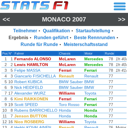
<<
MONACO 2007
>>
Teilnehmer
•
Qualifikation
•
Startaufstellung
•
Ergebnis
•
Runden geführt
•
Beste Rennrunden
•
Runde für Runde
•
Meisterschaftsstand
Pos
N°
Fahrer
Chassis
Motor
Runde
1
1
Fernando ALONSO
McLaren
Mercedes
78
1h 40
2
2
Lewis HAMILTON
McLaren
Mercedes
78
1h 40
3
5
Felipe MASSA
Ferrari
Ferrari
78
1h 41
4
3
Giancarlo FISICHELLA
Renault
Renault
77
5
10
Robert KUBICA
BMW Sauber
BMW
77
6
9
Nick HEIDFELD
BMW Sauber
BMW
77
7
17
Alexander WURZ
Williams
Toyota
77
8
6
Kimi RAIKKONEN
Ferrari
Ferrari
77
9
19
Scott SPEED
Toro Rosso
Ferrari
77
10
8
Rubens BARRICHELLO
Honda
Honda
77
11
7
Jenson BUTTON
Honda
Honda
77
12
16
Nico ROSBERG
Williams
Toyota
77
13
4
Heikki KOVALAINEN
Renault
Renault
76
Motor