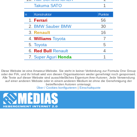
Takuma SATO
1
n
Konstruktor
Punkte
1.
Ferrari
56
2.
BMW Sauber
BMW
30
3.
Renault
16
4.
Williams
Toyota
7
5.
Toyota
5
6.
Red Bull
Renault
4
7.
Super Aguri
Honda
1
Diese Website ist eine Amateur-Website. Sie steht in keiner Verbindung zur Formula One Group
oder der FIA, und ihr Inhalt wird von diesen Organisationen weder genehmigt noch gesponsert.
Alle Texte auf dieser Website sind ausschließliches Eigentum ihrer Autoren. Jede Verwendung
auf einer anderen Website oder in einem anderen Medium ist ohne die Genehmigung der
betreffenden Autoren untersagt.
Über / Cookies konfigurieren
|
Einschaltquote