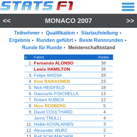
<<
MONACO 2007
>>
Teilnehmer
•
Qualifikation
•
Startaufstellung
•
Ergebnis
•
Runden geführt
•
Beste Rennrunden
•
Runde für Runde
•
Meisterschaftsstand
n
Fahrer
Punkte
1.
Fernando ALONSO
38
Lewis HAMILTON
38
3.
Felipe MASSA
33
4.
Kimi RAIKKONEN
23
5.
Nick HEIDFELD
18
6.
Giancarlo FISICHELLA
13
7.
Robert KUBICA
12
8.
Nico ROSBERG
5
9.
David COULTHARD
4
Jarno TRULLI
4
11.
Heikki KOVALAINEN
3
12.
Alexander WURZ
2
13.
Ralf SCHUMACHER
1