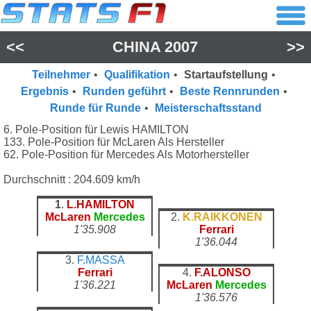
<<
CHINA 2007
>>
Teilnehmer
•
Qualifikation
•
Startaufstellung
•
Ergebnis
•
Runden geführt
•
Beste Rennrunden
•
Runde für Runde
•
Meisterschaftsstand
6. Pole-Position für Lewis HAMILTON
133. Pole-Position für McLaren Als Hersteller
62. Pole-Position für Mercedes Als Motorhersteller
Durchschnitt : 204.609 km/h
1
.
L.HAMILTON
McLaren
Mercedes
2.
K.RAIKKONEN
1'35.908
Ferrari
1'36.044
3.
F.MASSA
Ferrari
4.
F.ALONSO
1'36.221
McLaren
Mercedes
1'36.576