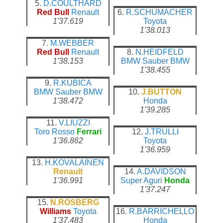
5.
D.COULTHARD
Red Bull
Renault
6.
R.SCHUMACHER
1'37.619
Toyota
1'38.013
7.
M.WEBBER
Red Bull
Renault
8.
N.HEIDFELD
1'38.153
BMW Sauber
BMW
1'38.455
9.
R.KUBICA
BMW Sauber
BMW
10.
J.BUTTON
1'38.472
Honda
1'39.285
11.
V.LIUZZI
Toro Rosso
Ferrari
12.
J.TRULLI
1'36.862
Toyota
1'36.959
13.
H.KOVALAINEN
Renault
14.
A.DAVIDSON
1'36.991
Super Aguri
Honda
1'37.247
15.
N.ROSBERG
Williams
Toyota
16.
R.BARRICHELLO
1'37.483
Honda