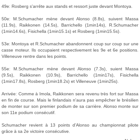
49e: Rosberg s'arrête aux stands et ressort juste devant Montoya.
50e: M.Schumacher mène devant Alonso (8.8s), suivent Massa
(11.9s), Raikkonen (14.5s), Barrichello (1min14s), R.Schumacher
(1min14.6s), Fisichella (1min15.1s) et Rosberg (1min15.5s).
53e: Montoya et R.Schumacher abandonnent coup sur coup sur une
casse moteur. Ils occupaient respectivement les 9e et 6e positions.
Villeneuve rentre dans les points.
55e: M.Schumacher mène devant Alonso (7.3s), suient Massa
(9.5s), Raikkonen (10.9s), Barrichello (1min17s), Fisichella
(1min17.8s), Rosberg (1min18.2s) et Villeneuve (1min25s).
Arrivée: Comme à Imola, Raikkonen sera revenu très fort sur Massa
en fin de course. Mais le finlandais n'aura pas empêcher le brésilien
de monter sur son premier podium de sa carrière. Alonso monte sur
son 11e podium consécutif.
Schumacher revient à 13 points d'Alonso au championnat pilote
grâce à sa 2e victoire consécutive.