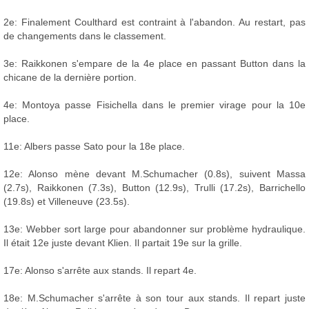
2e: Finalement Coulthard est contraint à l'abandon. Au restart, pas
de changements dans le classement.
3e: Raikkonen s'empare de la 4e place en passant Button dans la
chicane de la dernière portion.
4e: Montoya passe Fisichella dans le premier virage pour la 10e
place.
11e: Albers passe Sato pour la 18e place.
12e: Alonso mène devant M.Schumacher (0.8s), suivent Massa
(2.7s), Raikkonen (7.3s), Button (12.9s), Trulli (17.2s), Barrichello
(19.8s) et Villeneuve (23.5s).
13e: Webber sort large pour abandonner sur problème hydraulique.
Il était 12e juste devant Klien. Il partait 19e sur la grille.
17e: Alonso s'arrête aux stands. Il repart 4e.
18e: M.Schumacher s'arrête à son tour aux stands. Il repart juste