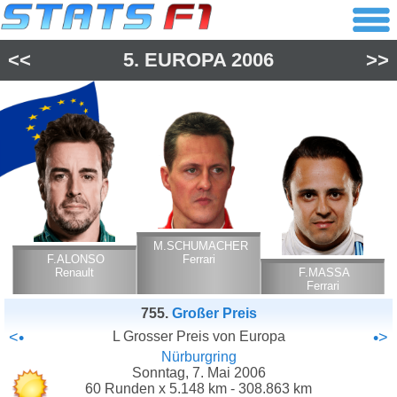
<<
5.
EUROPA
2006
>>
M.SCHUMACHER
F.ALONSO
Ferrari
Renault
F.MASSA
Ferrari
755.
Großer Preis
<•
L Grosser Preis von Europa
•>
Nürburgring
Sonntag, 7. Mai 2006
60 Runden x 5.148 km - 308.863 km