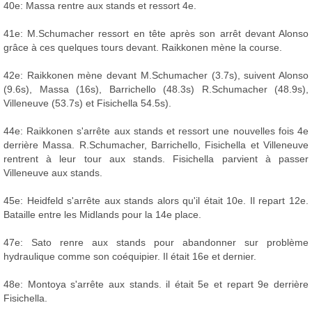
40e: Massa rentre aux stands et ressort 4e.
41e: M.Schumacher ressort en tête après son arrêt devant Alonso
grâce à ces quelques tours devant. Raikkonen mène la course.
42e: Raikkonen mène devant M.Schumacher (3.7s), suivent Alonso
(9.6s), Massa (16s), Barrichello (48.3s) R.Schumacher (48.9s),
Villeneuve (53.7s) et Fisichella 54.5s).
44e: Raikkonen s'arrête aux stands et ressort une nouvelles fois 4e
derrière Massa. R.Schumacher, Barrichello, Fisichella et Villeneuve
rentrent à leur tour aux stands. Fisichella parvient à passer
Villeneuve aux stands.
45e: Heidfeld s'arrête aux stands alors qu'il était 10e. Il repart 12e.
Bataille entre les Midlands pour la 14e place.
47e: Sato renre aux stands pour abandonner sur problème
hydraulique comme son coéquipier. Il était 16e et dernier.
48e: Montoya s'arrête aux stands. il était 5e et repart 9e derrière
Fisichella.