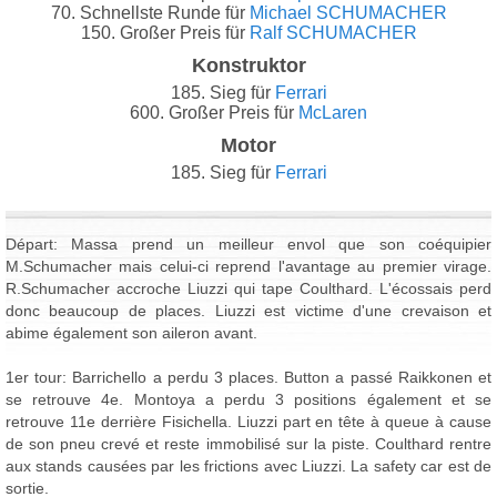
70. Schnellste Runde für
Michael SCHUMACHER
150. Großer Preis für
Ralf SCHUMACHER
Konstruktor
185. Sieg für
Ferrari
600. Großer Preis für
McLaren
Motor
185. Sieg für
Ferrari
Départ: Massa prend un meilleur envol que son coéquipier
M.Schumacher mais celui-ci reprend l'avantage au premier virage.
R.Schumacher accroche Liuzzi qui tape Coulthard. L'écossais perd
donc beaucoup de places. Liuzzi est victime d'une crevaison et
abime également son aileron avant.
1er tour: Barrichello a perdu 3 places. Button a passé Raikkonen et
se retrouve 4e. Montoya a perdu 3 positions également et se
retrouve 11e derrière Fisichella. Liuzzi part en tête à queue à cause
de son pneu crevé et reste immobilisé sur la piste. Coulthard rentre
aux stands causées par les frictions avec Liuzzi. La safety car est de
sortie.