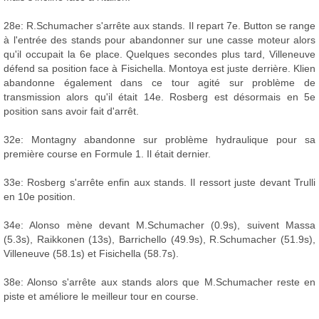
28e: R.Schumacher s'arrête aux stands. Il repart 7e. Button se range
à l'entrée des stands pour abandonner sur une casse moteur alors
qu'il occupait la 6e place. Quelques secondes plus tard, Villeneuve
défend sa position face à Fisichella. Montoya est juste derrière. Klien
abandonne également dans ce tour agité sur problème de
transmission alors qu'il était 14e. Rosberg est désormais en 5e
position sans avoir fait d'arrêt.
32e: Montagny abandonne sur problème hydraulique pour sa
première course en Formule 1. Il était dernier.
33e: Rosberg s'arrête enfin aux stands. Il ressort juste devant Trulli
en 10e position.
34e: Alonso mène devant M.Schumacher (0.9s), suivent Massa
(5.3s), Raikkonen (13s), Barrichello (49.9s), R.Schumacher (51.9s),
Villeneuve (58.1s) et Fisichella (58.7s).
38e: Alonso s'arrête aux stands alors que M.Schumacher reste en
piste et améliore le meilleur tour en course.