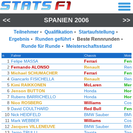
<<
SPANIEN 2006
>>
Teilnehmer
•
Qualifikation
•
Startaufstellung
•
Ergebnis
•
Runden geführt
•
Beste Rennrunden
•
Runde für Runde
•
Meisterschaftsstand
n
Fahrer
Chassis
Motor
1
Felipe MASSA
Ferrari
Ferr
2
Fernando ALONSO
Renault
Rena
3
Michael SCHUMACHER
Ferrari
Ferr
4
Giancarlo FISICHELLA
Renault
Rena
5
Kimi RAIKKONEN
McLaren
Mer
6
Jenson BUTTON
Honda
Hon
7
Rubens BARRICHELLO
Honda
Hon
8
Nico ROSBERG
Williams
Cosw
9
David COULTHARD
Red Bull
Ferr
10
Nick HEIDFELD
BMW Sauber
BM
11
Mark WEBBER
Williams
Cosw
12
Jacques VILLENEUVE
BMW Sauber
BM
13
Jarno TRULLI
Toyota
Toyo