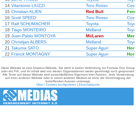
14
Vitantonio LIUZZI
Toro Rosso
Cosw
15
Christian KLIEN
Red Bull
Ferr
16
Scott SPEED
Toro Rosso
Cosw
17
Ralf SCHUMACHER
Toyota
Toyo
18
Tiago MONTEIRO
Midland
Toyo
19
Juan-Pablo MONTOYA
McLaren
Mer
20
Christijan ALBERS
Midland
Toyo
21
Takuma SATO
Super Aguri
Hon
22
Franck MONTAGNY
Super Aguri
Hon
Diese Website ist eine Amateur-Website. Sie steht in keiner Verbindung zur Formula One Group
oder der FIA, und ihr Inhalt wird von diesen Organisationen weder genehmigt noch gesponsert.
Alle Texte auf dieser Website sind ausschließliches Eigentum ihrer Autoren. Jede Verwendung
auf einer anderen Website oder in einem anderen Medium ist ohne die Genehmigung der
betreffenden Autoren untersagt.
Über / Cookies konfigurieren
|
Einschaltquote