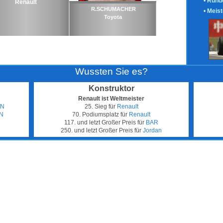
•
Runde
Renault
R.SCHUMACHER
•
Meist
Toyota
Wussten Sie es?
Konstruktor
Renault ist Weltmeister
EN
25. Sieg für
Renault
N
70. Podiumsplatz für
Renault
117. und letzt Großer Preis für
BAR
250. und letzt Großer Preis für
Jordan