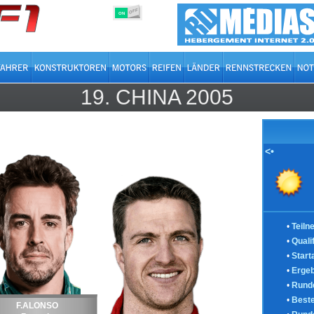
OFF
ON
19.
CHINA
2005
<•
•
Teiln
•
Quali
•
Start
•
Ergeb
•
Runde
•
Best
F.ALONSO