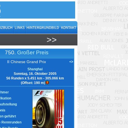
>>
750.
Großer Preis
II Chinese Grand Prix
•>
Shanghai
Sonntag, 16. Oktober 2005
56 Runden x 5.451 km - 305.066 km
(Offset: 190 m)
ehmer
fikation
aufstellung
nis
n geführt
e Rennrunden