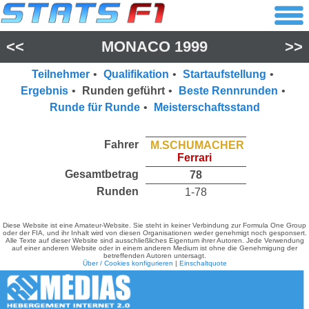
<<
MONACO 1999
>>
Teilnehmer
•
Qualifikation
•
Startaufstellung
•
Ergebnis
•
Runden geführt
•
Beste Rennrunden
•
Runde für Runde
•
Meisterschaftsstand
Fahrer
M.SCHUMACHER
Ferrari
Gesamtbetrag
78
Runden
1-78
Diese Website ist eine Amateur-Website. Sie steht in keiner Verbindung zur Formula One Group
oder der FIA, und ihr Inhalt wird von diesen Organisationen weder genehmigt noch gesponsert.
Alle Texte auf dieser Website sind ausschließliches Eigentum ihrer Autoren. Jede Verwendung
auf einer anderen Website oder in einem anderen Medium ist ohne die Genehmigung der
betreffenden Autoren untersagt.
Über / Cookies konfigurieren
|
Einschaltquote