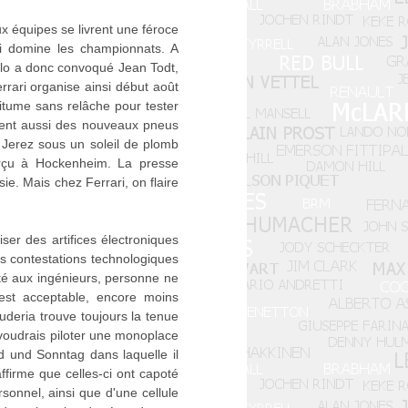
x équipes se livrent une féroce
ui domine les championnats. A
olo a donc convoqué Jean Todt,
rrari organise ainsi début août
itume sans relâche pour tester
uvent aussi des nouveaux pneus
Jerez sous un soleil de plomb
erçu à Hockenheim. La presse
e. Mais chez Ferrari, on flaire
ser des artifices électroniques
es contestations technologiques
erté aux ingénieurs, personne ne
est acceptable, encore moins
cuderia trouve toujours la tenue
voudrais piloter une monoplace
d und Sonntag dans laquelle il
firme que celles-ci ont capoté
sonnel, ainsi que d'une cellule