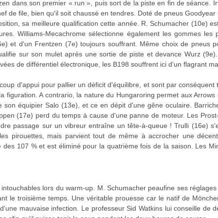
en dans son premier « run », puis sort de la piste en fin de séance. I
 de file, bien qu'il soit chaussé en tendres. Doté de pneus Goodyear t
ion, sa meilleure qualification cette année. R. Schumacher (10e) est 
ures. Williams-Mecachrome sélectionne également les gommes les p
6e) et d'un Frentzen (7e) toujours souffrant. Même choix de pneus p
qualifie sur son mulet après une sortie de piste et devance Wurz (9e
ées de différentiel électronique, les B198 souffrent ici d'un flagrant 
p d'appui pour pallier un déficit d'équilibre, et sont par conséquent tr
 la figuration. A contrario, la nature du Hungaroring permet aux Arr
e son équipier Salo (13e), et ce en dépit d'une gêne oculaire. Barric
ppen (17e) perd du temps à cause d'une panne de moteur. Les Prost-
dre passage sur un vibreur entraîne un tête-à-queue ! Trulli (16e) s'
ie les pirouettes, mais parvient tout de même à accrocher une déce
e des 107 % et est éliminé pour la quatrième fois de la saison. Les 
ntouchables lors du warm-up. M. Schumacher peaufine ses réglages et s
ant le troisième temps. Une véritable prouesse car le natif de Mönch
 d'une mauvaise infection. Le professeur Sid Watkins lui conseille de dé