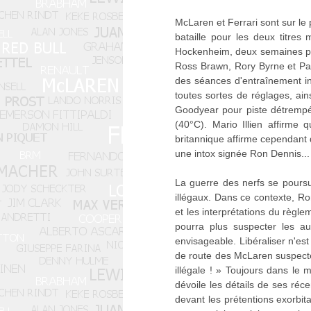
McLaren et Ferrari sont sur le
bataille pour les deux titre
Hockenheim, deux semaines plu
Ross Brawn, Rory Byrne et Paol
des séances d'entraînement in
toutes sortes de réglages, ai
Goodyear pour piste détrempé
(40°C). Mario Illien affirm
britannique affirme cependant 
une intox signée Ron Dennis...
La guerre des nerfs se poursui
illégaux. Dans ce contexte, Ro
et les interprétations du règle
pourra plus suspecter les a
envisageable. Libéraliser n'est
de route des McLaren suspecte
illégale ! » Toujours dans le
dévoile les détails de ses ré
devant les prétentions exorbit