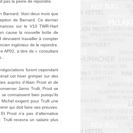
 pas la peine de répondre.
hn Barnard. Voici deux mois que
eption de Barnard. Ce dernier
formances sur le V10 TWR-Hart
en cause la nouvelle boîte de
 devraient travailler à compter
ncien ingénieur de le rejoindre.
e AP02, à titre de « consultant
...
négociations furent cependant
pérait cet hiver grimper sur des
ies auprès d'Alain Prost et de
onserver Jarno Trulli, Prost se
 se connaissent bien puisqu'ils
t Michel exigent pour Trulli une
enir qui doit faire ses preuves.
Et Prost n'a pas d'alternative
 Trulli recevra un salaire plus