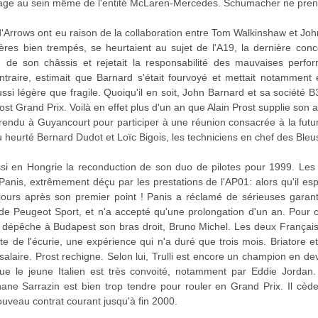
mage au sein même de l'entité McLaren-Mercedes. Schumacher ne prend
d'Arrows ont eu raison de la collaboration entre Tom Walkinshaw et Jo
res bien trempés, se heurtaient au sujet de l'A19, la dernière conc
ité de son châssis et rejetait la responsabilité des mauvaises per
traire, estimait que Barnard s'était fourvoyé et mettait notamment 
si légère que fragile. Quoiqu'il en soit, John Barnard et sa société B3
st Grand Prix. Voilà en effet plus d'un an que Alain Prost supplie son a
 rendu à Guyancourt pour participer à une réunion consacrée à la futur
u heurté Bernard Dudot et Loïc Bigois, les techniciens en chef des Bleus
si en Hongrie la reconduction de son duo de pilotes pour 1999. Les 
r Panis, extrêmement déçu par les prestations de l'AP01: alors qu'il es
jours après son premier point ! Panis a réclamé de sérieuses garant
de Peugeot Sport, et n'a accepté qu'une prolongation d'un an. Pour c
ui dépêche à Budapest son bras droit, Bruno Michel. Les deux Français
te de l'écurie, une expérience qui n'a duré que trois mois. Briatore e
alaire. Prost rechigne. Selon lui, Trulli est encore un champion en dev
e le jeune Italien est très convoité, notamment par Eddie Jordan. 
ane Sarrazin est bien trop tendre pour rouler en Grand Prix. Il cède:
uveau contrat courant jusqu'à fin 2000.