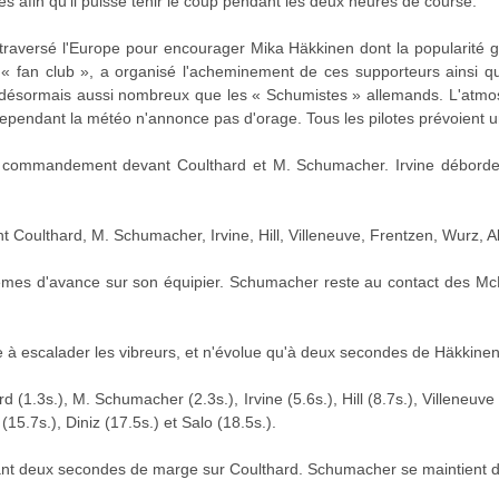
ues afin qu'il puisse tenir le coup pendant les deux heures de course.
 traversé l'Europe pour encourager Mika Häkkinen dont la popularité 
« fan club », a organisé l'acheminement de ces supporteurs ainsi qu
 désormais aussi nombreux que les « Schumistes » allemands. L'atmosph
ependant la météo n'annonce pas d'orage. Tous les pilotes prévoient un
 commandement devant Coulthard et M. Schumacher. Irvine déborde Hi
Coulthard, M. Schumacher, Irvine, Hill, Villeneuve, Frentzen, Wurz, Ale
èmes d'avance sur son équipier. Schumacher reste au contact des Mc
 à escalader les vibreurs, et n'évolue qu'à deux secondes de Häkkinen
(1.3s.), M. Schumacher (2.3s.), Irvine (5.6s.), Hill (8.7s.), Villeneuve
a (15.7s.), Diniz (17.5s.) et Salo (18.5s.).
t deux secondes de marge sur Coulthard. Schumacher se maintient dan