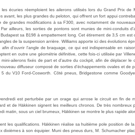
, les écuries réemploient les ailerons utilisés lors du Grand Prix d
 avant, les plus grandes du peloton, qui offrent un fort appui contreb
e de grandes modifications à sa F300, avec notamment de nouveaux
Par ailleurs, les sorties de pontons sont munies de mini-conduits d'
 Budapest sa B198 à empattement long. Cet étirement de 3,5 cm est 
riangles de la suspension arrière. Williams apporte ici des évolutions 
afin d'ouvrir l'angle de braquage, ce qui est indispensable en raiso
tent en outre une géométrie définitive, cette fois-ci utilisée par Vil
ini-ailerons fixés de part et d'autre du cockpit, afin de déplacer le 
ouveau diffuseur composé de sorties d'échappements ovales et de pe
ion 5 du V10 Ford-Cosworth. Côté pneus, Bridgestone comme Goodye
endredi est perturbée par un orage qui arrose le circuit en fin de ma
rd et de Häkkinen signent les meilleurs chronos. De très nombreux pil
i matin, sous un ciel brumeux, Häkkinen se montre le plus rapide alo
les qualifications. Häkkinen réalise sa huitième pole position de la s
 dixièmes à son équipier. Muni des pneus durs, M. Schumacher place 