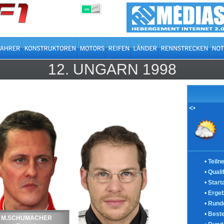
OFF
ON
12.
UNGARN
1998
<•
•
Teiln
•
Quali
•
Start
•
Ergeb
•
Runde
•
Best
M.SCHUMACHER