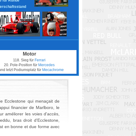
 für Runde
erschaftsstand
Motor
118. Sieg für
Ferrari
20. Pole-Position für
Mercedes
und letzt Podiumsplatz für
Mecachrome
ie Ecclestone qui menaçait de
ppui financier de Marlboro, le
ur améliorer les voies d'accès,
eddu, bras droit d'Ecclestone,
rat en bonne et due forme avec