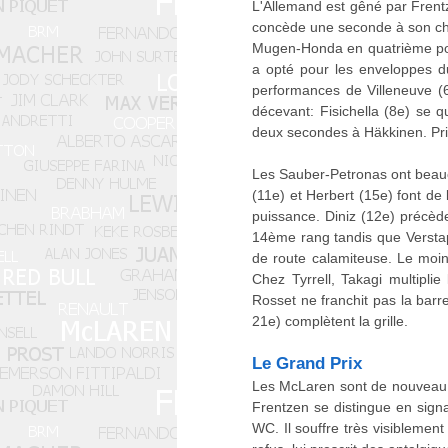
L'Allemand est gêné par Frentz
concède une seconde à son chef
Mugen-Honda en quatrième posit
a opté pour les enveloppes d
performances de Villeneuve (
décevant: Fisichella (8e) se 
deux secondes à Häkkinen. Priv
Les Sauber-Petronas ont beaucou
(11e) et Herbert (15e) font de
puissance. Diniz (12e) précèd
14ème rang tandis que Versta
de route calamiteuse. Le moin
Chez Tyrrell, Takagi multipl
Rosset ne franchit pas la barr
21e) complètent la grille.
Le Grand Prix
Les McLaren sont de nouveau i
Frentzen se distingue en sign
WC. Il souffre très visiblement