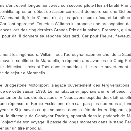
ms s'entretient longuement avec son second pilote Heinz-Harald Frent
ointillé: après un début de saison correct, il demeure sur une fâche
l'Allemand, âgé de 31 ans, n'est plus qu'un espoir déçu, et lui-même
ar l'ont approché. Toutefois Williams lui propose une prolongation de
ances lors des cinq derniers Grands Prix de la saison. Frentzen, qui ne 
t pour dit. Il donnera sa réponse plus tard. Car pour l'heure, fiévreu
ment les ingénieurs: Willem Toet, l'aérodynamicien en chef de la Scude
 nouvelle soufflerie de Maranello, a répondu aux avances de Craig Po
e défection: croisant Toet dans le paddock, il le traite ouvertement
dit de séjour à Maranello...
de Bridgestone Motorsport, s'agace ouvertement des tergiversations 
ssue de cette saison 1998. Le manufacturier japonais a en effet besoin d
contenter de ses clients actuels. « Nous avons expédié deux lettres offi
une réponse, et Bernie Ecclestone n'en sait pas plus que nous », ton
odyear: « Si je savais ce qui se passe dans la tête de leurs dirigeants
rant, le directeur de Goodyear Racing, apparaît dans le paddock de 
 l'objectif de son voyage. Il passe de longs moments dans le stand Ferrar
er sur un titre mondial.