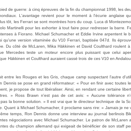
 pied de guerre: à cinq épreuves de la fin du championnat 1998, les deu
s mondiaux. L'avantage revient pour le moment à l'écurie anglaise q
s tôt, les Ferrari se sont montrées hors du coup. Luca di Montezem
o Martinelli pour les exhorter à tout faire pour redresser la barre. Fe
tenses à Fiorano. Michael Schumacher et Eddie Irvine arpentent le b
nsi qu'une version vitaminée du V10 Ferrari, baptisée 047d. Ils épro
e. Du côté de McLaren, Mika Häkkinen et David Coulthard roulent à 
e que Mercedes teste un moteur encore plus puissant que celui ap
que Häkkinen et Coulthard auraient cassé trois de ces V10 en Andalousi
t entre les Rouges et les Gris, chaque camp suspectant l'autre d'utili
n Dennis se pose en grand réformateur: « Pour en finir avec toutes l
ment, je propose de tout libéraliser. Ainsi, en rendant une certaine lib
utres. » Ross Brawn n'est pas de cet avis: « Aucune tolérance n'
 pas la bonne solution. » Il est vrai que le directeur technique de la S
. Quant à Michael Schumacher, il proclame sans rire: « Jamais je ne 
 même temps, Ron Dennis donne une interview au journal berlinois Bil
centes négociations avec Michael Schumacher. Le patron de McLaren af
antes du champion allemand qui exigeait de bénéficier de son staff per