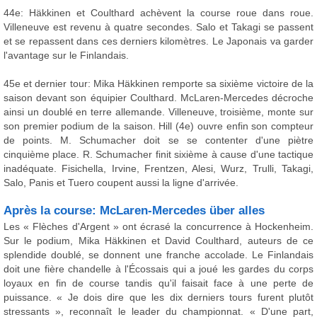
44e: Häkkinen et Coulthard achèvent la course roue dans roue.
Villeneuve est revenu à quatre secondes. Salo et Takagi se passent
et se repassent dans ces derniers kilomètres. Le Japonais va garder
l'avantage sur le Finlandais.
45e et dernier tour: Mika Häkkinen remporte sa sixième victoire de la
saison devant son équipier Coulthard. McLaren-Mercedes décroche
ainsi un doublé en terre allemande. Villeneuve, troisième, monte sur
son premier podium de la saison. Hill (4e) ouvre enfin son compteur
de points. M. Schumacher doit se se contenter d'une piètre
cinquième place. R. Schumacher finit sixième à cause d'une tactique
inadéquate. Fisichella, Irvine, Frentzen, Alesi, Wurz, Trulli, Takagi,
Salo, Panis et Tuero coupent aussi la ligne d'arrivée.
Après la course: McLaren-Mercedes über alles
Les « Flèches d'Argent » ont écrasé la concurrence à Hockenheim.
Sur le podium, Mika Häkkinen et David Coulthard, auteurs de ce
splendide doublé, se donnent une franche accolade. Le Finlandais
doit une fière chandelle à l'Écossais qui a joué les gardes du corps
loyaux en fin de course tandis qu'il faisait face à une perte de
puissance. « Je dois dire que les dix derniers tours furent plutôt
stressants », reconnaît le leader du championnat. « D'une part,