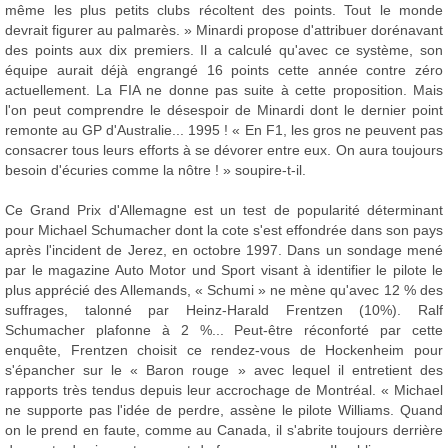
même les plus petits clubs récoltent des points. Tout le monde
devrait figurer au palmarès. » Minardi propose d'attribuer dorénavant
des points aux dix premiers. Il a calculé qu'avec ce système, son
équipe aurait déjà engrangé 16 points cette année contre zéro
actuellement. La FIA ne donne pas suite à cette proposition. Mais
l'on peut comprendre le désespoir de Minardi dont le dernier point
remonte au GP d'Australie... 1995 ! « En F1, les gros ne peuvent pas
consacrer tous leurs efforts à se dévorer entre eux. On aura toujours
besoin d'écuries comme la nôtre ! » soupire-t-il.
Ce Grand Prix d'Allemagne est un test de popularité déterminant
pour Michael Schumacher dont la cote s'est effondrée dans son pays
après l'incident de Jerez, en octobre 1997. Dans un sondage mené
par le magazine Auto Motor und Sport visant à identifier le pilote le
plus apprécié des Allemands, « Schumi » ne mène qu'avec 12 % des
suffrages, talonné par Heinz-Harald Frentzen (10%). Ralf
Schumacher plafonne à 2 %... Peut-être réconforté par cette
enquête, Frentzen choisit ce rendez-vous de Hockenheim pour
s'épancher sur le « Baron rouge » avec lequel il entretient des
rapports très tendus depuis leur accrochage de Montréal. « Michael
ne supporte pas l'idée de perdre, assène le pilote Williams. Quand
on le prend en faute, comme au Canada, il s'abrite toujours derrière