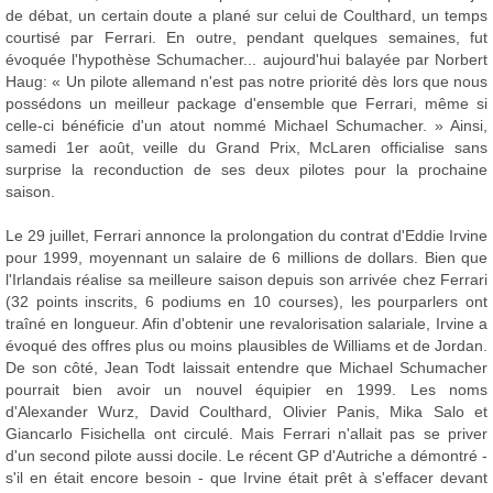
de débat, un certain doute a plané sur celui de Coulthard, un temps
courtisé par Ferrari. En outre, pendant quelques semaines, fut
évoquée l'hypothèse Schumacher... aujourd'hui balayée par Norbert
Haug: « Un pilote allemand n'est pas notre priorité dès lors que nous
possédons un meilleur package d'ensemble que Ferrari, même si
celle-ci bénéficie d'un atout nommé Michael Schumacher. » Ainsi,
samedi 1er août, veille du Grand Prix, McLaren officialise sans
surprise la reconduction de ses deux pilotes pour la prochaine
saison.
Le 29 juillet, Ferrari annonce la prolongation du contrat d'Eddie Irvine
pour 1999, moyennant un salaire de 6 millions de dollars. Bien que
l'Irlandais réalise sa meilleure saison depuis son arrivée chez Ferrari
(32 points inscrits, 6 podiums en 10 courses), les pourparlers ont
traîné en longueur. Afin d'obtenir une revalorisation salariale, Irvine a
évoqué des offres plus ou moins plausibles de Williams et de Jordan.
De son côté, Jean Todt laissait entendre que Michael Schumacher
pourrait bien avoir un nouvel équipier en 1999. Les noms
d'Alexander Wurz, David Coulthard, Olivier Panis, Mika Salo et
Giancarlo Fisichella ont circulé. Mais Ferrari n'allait pas se priver
d'un second pilote aussi docile. Le récent GP d'Autriche a démontré -
s'il en était encore besoin - que Irvine était prêt à s'effacer devant