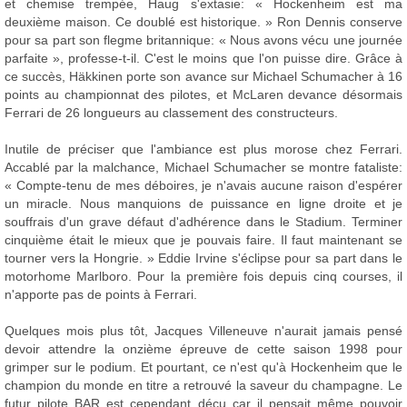
et chemise trempée, Haug s'extasie: « Hockenheim est ma
deuxième maison. Ce doublé est historique. » Ron Dennis conserve
pour sa part son flegme britannique: « Nous avons vécu une journée
parfaite », professe-t-il. C'est le moins que l'on puisse dire. Grâce à
ce succès, Häkkinen porte son avance sur Michael Schumacher à 16
points au championnat des pilotes, et McLaren devance désormais
Ferrari de 26 longueurs au classement des constructeurs.
Inutile de préciser que l'ambiance est plus morose chez Ferrari.
Accablé par la malchance, Michael Schumacher se montre fataliste:
« Compte-tenu de mes déboires, je n'avais aucune raison d'espérer
un miracle. Nous manquions de puissance en ligne droite et je
souffrais d'un grave défaut d'adhérence dans le Stadium. Terminer
cinquième était le mieux que je pouvais faire. Il faut maintenant se
tourner vers la Hongrie. » Eddie Irvine s'éclipse pour sa part dans le
motorhome Marlboro. Pour la première fois depuis cinq courses, il
n'apporte pas de points à Ferrari.
Quelques mois plus tôt, Jacques Villeneuve n'aurait jamais pensé
devoir attendre la onzième épreuve de cette saison 1998 pour
grimper sur le podium. Et pourtant, ce n'est qu'à Hockenheim que le
champion du monde en titre a retrouvé la saveur du champagne. Le
futur pilote BAR est cependant déçu car il pensait même pouvoir