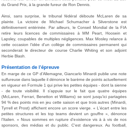
du Grand Prix, à la grande fureur de Ron Dennis.
Ainsi, sans surprise, le tribunal fédéral déboute McLaren de sa
plainte. La victoire de Michael Schumacher à Silverstone est
définitivement entérinée. Par ailleurs, le Conseil Mondial de la FIA
retire leurs licences de commissaires à MM Peart, Hoosein et
Lapsley, coupables de multiples négligences. Max Mosley relance à
cette occasion l'idée d'un collège de commissaires permanent qui
seconderait le directeur de course Charlie Whiting et son adjoint
Herbie Blash.
Présentation de l'épreuve
En marge de ce GP d'Allemagne, Giancarlo Minardi publie une note
sulfureuse dans laquelle il dénonce le barème de points actuellement
en vigueur en Formule 1 qui prive les petites équipes - dont la sienne
- de toute visibilité. Il s'appuie sur le fait que quatre équipes
(McLaren, Ferrari, Benetton et Williams) se sont jusqu'ici partagées
94 % des points mis en jeu cette saison et que trois autres (Minardi,
Tyrrell et Prost) affichent encore un score vierge. « L'écart entre les
petites structures et les top teams devient un gouffre », dénonce
l'Italien. « Nous sommes en rupture d'existence vis à à vis de nos
sponsors, des médias et du public. C'est dangereux. Au football,