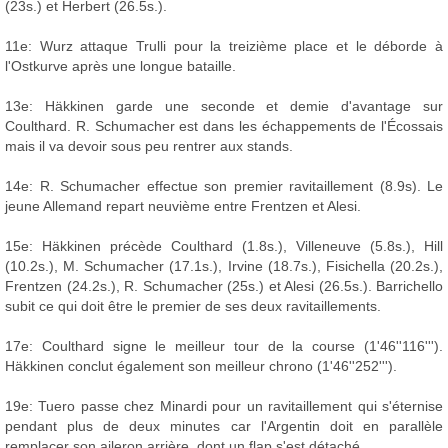
(23s.) et Herbert (26.5s.).
11e: Wurz attaque Trulli pour la treizième place et le déborde à
l'Ostkurve après une longue bataille.
13e: Häkkinen garde une seconde et demie d'avantage sur
Coulthard. R. Schumacher est dans les échappements de l'Écossais
mais il va devoir sous peu rentrer aux stands.
14e: R. Schumacher effectue son premier ravitaillement (8.9s). Le
jeune Allemand repart neuvième entre Frentzen et Alesi.
15e: Häkkinen précède Coulthard (1.8s.), Villeneuve (5.8s.), Hill
(10.2s.), M. Schumacher (17.1s.), Irvine (18.7s.), Fisichella (20.2s.),
Frentzen (24.2s.), R. Schumacher (25s.) et Alesi (26.5s.). Barrichello
subit ce qui doit être le premier de ses deux ravitaillements.
17e: Coulthard signe le meilleur tour de la course (1'46''116''').
Häkkinen conclut également son meilleur chrono (1'46''252''').
19e: Tuero passe chez Minardi pour un ravitaillement qui s'éternise
pendant plus de deux minutes car l'Argentin doit en parallèle
remplacer son aileron arrière, dont un flap s'est détaché.