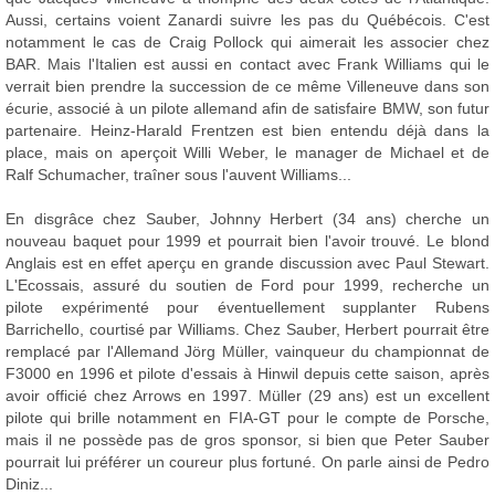
Aussi, certains voient Zanardi suivre les pas du Québécois. C'est
notamment le cas de Craig Pollock qui aimerait les associer chez
BAR. Mais l'Italien est aussi en contact avec Frank Williams qui le
verrait bien prendre la succession de ce même Villeneuve dans son
écurie, associé à un pilote allemand afin de satisfaire BMW, son futur
partenaire. Heinz-Harald Frentzen est bien entendu déjà dans la
place, mais on aperçoit Willi Weber, le manager de Michael et de
Ralf Schumacher, traîner sous l'auvent Williams...
En disgrâce chez Sauber, Johnny Herbert (34 ans) cherche un
nouveau baquet pour 1999 et pourrait bien l'avoir trouvé. Le blond
Anglais est en effet aperçu en grande discussion avec Paul Stewart.
L'Ecossais, assuré du soutien de Ford pour 1999, recherche un
pilote expérimenté pour éventuellement supplanter Rubens
Barrichello, courtisé par Williams. Chez Sauber, Herbert pourrait être
remplacé par l'Allemand Jörg Müller, vainqueur du championnat de
F3000 en 1996 et pilote d'essais à Hinwil depuis cette saison, après
avoir officié chez Arrows en 1997. Müller (29 ans) est un excellent
pilote qui brille notamment en FIA-GT pour le compte de Porsche,
mais il ne possède pas de gros sponsor, si bien que Peter Sauber
pourrait lui préférer un coureur plus fortuné. On parle ainsi de Pedro
Diniz...