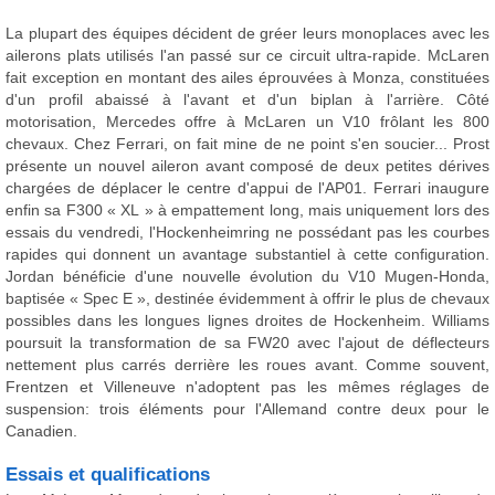
La plupart des équipes décident de gréer leurs monoplaces avec les
ailerons plats utilisés l'an passé sur ce circuit ultra-rapide. McLaren
fait exception en montant des ailes éprouvées à Monza, constituées
d'un profil abaissé à l'avant et d'un biplan à l'arrière. Côté
motorisation, Mercedes offre à McLaren un V10 frôlant les 800
chevaux. Chez Ferrari, on fait mine de ne point s'en soucier... Prost
présente un nouvel aileron avant composé de deux petites dérives
chargées de déplacer le centre d'appui de l'AP01. Ferrari inaugure
enfin sa F300 « XL » à empattement long, mais uniquement lors des
essais du vendredi, l'Hockenheimring ne possédant pas les courbes
rapides qui donnent un avantage substantiel à cette configuration.
Jordan bénéficie d'une nouvelle évolution du V10 Mugen-Honda,
baptisée « Spec E », destinée évidemment à offrir le plus de chevaux
possibles dans les longues lignes droites de Hockenheim. Williams
poursuit la transformation de sa FW20 avec l'ajout de déflecteurs
nettement plus carrés derrière les roues avant. Comme souvent,
Frentzen et Villeneuve n'adoptent pas les mêmes réglages de
suspension: trois éléments pour l'Allemand contre deux pour le
Canadien.
Essais et qualifications