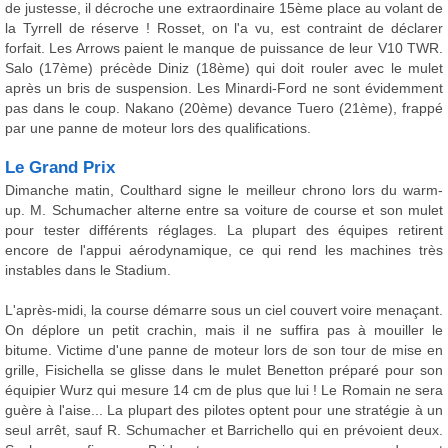
de justesse, il décroche une extraordinaire 15ème place au volant de
la Tyrrell de réserve ! Rosset, on l'a vu, est contraint de déclarer
forfait. Les Arrows paient le manque de puissance de leur V10 TWR.
Salo (17ème) précède Diniz (18ème) qui doit rouler avec le mulet
après un bris de suspension. Les Minardi-Ford ne sont évidemment
pas dans le coup. Nakano (20ème) devance Tuero (21ème), frappé
par une panne de moteur lors des qualifications.
Le Grand Prix
Dimanche matin, Coulthard signe le meilleur chrono lors du warm-
up. M. Schumacher alterne entre sa voiture de course et son mulet
pour tester différents réglages. La plupart des équipes retirent
encore de l'appui aérodynamique, ce qui rend les machines très
instables dans le Stadium.
L'après-midi, la course démarre sous un ciel couvert voire menaçant.
On déplore un petit crachin, mais il ne suffira pas à mouiller le
bitume. Victime d'une panne de moteur lors de son tour de mise en
grille, Fisichella se glisse dans le mulet Benetton préparé pour son
équipier Wurz qui mesure 14 cm de plus que lui ! Le Romain ne sera
guère à l'aise... La plupart des pilotes optent pour une stratégie à un
seul arrêt, sauf R. Schumacher et Barrichello qui en prévoient deux.