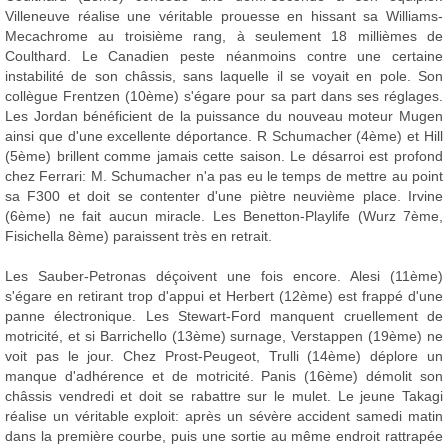
Villeneuve réalise une véritable prouesse en hissant sa Williams-
Mecachrome au troisième rang, à seulement 18 millièmes de
Coulthard. Le Canadien peste néanmoins contre une certaine
instabilité de son châssis, sans laquelle il se voyait en pole. Son
collègue Frentzen (10ème) s'égare pour sa part dans ses réglages.
Les Jordan bénéficient de la puissance du nouveau moteur Mugen
ainsi que d'une excellente déportance. R Schumacher (4ème) et Hill
(5ème) brillent comme jamais cette saison. Le désarroi est profond
chez Ferrari: M. Schumacher n'a pas eu le temps de mettre au point
sa F300 et doit se contenter d'une piètre neuvième place. Irvine
(6ème) ne fait aucun miracle. Les Benetton-Playlife (Wurz 7ème,
Fisichella 8ème) paraissent très en retrait.
Les Sauber-Petronas déçoivent une fois encore. Alesi (11ème)
s'égare en retirant trop d'appui et Herbert (12ème) est frappé d'une
panne électronique. Les Stewart-Ford manquent cruellement de
motricité, et si Barrichello (13ème) surnage, Verstappen (19ème) ne
voit pas le jour. Chez Prost-Peugeot, Trulli (14ème) déplore un
manque d'adhérence et de motricité. Panis (16ème) démolit son
châssis vendredi et doit se rabattre sur le mulet. Le jeune Takagi
réalise un véritable exploit: après un sévère accident samedi matin
dans la première courbe, puis une sortie au même endroit rattrapée