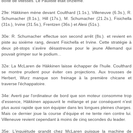
boîte de vitesses. Le Pauliste était onzième.
29e: Häkkinen mène devant Coulthard (1.1s.), Villeneuve (6.3s.), R.
Schumacher (8.1s.), Hill (17s.), M. Schumacher (21.2s.), Fisichella
(31s.), Irvine (31.5s.), Frentzen (36s.) et Alesi (51s.).
30e: R. Schumacher effectue son second arrêt (8s.). et revient en
piste au sixième rang, devant Fisichella et Irvine. Cette stratégie à
deux pit-stops s'avère désastreuse pour le jeune Allemand qui
pouvait grimper sur le podium...
32e: La McLaren de Häkkinen laisse échapper de l'huile. Coulthard
se montre prudent pour éviter ces projections. Aux trousses de
Herbert, Wurz manque son freinage à la première chicane et
traverse l'échappatoire.
34e: Averti par l'ordinateur de bord que son moteur consomme trop
d'essence, Häkkinen appauvrit le mélange et par conséquent n'est
plus aussi rapide que son équipier dans les longues pleines charges.
Mais ce dernier joue la course d'équipe et ne tente rien contre lui.
Villeneuve revient cependant à moins de cinq secondes du leader.
35e: L'inquiétude grandit chez McLaren puisque la machine de