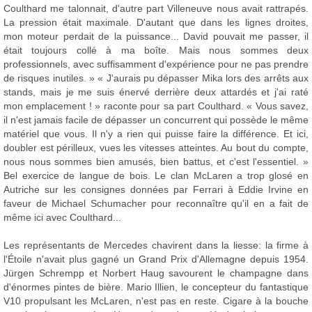
Coulthard me talonnait, d'autre part Villeneuve nous avait rattrapés.
La pression était maximale. D'autant que dans les lignes droites,
mon moteur perdait de la puissance... David pouvait me passer, il
était toujours collé à ma boîte. Mais nous sommes deux
professionnels, avec suffisamment d'expérience pour ne pas prendre
de risques inutiles. » « J'aurais pu dépasser Mika lors des arrêts aux
stands, mais je me suis énervé derrière deux attardés et j'ai raté
mon emplacement ! » raconte pour sa part Coulthard. « Vous savez,
il n'est jamais facile de dépasser un concurrent qui possède le même
matériel que vous. Il n'y a rien qui puisse faire la différence. Et ici,
doubler est périlleux, vues les vitesses atteintes. Au bout du compte,
nous nous sommes bien amusés, bien battus, et c'est l'essentiel. »
Bel exercice de langue de bois. Le clan McLaren a trop glosé en
Autriche sur les consignes données par Ferrari à Eddie Irvine en
faveur de Michael Schumacher pour reconnaître qu'il en a fait de
même ici avec Coulthard...
Les représentants de Mercedes chavirent dans la liesse: la firme à
l'Étoile n'avait plus gagné un Grand Prix d'Allemagne depuis 1954.
Jürgen Schrempp et Norbert Haug savourent le champagne dans
d'énormes pintes de bière. Mario Illien, le concepteur du fantastique
V10 propulsant les McLaren, n'est pas en reste. Cigare à la bouche