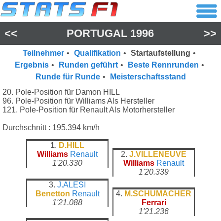
<<
PORTUGAL 1996
>>
Teilnehmer
•
Qualifikation
•
Startaufstellung
•
Ergebnis
•
Runden geführt
•
Beste Rennrunden
•
Runde für Runde
•
Meisterschaftsstand
20. Pole-Position für Damon HILL
96. Pole-Position für Williams Als Hersteller
121. Pole-Position für Renault Als Motorhersteller
Durchschnitt : 195.394 km/h
1
.
D.HILL
Williams
Renault
2.
J.VILLENEUVE
1'20.330
Williams
Renault
1'20.339
3.
J.ALESI
Benetton
Renault
4.
M.SCHUMACHER
1'21.088
Ferrari
1'21.236