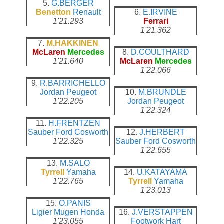
5.
G.BERGER
Benetton
Renault
6.
E.IRVINE
1'21.293
Ferrari
1'21.362
7.
M.HAKKINEN
McLaren
Mercedes
8.
D.COULTHARD
1'21.640
McLaren
Mercedes
1'22.066
9.
R.BARRICHELLO
Jordan
Peugeot
10.
M.BRUNDLE
1'22.205
Jordan
Peugeot
1'22.324
11.
H.FRENTZEN
Sauber
Ford Cosworth
12.
J.HERBERT
1'22.325
Sauber
Ford Cosworth
1'22.655
13.
M.SALO
Tyrrell
Yamaha
14.
U.KATAYAMA
1'22.765
Tyrrell
Yamaha
1'23.013
15.
O.PANIS
Ligier
Mugen Honda
16.
J.VERSTAPPEN
1'23.055
Footwork
Hart