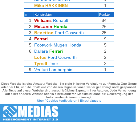
Mika HAKKINEN
1
n
Konstruktor
Punkte
1.
Williams
Renault
84
2.
McLaren
Honda
26
3.
Benetton
Ford Cosworth
25
4.
Ferrari
9
5.
Footwork
Mugen Honda
5
6.
Dallara
Ferrari
2
Lotus
Ford Cosworth
2
Tyrrell
Ilmor
2
9.
Venturi
Lamborghini
1
Diese Website ist eine Amateur-Website. Sie steht in keiner Verbindung zur Formula One Group
oder der FIA, und ihr Inhalt wird von diesen Organisationen weder genehmigt noch gesponsert.
Alle Texte auf dieser Website sind ausschließliches Eigentum ihrer Autoren. Jede Verwendung
auf einer anderen Website oder in einem anderen Medium ist ohne die Genehmigung der
betreffenden Autoren untersagt.
Über / Cookies konfigurieren
|
Einschaltquote