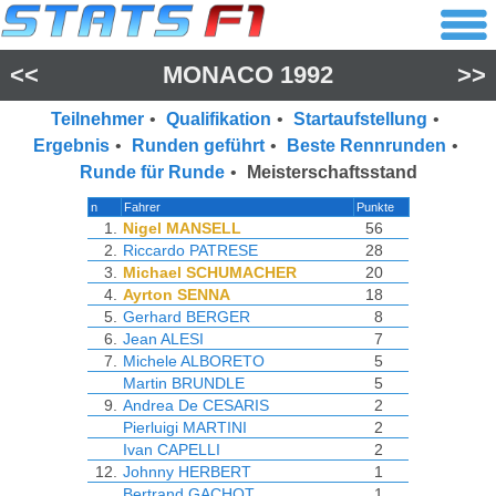
<<
MONACO 1992
>>
Teilnehmer
•
Qualifikation
•
Startaufstellung
•
Ergebnis
•
Runden geführt
•
Beste Rennrunden
•
Runde für Runde
•
Meisterschaftsstand
n
Fahrer
Punkte
1.
Nigel MANSELL
56
2.
Riccardo PATRESE
28
3.
Michael SCHUMACHER
20
4.
Ayrton SENNA
18
5.
Gerhard BERGER
8
6.
Jean ALESI
7
7.
Michele ALBORETO
5
Martin BRUNDLE
5
9.
Andrea De CESARIS
2
Pierluigi MARTINI
2
Ivan CAPELLI
2
12.
Johnny HERBERT
1
Bertrand GACHOT
1