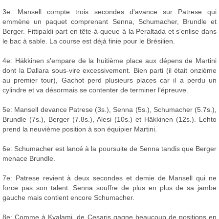
3e: Mansell compte trois secondes d'avance sur Patrese qui
emmène un paquet comprenant Senna, Schumacher, Brundle et
Berger. Fittipaldi part en tête-à-queue à la Peraltada et s'enlise dans
le bac à sable. La course est déjà finie pour le Brésilien.
4e: Häkkinen s'empare de la huitième place aux dépens de Martini
dont la Dallara sous-vire excessivement. Bien parti (il était onzième
au premier tour), Gachot perd plusieurs places car il a perdu un
cylindre et va désormais se contenter de terminer l'épreuve.
5e: Mansell devance Patrese (3s.), Senna (5s.), Schumacher (5.7s.),
Brundle (7s.), Berger (7.8s.), Alesi (10s.) et Häkkinen (12s.). Lehto
prend la neuvième position à son équipier Martini.
6e: Schumacher est lancé à la poursuite de Senna tandis que Berger
menace Brundle.
7e: Patrese revient à deux secondes et demie de Mansell qui ne
force pas son talent. Senna souffre de plus en plus de sa jambe
gauche mais contient encore Schumacher.
8e: Comme à Kyalami, de Cesaris gagne beaucoup de positions en