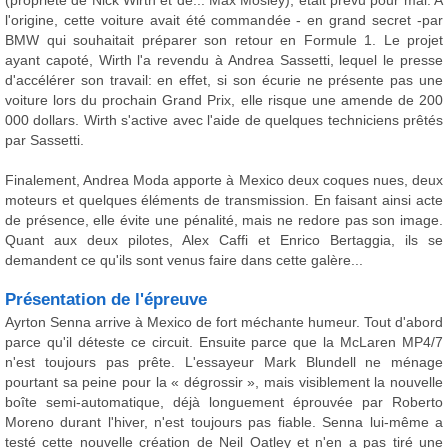
(propriété de Nick Wirth et de... Max Mosley), était prévu pour mai. A
l'origine, cette voiture avait été commandée - en grand secret -par
BMW qui souhaitait préparer son retour en Formule 1. Le projet
ayant capoté, Wirth l'a revendu à Andrea Sassetti, lequel le presse
d'accélérer son travail: en effet, si son écurie ne présente pas une
voiture lors du prochain Grand Prix, elle risque une amende de 200
000 dollars. Wirth s'active avec l'aide de quelques techniciens prêtés
par Sassetti.
Finalement, Andrea Moda apporte à Mexico deux coques nues, deux
moteurs et quelques éléments de transmission. En faisant ainsi acte
de présence, elle évite une pénalité, mais ne redore pas son image.
Quant aux deux pilotes, Alex Caffi et Enrico Bertaggia, ils se
demandent ce qu'ils sont venus faire dans cette galère...
Présentation de l'épreuve
Ayrton Senna arrive à Mexico de fort méchante humeur. Tout d'abord
parce qu'il déteste ce circuit. Ensuite parce que la McLaren MP4/7
n'est toujours pas prête. L'essayeur Mark Blundell ne ménage
pourtant sa peine pour la « dégrossir », mais visiblement la nouvelle
boîte semi-automatique, déjà longuement éprouvée par Roberto
Moreno durant l'hiver, n'est toujours pas fiable. Senna lui-même a
testé cette nouvelle création de Neil Oatley et n'en a pas tiré une