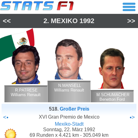
<<
2.
MEXIKO
1992
>>
N.MANSELL
R.PATRESE
Williams Renault
Williams Renault
M.SCHUMACHER
Benetton Ford
Cosworth
518.
Großer Preis
<•
XVI Gran Premio de Mexico
•>
Mexiko-Stadt
Sonntag, 22. März 1992
69 Runden x 4.421 km - 305.049 km