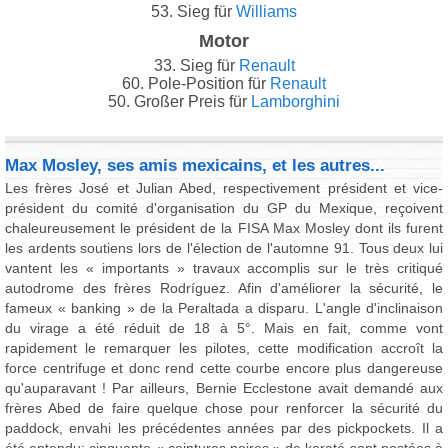
53. Sieg für
Williams
Motor
33. Sieg für
Renault
60. Pole-Position für
Renault
50. Großer Preis für
Lamborghini
Max Mosley, ses amis mexicains, et les autres...
Les frères José et Julian Abed, respectivement président et vice-
président du comité d'organisation du GP du Mexique, reçoivent
chaleureusement le président de la FISA Max Mosley dont ils furent
les ardents soutiens lors de l'élection de l'automne 91. Tous deux lui
vantent les « importants » travaux accomplis sur le très critiqué
autodrome des frères Rodríguez. Afin d'améliorer la sécurité, le
fameux « banking » de la Peraltada a disparu. L'angle d'inclinaison
du virage a été réduit de 18 à 5°. Mais en fait, comme vont
rapidement le remarquer les pilotes, cette modification accroît la
force centrifuge et donc rend cette courbe encore plus dangereuse
qu'auparavant ! Par ailleurs, Bernie Ecclestone avait demandé aux
frères Abed de faire quelque chose pour renforcer la sécurité du
paddock, envahi les précédentes années par des pickpockets. Il a