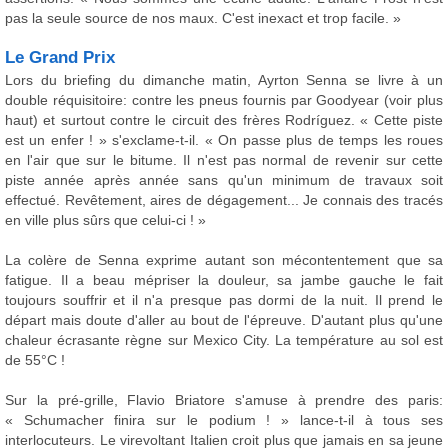
pas la seule source de nos maux. C'est inexact et trop facile. »
Le Grand Prix
Lors du briefing du dimanche matin, Ayrton Senna se livre à un
double réquisitoire: contre les pneus fournis par Goodyear (voir plus
haut) et surtout contre le circuit des frères Rodríguez. « Cette piste
est un enfer ! » s'exclame-t-il. « On passe plus de temps les roues
en l'air que sur le bitume. Il n'est pas normal de revenir sur cette
piste année après année sans qu'un minimum de travaux soit
effectué. Revêtement, aires de dégagement... Je connais des tracés
en ville plus sûrs que celui-ci ! »
La colère de Senna exprime autant son mécontentement que sa
fatigue. Il a beau mépriser la douleur, sa jambe gauche le fait
toujours souffrir et il n'a presque pas dormi de la nuit. Il prend le
départ mais doute d'aller au bout de l'épreuve. D'autant plus qu'une
chaleur écrasante règne sur Mexico City. La température au sol est
de 55°C !
Sur la pré-grille, Flavio Briatore s'amuse à prendre des paris:
« Schumacher finira sur le podium ! » lance-t-il à tous ses
interlocuteurs. Le virevoltant Italien croit plus que jamais en sa jeune