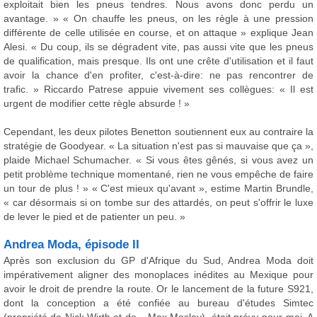
exploitait bien les pneus tendres. Nous avons donc perdu un
avantage. » « On chauffe les pneus, on les règle à une pression
différente de celle utilisée en course, et on attaque » explique Jean
Alesi. « Du coup, ils se dégradent vite, pas aussi vite que les pneus
de qualification, mais presque. Ils ont une crête d'utilisation et il faut
avoir la chance d'en profiter, c'est-à-dire: ne pas rencontrer de
trafic. » Riccardo Patrese appuie vivement ses collègues: « Il est
urgent de modifier cette règle absurde ! »
Cependant, les deux pilotes Benetton soutiennent eux au contraire la
stratégie de Goodyear. « La situation n'est pas si mauvaise que ça »,
plaide Michael Schumacher. « Si vous êtes gênés, si vous avez un
petit problème technique momentané, rien ne vous empêche de faire
un tour de plus ! » « C'est mieux qu'avant », estime Martin Brundle,
« car désormais si on tombe sur des attardés, on peut s'offrir le luxe
de lever le pied et de patienter un peu. »
Andrea Moda, épisode II
Après son exclusion du GP d'Afrique du Sud, Andrea Moda doit
impérativement aligner des monoplaces inédites au Mexique pour
avoir le droit de prendre la route. Or le lancement de la future S921,
dont la conception a été confiée au bureau d'études Simtec