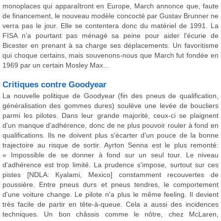
monoplaces qui apparaîtront en Europe, March annonce que, faute
de financement, le nouveau modèle concocté par Gustav Brunner ne
verra pas le jour. Elle se contentera donc du matériel de 1991. La
FISA n'a pourtant pas ménagé sa peine pour aider l'écurie de
Bicester en prenant à sa charge ses déplacements. Un favoritisme
qui choque certains, mais souvenons-nous que March fut fondée en
1969 par un certain Mosley Max...
Critiques contre Goodyear
La nouvelle politique de Goodyear (fin des pneus de qualification,
généralisation des gommes dures) soulève une levée de boucliers
parmi les pilotes. Dans leur grande majorité, ceux-ci se plaignent
d'un manque d'adhérence, donc de ne plus pouvoir rouler à fond en
qualifications. Ils ne doivent plus s'écarter d'un pouce de la bonne
trajectoire au risque de sortir. Ayrton Senna est le plus remonté:
« Impossible de se donner à fond sur un seul tour. Le niveau
d'adhérence est trop limité. La prudence s'impose, surtout sur ces
pistes [NDLA: Kyalami, Mexico] constamment recouvertes de
poussière. Entre pneus durs et pneus tendres, le comportement
d'une voiture change. Le pilote n'a plus le même feeling. Il devient
très facile de partir en tête-à-queue. Cela a aussi des incidences
techniques. Un bon châssis comme le nôtre, chez McLaren,