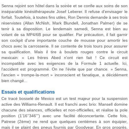
Senna rejoint son hôtel dans la soirée et se confie aux soins de son
inséparable kinésithérapeute Josef Leberer. Il refuse d'envisager le
forfait. Toutefois, à toutes fins utiles, Ron Dennis demande à ses trois
réservistes (Allan McNish, Mark Blundell, Jonathan Palmer) de se
tenir à sa disposition. Le lendemain samedi, Senna est bien au
volant de sa MP4/6B pour se qualifier. Par précaution, il fait garnir
son cockpit d'une importante couche de mousse pour amortir les
chocs avec la carrosserie. Il se contente de trois tours pour assurer
sa qualification. Mais il tire à boulets rouges contre le circuit
mexicain: « Les frères Abed n'ont rien fait ! Ce circuit est
incompatible avec les exigences de la Formule 1 actuelle. Ici,
l'accident est programmé. On ne l'évite que par chance. » Senna,
l'ancien « trompe-la-mort » inconscient et fanatique, a décidément
bien changé...
Essais et qualifications
Ce tracé bosselé de Mexico est un test majeur pour la suspension
active des Williams-Renault. Il est franchi avec brio: Mansell domine
chacune des séances, officielles et non-officielles, et réalise la pole
position (1'16''346''') avec une facilité déconcertante. Cette fois,
Patrese (2ème) ne rend que quelques centièmes à son équipier,
mais il se plaint des pneus fournis par Goodyear. En gros progrès,