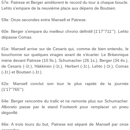
57e: Patrese et Berger améliorent le record du tour à chaque boucle.
Lehto s'empare de la neuvième place aux dépens de Boutsen.
59e: Onze secondes entre Mansell et Patrese.
60e: Berger s'empare du meilleur chrono définitif (1'17''711'''). Lehto
dépasse Comas.
61e: Mansell arrive sur de Cesaris qui, comme de bien entendu, le
bouchonne sur quelques virages avant de s'écarter. Le Britannique
mène devant Patrese (10.9s.), Schumacher (26.1s.), Berger (34.4s.),
de Cesaris (-1t.), Häkkinen (-1t.), Herbert (-1t.), Lehto (-1t.), Comas
(-1t.) et Boutsen (-1t.).
62e: Mansell conclut son tour le plus rapide de la journée
(1'17''765''').
64e: Berger rencontre du trafic et ne remonte plus sur Schumacher.
Alboreto passe par le stand Footwork pour remplacer un pneu
dégonflé.
66e: A trois tours du but, Patrese est séparé de Mansell par onze