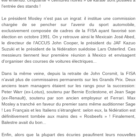
été entendu: cinquante « ceintures noires » de karaté sont postées à
l'entrée des stands !
Le président Mosley n'est pas un ingrat: il institue une commission
chargée de se pencher sur l'avenir du sport automobile,
exclusivement composée de cadres de la FISA ayant favorisé son
élection en octobre 1991. On y retrouve ainsi le Mexicain José Abed,
le directeur de l'ACCUS John Cooper, le président du JAF Kazuo
Suzuki et le président de la fédération suédoise Lars Osterlind. Ces
messieurs tiennent leur première réunion à Mexico et envisagent
d'organiser des courses de voitures électriques...
Dans la même veine, depuis la retraite de John Corsmit, la FISA
n'avait plus de commissaires permanents sur les Grands Prix. Deux
anciens team managers étaient sur les rangs pour la succession:
Peter Warr (ex-Lotus), soutenu par Bernie Ecclestone, et Jean Sage
(ex-Renault), soutenu par son ancien employeur et Ferrari. Max
Mosley a tranché en faveur du premier sans même auditionner Sage
! Les Français et les Italiens s'étranglent: selon eux, la fédération est
définitivement tombée aux mains des « Rosbeefs » ! Finalement,
Balestre avait du bon...
Enfin, alors que la plupart des écuries peaufinent leurs nouvelles