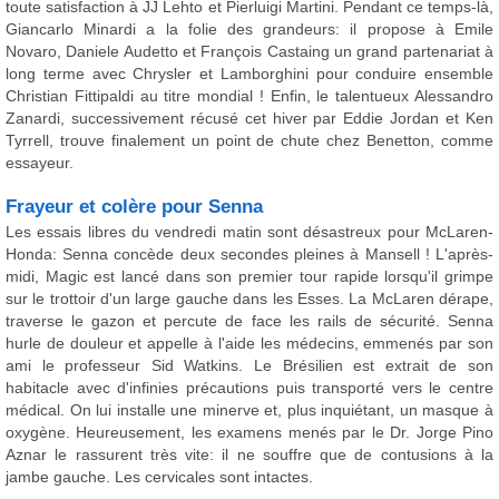
toute satisfaction à JJ Lehto et Pierluigi Martini. Pendant ce temps-là,
Giancarlo Minardi a la folie des grandeurs: il propose à Emile
Novaro, Daniele Audetto et François Castaing un grand partenariat à
long terme avec Chrysler et Lamborghini pour conduire ensemble
Christian Fittipaldi au titre mondial ! Enfin, le talentueux Alessandro
Zanardi, successivement récusé cet hiver par Eddie Jordan et Ken
Tyrrell, trouve finalement un point de chute chez Benetton, comme
essayeur.
Frayeur et colère pour Senna
Les essais libres du vendredi matin sont désastreux pour McLaren-
Honda: Senna concède deux secondes pleines à Mansell ! L'après-
midi, Magic est lancé dans son premier tour rapide lorsqu'il grimpe
sur le trottoir d'un large gauche dans les Esses. La McLaren dérape,
traverse le gazon et percute de face les rails de sécurité. Senna
hurle de douleur et appelle à l'aide les médecins, emmenés par son
ami le professeur Sid Watkins. Le Brésilien est extrait de son
habitacle avec d'infinies précautions puis transporté vers le centre
médical. On lui installe une minerve et, plus inquiétant, un masque à
oxygène. Heureusement, les examens menés par le Dr. Jorge Pino
Aznar le rassurent très vite: il ne souffre que de contusions à la
jambe gauche. Les cervicales sont intactes.