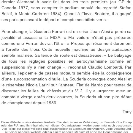
dernier Allemand à avoir fini dans les trois premiers (au GP du
Canada 1977, sans compter le podium annulé du regretté Stefan
Bellof, à Monte-Carlo en 1984). Quant à Flavio Briatore, il a gagné
ses paris pris avant le départ et compte ses billets verts...
Pour changer, la Scuderia Ferrari est en crise. Jean Alesi a perdu sa
jovialité et assassine la F92A: « Ma voiture n'était pas préparée
comme une Ferrari devrait l'être ! » Propos qui résonnent durement
à l'oreille des tifosi. Cette nouvelle machine au design audacieux
semble mal née. Sa tenue de route est désastreuse. « Le balayage
de tous les réglages possibles en aérodynamisme comme en
suspensions n'y a rien changé », reconnaît Claudio Lombardi. Par
ailleurs, l'épidémie de casses moteurs semble être la conséquence
d'une surconsommation d'huile. La Scuderia convoque donc Alesi et
le réserviste Nicola Larini sur l'anneau Fiat de Nardo pour tenter de
discerner les failles du châssis et du V12. Il y a urgence: avec un
compteur vierge après deux courses, la Scuderia vit son pire début
de championnat depuis 1986.
Tony
Diese Website ist eine Amateur-Website. Sie steht in keiner Verbindung zur Formula One Group
oder der FIA, und ihr Inhalt wird von diesen Organisationen weder genehmigt noch gesponsert.
Alle Texte auf dieser Website sind ausschließliches Eigentum ihrer Autoren. Jede Verwendung
auf einer anderen Website oder in einem anderen Medium ist ohne die Genehmigung der