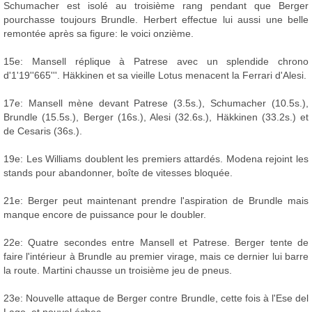
Schumacher est isolé au troisième rang pendant que Berger
pourchasse toujours Brundle. Herbert effectue lui aussi une belle
remontée après sa figure: le voici onzième.
15e: Mansell réplique à Patrese avec un splendide chrono
d'1'19''665'''. Häkkinen et sa vieille Lotus menacent la Ferrari d'Alesi.
17e: Mansell mène devant Patrese (3.5s.), Schumacher (10.5s.),
Brundle (15.5s.), Berger (16s.), Alesi (32.6s.), Häkkinen (33.2s.) et
de Cesaris (36s.).
19e: Les Williams doublent les premiers attardés. Modena rejoint les
stands pour abandonner, boîte de vitesses bloquée.
21e: Berger peut maintenant prendre l'aspiration de Brundle mais
manque encore de puissance pour le doubler.
22e: Quatre secondes entre Mansell et Patrese. Berger tente de
faire l'intérieur à Brundle au premier virage, mais ce dernier lui barre
la route. Martini chausse un troisième jeu de pneus.
23e: Nouvelle attaque de Berger contre Brundle, cette fois à l'Ese del