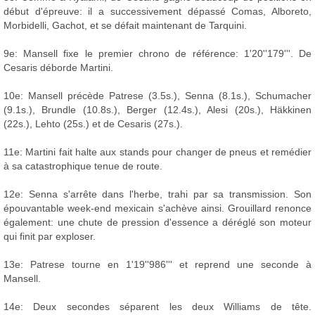
début d'épreuve: il a successivement dépassé Comas, Alboreto,
Morbidelli, Gachot, et se défait maintenant de Tarquini.
9e: Mansell fixe le premier chrono de référence: 1'20''179'''. De
Cesaris déborde Martini.
10e: Mansell précède Patrese (3.5s.), Senna (8.1s.), Schumacher
(9.1s.), Brundle (10.8s.), Berger (12.4s.), Alesi (20s.), Häkkinen
(22s.), Lehto (25s.) et de Cesaris (27s.).
11e: Martini fait halte aux stands pour changer de pneus et remédier
à sa catastrophique tenue de route.
12e: Senna s'arrête dans l'herbe, trahi par sa transmission. Son
épouvantable week-end mexicain s'achève ainsi. Grouillard renonce
également: une chute de pression d'essence a déréglé son moteur
qui finit par exploser.
13e: Patrese tourne en 1'19''986''' et reprend une seconde à
Mansell.
14e: Deux secondes séparent les deux Williams de tête.