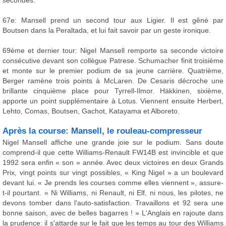
secondes.
67e: Mansell prend un second tour aux Ligier. Il est gêné par
Boutsen dans la Peraltada, et lui fait savoir par un geste ironique.
69ème et dernier tour: Nigel Mansell remporte sa seconde victoire
consécutive devant son collègue Patrese. Schumacher finit troisième
et monte sur le premier podium de sa jeune carrière. Quatrième,
Berger ramène trois points à McLaren. De Cesaris décroche une
brillante cinquième place pour Tyrrell-Ilmor. Häkkinen, sixième,
apporte un point supplémentaire à Lotus. Viennent ensuite Herbert,
Lehto, Comas, Boutsen, Gachot, Katayama et Alboreto.
Après la course: Mansell, le rouleau-compresseur
Nigel Mansell affiche une grande joie sur le podium. Sans doute
comprend-il que cette Williams-Renault FW14B est invincible et que
1992 sera enfin « son » année. Avec deux victoires en deux Grands
Prix, vingt points sur vingt possibles, « King Nigel » a un boulevard
devant lui. « Je prends les courses comme elles viennent », assure-
t-il pourtant. « Ni Williams, ni Renault, ni Elf, ni nous, les pilotes, ne
devons tomber dans l'auto-satisfaction. Travaillons et 92 sera une
bonne saison, avec de belles bagarres ! » L'Anglais en rajoute dans
la prudence: il s'attarde sur le fait que les temps au tour des Williams