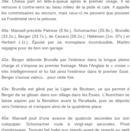
39e: Chiesa part en tête-à-queue après le premier virage. Il se
retrouve à contre-sens au beau milieu de la piste et cale. Il appelle
les commissaires au secours, mais ceux-ci ne peuvent que pousser
sa Fondmetal vers la pelouse.
40e: Mansell précède Patrese (8.9s.), Schumacher (25.8s.), Brundle
(33.2s.), Berger (33.7s.), de Cesaris (59.2s.), Häkkinen (1m. 07s.) et
Herbert (-1t.). Épuisé par sa monoplace inconduisible, Martini
regagne pour de bon son garage.
42e: Berger déborde Brundle par l'intérieur dans la longue pleine
charge et s'impose au premier freinage. Mais l'Anglais le « croise »
très intelligemment et lui fait ainsi l'extérieur dans le premier Esse.
Berger s'avoue vaincu... pour cette fois.
43e: Brundle est gêné par la Ligier de Boutsen, ce qui permet à
Berger de se glisser dans son sillage dans les Esses. L'Autrichien se
laisse aspirer par la Benetton avant la Peraltada, puis se déporte
vers l'intérieur et s'empare ainsi de la quatrième place.
45e: Mansell jouit d'une avance de quatorze secondes sur son
coéquipier. Schumacher roule à vingt-sept secondes. Privé
d'embrayage, Tarquini fait halte aux stands avant de repartir au petit