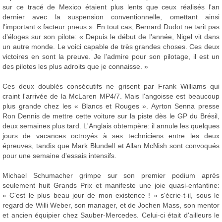
sur ce tracé de Mexico étaient plus lents que ceux réalisés l'an
dernier avec la suspension conventionnelle, omettant ainsi
l'important « facteur pneus ». En tout cas, Bernard Dudot ne tarit pas
d'éloges sur son pilote: « Depuis le début de l'année, Nigel vit dans
un autre monde. Le voici capable de très grandes choses. Ces deux
victoires en sont la preuve. Je l'admire pour son pilotage, il est un
des pilotes les plus adroits que je connaisse. »
Ces deux doublés consécutifs ne grisent par Frank Williams qui
craint l'arrivée de la McLaren MP4/7. Mais l'angoisse est beaucoup
plus grande chez les « Blancs et Rouges ». Ayrton Senna presse
Ron Dennis de mettre cette voiture sur la piste dès le GP du Brésil,
deux semaines plus tard. L'Anglais obtempère: il annule les quelques
jours de vacances octroyés à ses techniciens entre les deux
épreuves, tandis que Mark Blundell et Allan McNish sont convoqués
pour une semaine d'essais intensifs.
Michael Schumacher grimpe sur son premier podium après
seulement huit Grands Prix et manifeste une joie quasi-enfantine:
« C'est le plus beau jour de mon existence ! » s'écrie-t-il, sous le
regard de Willi Weber, son manager, et de Jochen Mass, son mentor
et ancien équipier chez Sauber-Mercedes. Celui-ci était d'ailleurs le