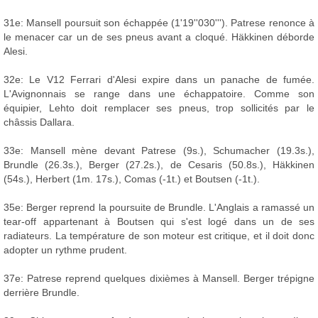
31e: Mansell poursuit son échappée (1'19''030'''). Patrese renonce à
le menacer car un de ses pneus avant a cloqué. Häkkinen déborde
Alesi.
32e: Le V12 Ferrari d'Alesi expire dans un panache de fumée.
L'Avignonnais se range dans une échappatoire. Comme son
équipier, Lehto doit remplacer ses pneus, trop sollicités par le
châssis Dallara.
33e: Mansell mène devant Patrese (9s.), Schumacher (19.3s.),
Brundle (26.3s.), Berger (27.2s.), de Cesaris (50.8s.), Häkkinen
(54s.), Herbert (1m. 17s.), Comas (-1t.) et Boutsen (-1t.).
35e: Berger reprend la poursuite de Brundle. L'Anglais a ramassé un
tear-off appartenant à Boutsen qui s'est logé dans un de ses
radiateurs. La température de son moteur est critique, et il doit donc
adopter un rythme prudent.
37e: Patrese reprend quelques dixièmes à Mansell. Berger trépigne
derrière Brundle.