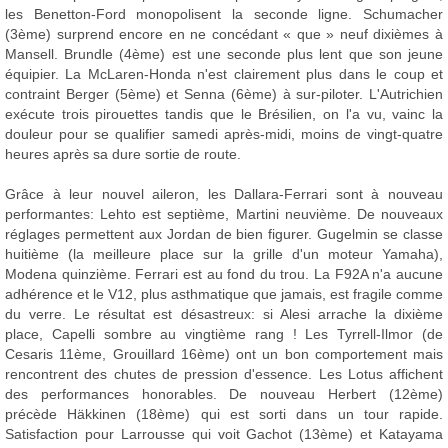
les Benetton-Ford monopolisent la seconde ligne. Schumacher
(3ème) surprend encore en ne concédant « que » neuf dixièmes à
Mansell. Brundle (4ème) est une seconde plus lent que son jeune
équipier. La McLaren-Honda n'est clairement plus dans le coup et
contraint Berger (5ème) et Senna (6ème) à sur-piloter. L'Autrichien
exécute trois pirouettes tandis que le Brésilien, on l'a vu, vainc la
douleur pour se qualifier samedi après-midi, moins de vingt-quatre
heures après sa dure sortie de route.
Grâce à leur nouvel aileron, les Dallara-Ferrari sont à nouveau
performantes: Lehto est septième, Martini neuvième. De nouveaux
réglages permettent aux Jordan de bien figurer. Gugelmin se classe
huitième (la meilleure place sur la grille d'un moteur Yamaha),
Modena quinzième. Ferrari est au fond du trou. La F92A n'a aucune
adhérence et le V12, plus asthmatique que jamais, est fragile comme
du verre. Le résultat est désastreux: si Alesi arrache la dixième
place, Capelli sombre au vingtième rang ! Les Tyrrell-Ilmor (de
Cesaris 11ème, Grouillard 16ème) ont un bon comportement mais
rencontrent des chutes de pression d'essence. Les Lotus affichent
des performances honorables. De nouveau Herbert (12ème)
précède Häkkinen (18ème) qui est sorti dans un tour rapide.
Satisfaction pour Larrousse qui voit Gachot (13ème) et Katayama