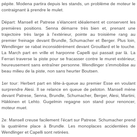
pépite. Modena partira depuis les stands, un problème de moteur le
contraignant à prendre le mulet.
Départ: Mansell et Patrese s'élancent idéalement et conservent les
premières positions. Senna démarre très bien et, prenant une
trajectoire très large à l'extérieur, pointe au troisième rang au
premier freinage devant Brundle, Schumacher et Berger. Plus loin,
Wendlinger se rabat inconsidérément devant Grouillard et le touche.
La March part en vrille et harponne Capelli qui passait par là. La
Ferrari traverse la piste pour se fracasser contre le muret extérieur,
heureusement sans entraîner personne. Wendlinger s'immobilise au
beau milieu de la piste, non sans heurter Boutsen.
1er tour: Herbert part en tête-à-queue au premier Esse en voulant
surprendre Alesi. Il se relance en queue de peloton. Mansell mène
devant Patrese, Senna, Brundle, Schumacher, Berger, Alesi, Martini,
Häkkinen et Lehto. Gugelmin regagne son stand pour renoncer,
moteur muet.
2e: Mansell creuse facilement l'écart sur Patrese. Schumacher prend
la quatrième place à Brundle. Les monoplaces accidentées de
Wendlinger et Capelli sont retirées.