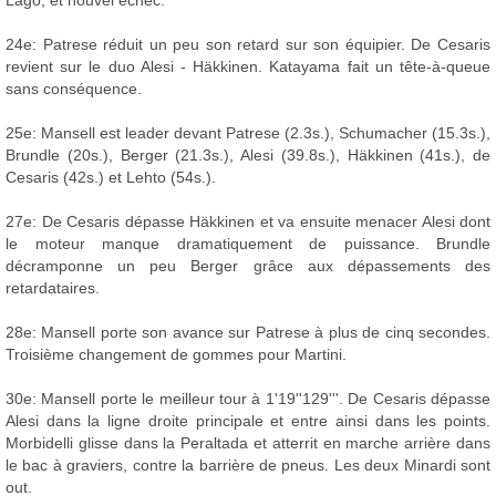
Lago, et nouvel échec.
24e: Patrese réduit un peu son retard sur son équipier. De Cesaris
revient sur le duo Alesi - Häkkinen. Katayama fait un tête-à-queue
sans conséquence.
25e: Mansell est leader devant Patrese (2.3s.), Schumacher (15.3s.),
Brundle (20s.), Berger (21.3s.), Alesi (39.8s.), Häkkinen (41s.), de
Cesaris (42s.) et Lehto (54s.).
27e: De Cesaris dépasse Häkkinen et va ensuite menacer Alesi dont
le moteur manque dramatiquement de puissance. Brundle
décramponne un peu Berger grâce aux dépassements des
retardataires.
28e: Mansell porte son avance sur Patrese à plus de cinq secondes.
Troisième changement de gommes pour Martini.
30e: Mansell porte le meilleur tour à 1'19''129'''. De Cesaris dépasse
Alesi dans la ligne droite principale et entre ainsi dans les points.
Morbidelli glisse dans la Peraltada et atterrit en marche arrière dans
le bac à graviers, contre la barrière de pneus. Les deux Minardi sont
out.