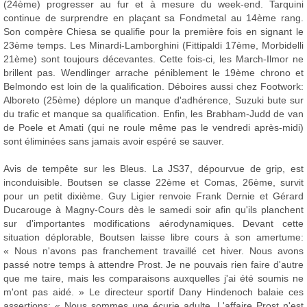
(24ème) progresser au fur et à mesure du week-end. Tarquini
continue de surprendre en plaçant sa Fondmetal au 14ème rang.
Son compère Chiesa se qualifie pour la première fois en signant le
23ème temps. Les Minardi-Lamborghini (Fittipaldi 17ème, Morbidelli
21ème) sont toujours décevantes. Cette fois-ci, les March-Ilmor ne
brillent pas. Wendlinger arrache péniblement le 19ème chrono et
Belmondo est loin de la qualification. Déboires aussi chez Footwork:
Alboreto (25ème) déplore un manque d'adhérence, Suzuki bute sur
du trafic et manque sa qualification. Enfin, les Brabham-Judd de van
de Poele et Amati (qui ne roule même pas le vendredi après-midi)
sont éliminées sans jamais avoir espéré se sauver.
Avis de tempête sur les Bleus. La JS37, dépourvue de grip, est
inconduisible. Boutsen se classe 22ème et Comas, 26ème, survit
pour un petit dixième. Guy Ligier renvoie Frank Dernie et Gérard
Ducarouge à Magny-Cours dès le samedi soir afin qu'ils planchent
sur d'importantes modifications aérodynamiques. Devant cette
situation déplorable, Boutsen laisse libre cours à son amertume:
« Nous n'avons pas franchement travaillé cet hiver. Nous avons
passé notre temps à attendre Prost. Je ne pouvais rien faire d'autre
que me taire, mais les comparaisons auxquelles j'ai été soumis ne
m'ont pas aidé. » Le directeur sportif Dany Hindenoch balaie ces
assertions: « Nous sommes une écurie adulte. L'affaire Prost n'est