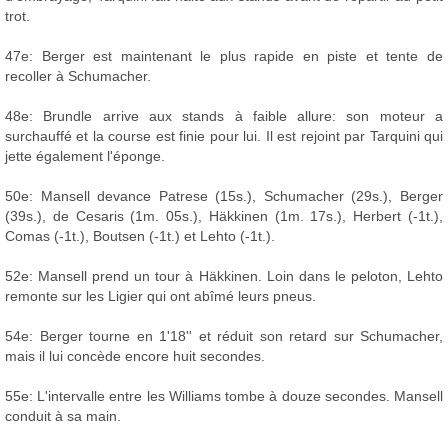
trot.
47e: Berger est maintenant le plus rapide en piste et tente de
recoller à Schumacher.
48e: Brundle arrive aux stands à faible allure: son moteur a
surchauffé et la course est finie pour lui. Il est rejoint par Tarquini qui
jette également l'éponge.
50e: Mansell devance Patrese (15s.), Schumacher (29s.), Berger
(39s.), de Cesaris (1m. 05s.), Häkkinen (1m. 17s.), Herbert (-1t.),
Comas (-1t.), Boutsen (-1t.) et Lehto (-1t.).
52e: Mansell prend un tour à Häkkinen. Loin dans le peloton, Lehto
remonte sur les Ligier qui ont abîmé leurs pneus.
54e: Berger tourne en 1'18'' et réduit son retard sur Schumacher,
mais il lui concède encore huit secondes.
55e: L'intervalle entre les Williams tombe à douze secondes. Mansell
conduit à sa main.