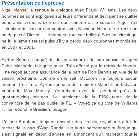
Présentation de l'épreuve
Nigel Mansell a renoué le dialogue avec Frank Williams. Les deux
hommes se sont expliqués sur leurs différends et devraient se quitter
bons amis. A moins bien sûr que, comme on le susurre, Nigel n'ait
l'intention de casser son contrat avec Newman-Haas et ne reste un
an de plus à Didcot... Il entend en tout cas briller à Suzuka, circuit qui
ne lui a jamais réussi puisqu'il y a perdu deux couronnes mondiales,
en 1987 et 1991.
Ayrton Senna, flanqué de Julian Jakobi et de son cousin et agent
Fabio Machado, fait grise mine. Très affecté par le retrait de Honda,
il ne reçoit aucune assurance de la part de Ron Dennis en vue de la
saison prochaine. Comme on le sait, McLaren n'a toujours aucun
moteur. Très irrité, Ayrton menace de rejoindre Mansell en IndyCar.
Vendredi, Max Mosley s'entretient avec lui pendant près de
quarante-cinq minutes. Le président de la FISA tente de le
convaincre de ne pas quitter la F1. « Voyez ça du côté de Williams
! » lui répond le Brésilien, bougon.
L'écurie Brabham, toujours absente des circuits, reçoit une offre de
rachat de la part d'Alan Randall, un autre personnage sulfureux qui
s'est signalé en début d'année en annonçant qu'il rachetait tout le