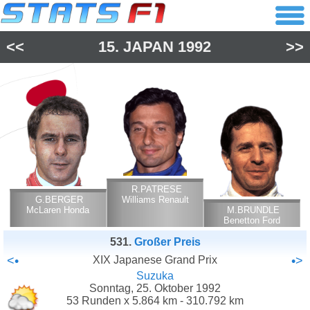
<<
15.
JAPAN
1992
>>
R.PATRESE
G.BERGER
Williams Renault
McLaren Honda
M.BRUNDLE
Benetton Ford
Cosworth
531.
Großer Preis
<•
XIX Japanese Grand Prix
•>
Suzuka
Sonntag, 25. Oktober 1992
53 Runden x 5.864 km - 310.792 km