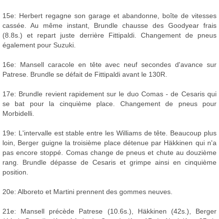
15e: Herbert regagne son garage et abandonne, boîte de vitesses
cassée. Au même instant, Brundle chausse des Goodyear frais
(8.8s.) et repart juste derrière Fittipaldi. Changement de pneus
également pour Suzuki.
16e: Mansell caracole en tête avec neuf secondes d'avance sur
Patrese. Brundle se défait de Fittipaldi avant le 130R.
17e: Brundle revient rapidement sur le duo Comas - de Cesaris qui
se bat pour la cinquième place. Changement de pneus pour
Morbidelli.
19e: L'intervalle est stable entre les Williams de tête. Beaucoup plus
loin, Berger guigne la troisième place détenue par Häkkinen qui n'a
pas encore stoppé. Comas change de pneus et chute au douzième
rang. Brundle dépasse de Cesaris et grimpe ainsi en cinquième
position.
20e: Alboreto et Martini prennent des gommes neuves.
21e: Mansell précède Patrese (10.6s.), Häkkinen (42s.), Berger