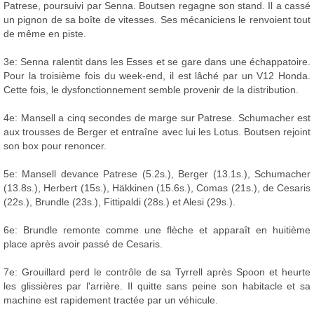
Patrese, poursuivi par Senna. Boutsen regagne son stand. Il a cassé
un pignon de sa boîte de vitesses. Ses mécaniciens le renvoient tout
de même en piste.
3e: Senna ralentit dans les Esses et se gare dans une échappatoire.
Pour la troisième fois du week-end, il est lâché par un V12 Honda.
Cette fois, le dysfonctionnement semble provenir de la distribution.
4e: Mansell a cinq secondes de marge sur Patrese. Schumacher est
aux trousses de Berger et entraîne avec lui les Lotus. Boutsen rejoint
son box pour renoncer.
5e: Mansell devance Patrese (5.2s.), Berger (13.1s.), Schumacher
(13.8s.), Herbert (15s.), Häkkinen (15.6s.), Comas (21s.), de Cesaris
(22s.), Brundle (23s.), Fittipaldi (28s.) et Alesi (29s.).
6e: Brundle remonte comme une flèche et apparaît en huitième
place après avoir passé de Cesaris.
7e: Grouillard perd le contrôle de sa Tyrrell après Spoon et heurte
les glissières par l'arrière. Il quitte sans peine son habitacle et sa
machine est rapidement tractée par un véhicule.