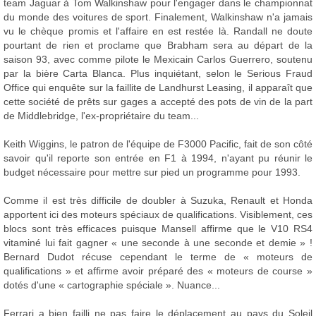
team Jaguar à Tom Walkinshaw pour l'engager dans le championnat
du monde des voitures de sport. Finalement, Walkinshaw n'a jamais
vu le chèque promis et l'affaire en est restée là. Randall ne doute
pourtant de rien et proclame que Brabham sera au départ de la
saison 93, avec comme pilote le Mexicain Carlos Guerrero, soutenu
par la bière Carta Blanca. Plus inquiétant, selon le Serious Fraud
Office qui enquête sur la faillite de Landhurst Leasing, il apparaît que
cette société de prêts sur gages a accepté des pots de vin de la part
de Middlebridge, l'ex-propriétaire du team...
Keith Wiggins, le patron de l'équipe de F3000 Pacific, fait de son côté
savoir qu'il reporte son entrée en F1 à 1994, n'ayant pu réunir le
budget nécessaire pour mettre sur pied un programme pour 1993.
Comme il est très difficile de doubler à Suzuka, Renault et Honda
apportent ici des moteurs spéciaux de qualifications. Visiblement, ces
blocs sont très efficaces puisque Mansell affirme que le V10 RS4
vitaminé lui fait gagner « une seconde à une seconde et demie » !
Bernard Dudot récuse cependant le terme de « moteurs de
qualifications » et affirme avoir préparé des « moteurs de course »
dotés d'une « cartographie spéciale ». Nuance...
Ferrari a bien failli ne pas faire le déplacement au pays du Soleil