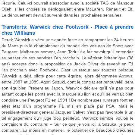
l'écurie. Celui-ci pourrait s'associer avec la société TAG de Mansour
Ojjeh, si les choses se débloquaient entre McLaren, Renault et Elf.
Le dénouement devrait survenir dans les prochaines semaines.
Transferts: Warwick chez Footwork - Place à prendre
chez Williams
Derek Warwick a vécu une année faste en remportant les 24 heures
du Mans puis le championnat du monde des voitures de Sport avec
Peugeot. Malheureusement, Jean Todt lui a fait savoir qu'il entendait
se passer de ses services l'an prochain. Le vétéran britannique (38
ans) accepte donc la proposition de Jackie Oliver de revenir en F1
l'an prochain avec Footwork. C'est un retour aux sources puisque
Warwick a déjà piloté pour cette équipe, alors dénommée Arrows,
entre 1987 et 1989. Aguri Suzuki, dont le contrat est renouvelé, sera
son équipier. Présent au Japon, Warwick déclare qu'il n'a pas pour
autant coupé les ponts avec la marque au lion et qu'il se verrait bien
conduire une Peugeot F1 en 1994 ! De nombreuses rumeurs font en
effet état d'un programme F1 mis en place par PSA. Mais le
président-directeur général Jacques Calvet n'est pas favorable à un
tel engagement qu'il juge trop périlleux. Warwick semble vouloir le
convaincre du contraire: « Sur ce que je vois ici, à Suzuka, je peux
comparer, au moins en matériel, le potentiel de beaucoup d'écuries