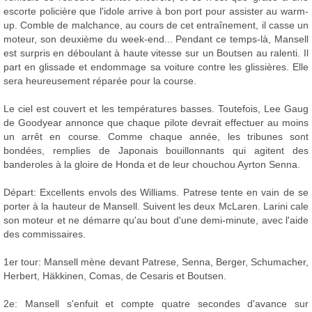
escorte policière que l'idole arrive à bon port pour assister au warm-
up. Comble de malchance, au cours de cet entraînement, il casse un
moteur, son deuxième du week-end... Pendant ce temps-là, Mansell
est surpris en déboulant à haute vitesse sur un Boutsen au ralenti. Il
part en glissade et endommage sa voiture contre les glissières. Elle
sera heureusement réparée pour la course.
Le ciel est couvert et les températures basses. Toutefois, Lee Gaug
de Goodyear annonce que chaque pilote devrait effectuer au moins
un arrêt en course. Comme chaque année, les tribunes sont
bondées, remplies de Japonais bouillonnants qui agitent des
banderoles à la gloire de Honda et de leur chouchou Ayrton Senna.
Départ: Excellents envols des Williams. Patrese tente en vain de se
porter à la hauteur de Mansell. Suivent les deux McLaren. Larini cale
son moteur et ne démarre qu'au bout d'une demi-minute, avec l'aide
des commissaires.
1er tour: Mansell mène devant Patrese, Senna, Berger, Schumacher,
Herbert, Häkkinen, Comas, de Cesaris et Boutsen.
2e: Mansell s'enfuit et compte quatre secondes d'avance sur