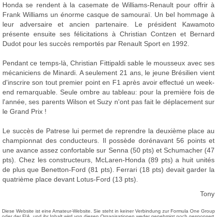
Honda se rendent à la casemate de Williams-Renault pour offrir à
Frank Williams un énorme casque de samouraï. Un bel hommage à
leur adversaire et ancien partenaire. Le président Kawamoto
présente ensuite ses félicitations à Christian Contzen et Bernard
Dudot pour les succès remportés par Renault Sport en 1992.
Pendant ce temps-là, Christian Fittipaldi sable le mousseux avec ses
mécaniciens de Minardi. A seulement 21 ans, le jeune Brésilien vient
d'inscrire son tout premier point en F1 après avoir effectué un week-
end remarquable. Seule ombre au tableau: pour la première fois de
l'année, ses parents Wilson et Suzy n'ont pas fait le déplacement sur
le Grand Prix !
Le succès de Patrese lui permet de reprendre la deuxième place au
championnat des conducteurs. Il possède dorénavant 56 points et
une avance assez confortable sur Senna (50 pts) et Schumacher (47
pts). Chez les constructeurs, McLaren-Honda (89 pts) a huit unités
de plus que Benetton-Ford (81 pts). Ferrari (18 pts) devait garder la
quatrième place devant Lotus-Ford (13 pts).
Tony
Diese Website ist eine Amateur-Website. Sie steht in keiner Verbindung zur Formula One Group
oder der FIA, und ihr Inhalt wird von diesen Organisationen weder genehmigt noch gesponsert.