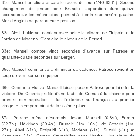
31e: Mansell améliore encore le record du tour (1'40''838'''). Second
changement de pneus pour Brundle. L'opération dure quinze
secondes car les mécaniciens peinent à fixer la roue arrière-gauche.
Mais l'Anglais ne perd aucune position.
32e: Alesi, huitième, contient avec peine la Minardi de Fittipaldi et la
Jordan de Modena. C'est dire le niveau de la Ferrari...
33e: Mansell compte vingt secondes d'avance sur Patrese et
quarante-quatre secondes sur Berger.
35e: Mansell commence à diminuer sa cadence. Patrese revient en
coup de vent sur son équipier.
36e: Comme à Monza, Mansell laisse passer Patrese pour lui offrir la
victoire. De Cesaris profite d'une faute de Comas à la chicane pour
prendre son aspiration. Il fait l'extérieur au Français au premier
virage, et s'empare ainsi de la sixième place.
37e: Patrese mène désormais devant Mansell (0.8s.), Berger
(22.7s.), Häkkinen (29.4s.), Brundle (1m. 16s.), de Cesaris (1m.
27s.), Alesi (-1t.), Fittipaldi (-1t.), Modena (-1t.), Suzuki (-1t.) et