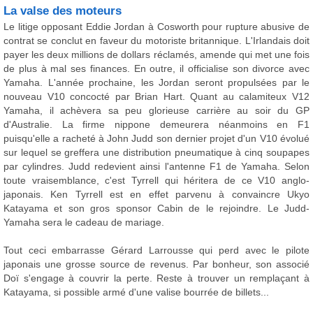
La valse des moteurs
Le litige opposant Eddie Jordan à Cosworth pour rupture abusive de
contrat se conclut en faveur du motoriste britannique. L'Irlandais doit
payer les deux millions de dollars réclamés, amende qui met une fois
de plus à mal ses finances. En outre, il officialise son divorce avec
Yamaha. L'année prochaine, les Jordan seront propulsées par le
nouveau V10 concocté par Brian Hart. Quant au calamiteux V12
Yamaha, il achèvera sa peu glorieuse carrière au soir du GP
d'Australie. La firme nippone demeurera néanmoins en F1
puisqu'elle a racheté à John Judd son dernier projet d'un V10 évolué
sur lequel se greffera une distribution pneumatique à cinq soupapes
par cylindres. Judd redevient ainsi l'antenne F1 de Yamaha. Selon
toute vraisemblance, c'est Tyrrell qui héritera de ce V10 anglo-
japonais. Ken Tyrrell est en effet parvenu à convaincre Ukyo
Katayama et son gros sponsor Cabin de le rejoindre. Le Judd-
Yamaha sera le cadeau de mariage.
Tout ceci embarrasse Gérard Larrousse qui perd avec le pilote
japonais une grosse source de revenus. Par bonheur, son associé
Doï s'engage à couvrir la perte. Reste à trouver un remplaçant à
Katayama, si possible armé d'une valise bourrée de billets...