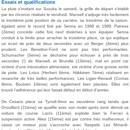
Essais et qualifications
La pluie s'invitant sur Suzuka le samedi, la grille de départ s'établit
par les chronos réalisés le vendredi. Mansell s'adjuge très facilement
la trentième pole position de sa carrière, sa treizième de la saison,
égalant ainsi le record fixé par Senna en 1988 et 1989. Patrese
(2ème) concède cette fois neuf dixièmes à son équipier. Senna
conduit à la limite pour arracher la troisième place, ce qui explique
un écart de près de deux secondes avec un Berger (4ème) plus
prudent. Les Benetton-Ford ne sont pas très performantes.
Schumacher (5ème) se déchaîne pour échouer à près de trois
secondes (!) de Mansell, et Brundle (13ème), mal en point car
victime d'une intoxication alimentaire, est victime d'une grosse sortie
de piste. Les Lotus (Herbert 6ème, Häkkinen 7ème) réalisent en
revanche de très belles performances. Les Ligier-Renault (Comas
8ème, Boutsen 10ème) sont également bien placées. Elles ont
trouvé l'adhérence qui leur faisait défaut en début d'année.
De Cesaris place sa Tyrrell-Ilmor au neuvième rang tandis que
Grouillard (21ème) se qualifie avec son mulet après avoir démoli sa
voiture de course. Larini (11ème) exploite bien la Ferrari à
suspension active. Alesi (15ème) est par contre très malheureux: il
casse un moteur puis s'accroche avec Naspetti. Les Minardi-