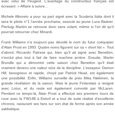
avec celui de Peugeot. L'avantage du constructeur français est
écrasant. » Affaire à suivre...
Michele Alboreto a pour sa part signé avec la Scuderia Italia dont il
sera le pilote n°1 l'année prochaine, associé au jeune Luca Badoer.
Pierluigi Martini se retrouve donc sans volant, même si l'on dit qu'il
pourrait retourner chez Minardi.
Frank Williams n'a toujours pas dévoilé le nom du futur coéquipier
d'Alain Prost en 1993. Quatre noms figurent sur sa « short list ». Tout
d'abord, Riccardo Patrese qui, bien qu'il ait signé avec Benetton,
n'exclut plus tout à fait de faire machine arrière. Ensuite, Martin
Brundle qui a démontré cette saison chez Benetton qu'il était
vraiment devenu une valeur sûre de la discipline. L'essayeur Damon
Hill, besogneux et rapide, choyé par Patrick Head, est également
une possibilité. Enfin, Williams surveille de près Mika Häkkinen, la
grande révélation de la saison. Mais le jeune Finlandais a resigné
avec Lotus, et du reste est également convoité par McLaren.
Pendant ce temps-là, Alain Prost a effectué ses premiers tours de
roue avec la FW14B à Estoril et a tout de suite réalisé d'excellents
chronos, rassurant ses fans sur son état de forme après son année
sabbatique.