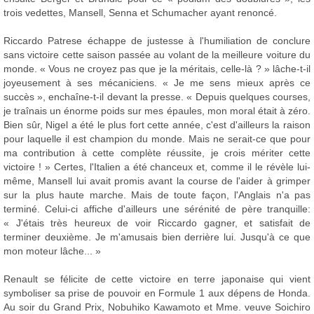
trois vedettes, Mansell, Senna et Schumacher ayant renoncé.
Riccardo Patrese échappe de justesse à l'humiliation de conclure
sans victoire cette saison passée au volant de la meilleure voiture du
monde. « Vous ne croyez pas que je la méritais, celle-là ? » lâche-t-il
joyeusement à ses mécaniciens. « Je me sens mieux après ce
succès », enchaîne-t-il devant la presse. « Depuis quelques courses,
je traînais un énorme poids sur mes épaules, mon moral était à zéro.
Bien sûr, Nigel a été le plus fort cette année, c'est d'ailleurs la raison
pour laquelle il est champion du monde. Mais ne serait-ce que pour
ma contribution à cette complète réussite, je crois mériter cette
victoire ! » Certes, l'Italien a été chanceux et, comme il le révèle lui-
même, Mansell lui avait promis avant la course de l'aider à grimper
sur la plus haute marche. Mais de toute façon, l'Anglais n'a pas
terminé. Celui-ci affiche d'ailleurs une sérénité de père tranquille:
« J'étais très heureux de voir Riccardo gagner, et satisfait de
terminer deuxième. Je m'amusais bien derrière lui. Jusqu'à ce que
mon moteur lâche... »
Renault se félicite de cette victoire en terre japonaise qui vient
symboliser sa prise de pouvoir en Formule 1 aux dépens de Honda.
Au soir du Grand Prix, Nobuhiko Kawamoto et Mme. veuve Soichiro