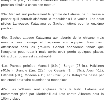
Katayama (-1t.). Comas s'immobilise dans l'herbe. Une chute de
pression d'huile a cassé son moteur.
39e: Mansell suit parfaitement le rythme de Patrese, ce qui laisse à
penser qu'il pourrait aisément le redoubler s'il le voulait. Les deux
pilotes Larrousse, Katayama et Gachot, luttent pour la onzième
position.
40e: Gachot attaque Katayama aux abords de la chicane mais
manque son freinage et harponne son équipier. Tous deux
atterrissent dans les graviers. Gachot abandonne tandis que
Katayama peut repartir mais après avoir perdu quelques places.
Gérard Larrousse est catastrophé.
41e: Patrese précède Mansell (0.9s.), Berger (27.4s.), Häkkinen
(40.5s.), Brundle (1m. 22s.), de Cesaris (1m. 39s.), Alesi (-1t.),
Fittipaldi (-1t.), Modena (-1t.) et Suzuki (-1t.). Katayama passe par
son stand pour faire examiner sa monoplace.
42e: Les Williams sont engluées dans le trafic. Patrese est
notamment gêné par Morbidelli qui lutte contre Alboreto pour la
18ème place.