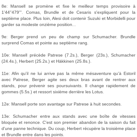
8e: Mansell se promène et fixe le meilleur temps provisoire à
1'44''479'''. Comas, Brundle et de Cesaris s'expliquent pour la
septième place. Plus loin, Alesi doit contenir Suzuki et Morbidelli pour
garder sa modeste onzième position...
9e: Berger prend un peu de champ sur Schumacher. Brundle
surprend Comas et pointe au septième rang.
10e: Mansell précède Patrese (7.2s.), Berger (23s.), Schumacher
(24.4s.), Herbert (25.2s.) et Häkkinen (25.8s.).
11e: Afin qu'il ne lui arrive pas la même mésaventure qu'à Estoril
avec Patrese, Berger agite ses deux bras avant de rentrer aux
stands, pour prévenir ses poursuivants. Il change rapidement de
gommes (5.5s.) et ressort sixième derrière les Lotus.
12e: Mansell porte son avantage sur Patrese à huit secondes.
13e: Schumacher entre aux stands avec une boîte de vitesses
bloquée et renonce. C'est son premier abandon de la saison du fait
d'une panne technique. Du coup, Herbert récupère la troisième place
et Brundle entre dans les points.