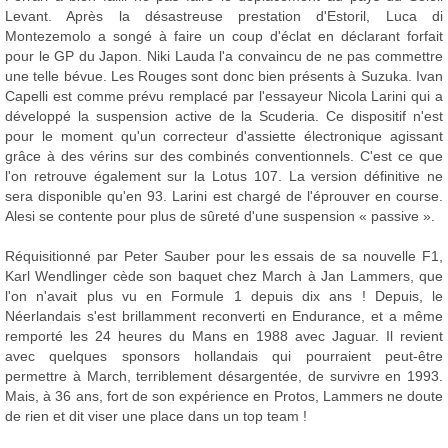
Levant. Après la désastreuse prestation d'Estoril, Luca di
Montezemolo a songé à faire un coup d'éclat en déclarant forfait
pour le GP du Japon. Niki Lauda l'a convaincu de ne pas commettre
une telle bévue. Les Rouges sont donc bien présents à Suzuka. Ivan
Capelli est comme prévu remplacé par l'essayeur Nicola Larini qui a
développé la suspension active de la Scuderia. Ce dispositif n'est
pour le moment qu'un correcteur d'assiette électronique agissant
grâce à des vérins sur des combinés conventionnels. C'est ce que
l'on retrouve également sur la Lotus 107. La version définitive ne
sera disponible qu'en 93. Larini est chargé de l'éprouver en course.
Alesi se contente pour plus de sûreté d'une suspension « passive ».
Réquisitionné par Peter Sauber pour les essais de sa nouvelle F1,
Karl Wendlinger cède son baquet chez March à Jan Lammers, que
l'on n'avait plus vu en Formule 1 depuis dix ans ! Depuis, le
Néerlandais s'est brillamment reconverti en Endurance, et a même
remporté les 24 heures du Mans en 1988 avec Jaguar. Il revient
avec quelques sponsors hollandais qui pourraient peut-être
permettre à March, terriblement désargentée, de survivre en 1993.
Mais, à 36 ans, fort de son expérience en Protos, Lammers ne doute
de rien et dit viser une place dans un top team !