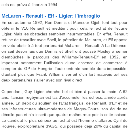
cela est prévu à l'horizon 1994.
McLaren - Renault - Elf - Ligier: l'imbroglio
En cet automne 1992, Ron Dennis et Mansour Ojjeh font tout pour
obtenir le V10 Renault et méditent pour cela le rachat de l'écurie
Ligier. Mais les obstacles semblent insurmontables. En effet, Renault
refuse de travailler avec Shell, le pétrolier de McLaren, et Elf oppose
un veto obstiné à tout partenariat McLaren - Renault. A La Défense,
on sait désormais que Dennis et Shell ont poussé Mosley à semer
d'embûches le parcours des Williams-Renault-Elf en 1992, en
imposant notamment l'utilisation d'une essence de commerce à
compter du GP de Hongrie. Toute entente semble donc impossible,
d'autant plus que Frank Williams verrait d'un fort mauvais œil ses
deux partenaires s'allier avec son rival direct.
Cependant, Guy Ligier cherche bel et bien à passer la main. A 62
ans, l'ancien rugbyman est las d'accumuler les échecs, année après
année. En dépit du soutien de l'État français, de Renault, d'Elf et de
ses infrastructures ultra-modernes de Magny-Cours, son écurie ne
décolle pas et n'a inscrit que quatre malheureux points cette saison.
Le candidat le plus sérieux au rachat est l'homme d'affaires Cyril de
Rouvre, ex-propriétaire d'AGS, qui possède déjà 20% du capital de