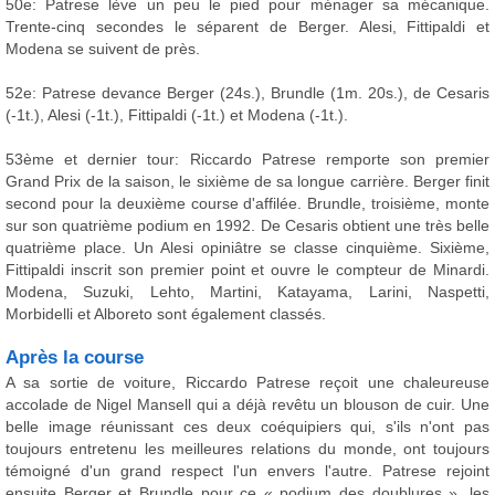
50e: Patrese lève un peu le pied pour ménager sa mécanique.
Trente-cinq secondes le séparent de Berger. Alesi, Fittipaldi et
Modena se suivent de près.
52e: Patrese devance Berger (24s.), Brundle (1m. 20s.), de Cesaris
(-1t.), Alesi (-1t.), Fittipaldi (-1t.) et Modena (-1t.).
53ème et dernier tour: Riccardo Patrese remporte son premier
Grand Prix de la saison, le sixième de sa longue carrière. Berger finit
second pour la deuxième course d'affilée. Brundle, troisième, monte
sur son quatrième podium en 1992. De Cesaris obtient une très belle
quatrième place. Un Alesi opiniâtre se classe cinquième. Sixième,
Fittipaldi inscrit son premier point et ouvre le compteur de Minardi.
Modena, Suzuki, Lehto, Martini, Katayama, Larini, Naspetti,
Morbidelli et Alboreto sont également classés.
Après la course
A sa sortie de voiture, Riccardo Patrese reçoit une chaleureuse
accolade de Nigel Mansell qui a déjà revêtu un blouson de cuir. Une
belle image réunissant ces deux coéquipiers qui, s'ils n'ont pas
toujours entretenu les meilleures relations du monde, ont toujours
témoigné d'un grand respect l'un envers l'autre. Patrese rejoint
ensuite Berger et Brundle pour ce « podium des doublures », les