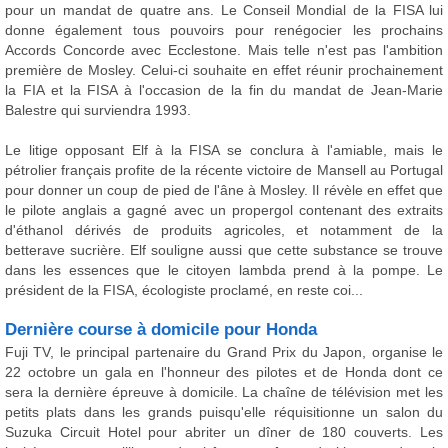
pour un mandat de quatre ans. Le Conseil Mondial de la FISA lui
donne également tous pouvoirs pour renégocier les prochains
Accords Concorde avec Ecclestone. Mais telle n'est pas l'ambition
première de Mosley. Celui-ci souhaite en effet réunir prochainement
la FIA et la FISA à l'occasion de la fin du mandat de Jean-Marie
Balestre qui surviendra 1993.
Le litige opposant Elf à la FISA se conclura à l'amiable, mais le
pétrolier français profite de la récente victoire de Mansell au Portugal
pour donner un coup de pied de l'âne à Mosley. Il révèle en effet que
le pilote anglais a gagné avec un propergol contenant des extraits
d'éthanol dérivés de produits agricoles, et notamment de la
betterave sucrière. Elf souligne aussi que cette substance se trouve
dans les essences que le citoyen lambda prend à la pompe. Le
président de la FISA, écologiste proclamé, en reste coi...
Dernière course à domicile pour Honda
Fuji TV, le principal partenaire du Grand Prix du Japon, organise le
22 octobre un gala en l'honneur des pilotes et de Honda dont ce
sera la dernière épreuve à domicile. La chaîne de télévision met les
petits plats dans les grands puisqu'elle réquisitionne un salon du
Suzuka Circuit Hotel pour abriter un dîner de 180 couverts. Les