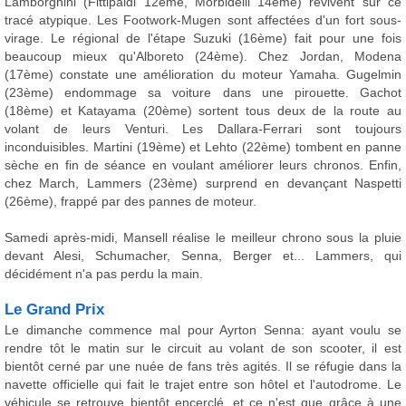
Lamborghini (Fittipaldi 12ème, Morbidelli 14ème) revivent sur ce
tracé atypique. Les Footwork-Mugen sont affectées d'un fort sous-
virage. Le régional de l'étape Suzuki (16ème) fait pour une fois
beaucoup mieux qu'Alboreto (24ème). Chez Jordan, Modena
(17ème) constate une amélioration du moteur Yamaha. Gugelmin
(23ème) endommage sa voiture dans une pirouette. Gachot
(18ème) et Katayama (20ème) sortent tous deux de la route au
volant de leurs Venturi. Les Dallara-Ferrari sont toujours
inconduisibles. Martini (19ème) et Lehto (22ème) tombent en panne
sèche en fin de séance en voulant améliorer leurs chronos. Enfin,
chez March, Lammers (23ème) surprend en devançant Naspetti
(26ème), frappé par des pannes de moteur.
Samedi après-midi, Mansell réalise le meilleur chrono sous la pluie
devant Alesi, Schumacher, Senna, Berger et... Lammers, qui
décidément n'a pas perdu la main.
Le Grand Prix
Le dimanche commence mal pour Ayrton Senna: ayant voulu se
rendre tôt le matin sur le circuit au volant de son scooter, il est
bientôt cerné par une nuée de fans très agités. Il se réfugie dans la
navette officielle qui fait le trajet entre son hôtel et l'autodrome. Le
véhicule se retrouve bientôt encerclé, et ce n'est que grâce à une