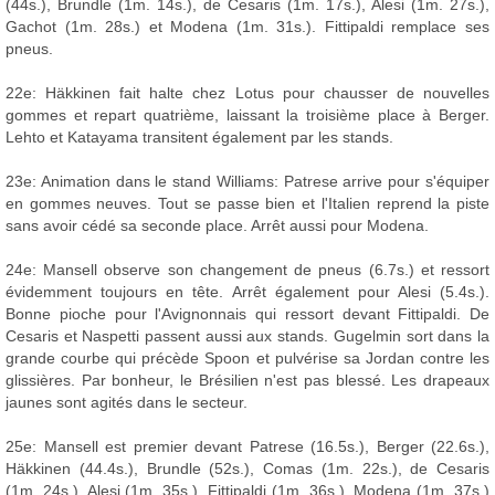
(44s.), Brundle (1m. 14s.), de Cesaris (1m. 17s.), Alesi (1m. 27s.),
Gachot (1m. 28s.) et Modena (1m. 31s.). Fittipaldi remplace ses
pneus.
22e: Häkkinen fait halte chez Lotus pour chausser de nouvelles
gommes et repart quatrième, laissant la troisième place à Berger.
Lehto et Katayama transitent également par les stands.
23e: Animation dans le stand Williams: Patrese arrive pour s'équiper
en gommes neuves. Tout se passe bien et l'Italien reprend la piste
sans avoir cédé sa seconde place. Arrêt aussi pour Modena.
24e: Mansell observe son changement de pneus (6.7s.) et ressort
évidemment toujours en tête. Arrêt également pour Alesi (5.4s.).
Bonne pioche pour l'Avignonnais qui ressort devant Fittipaldi. De
Cesaris et Naspetti passent aussi aux stands. Gugelmin sort dans la
grande courbe qui précède Spoon et pulvérise sa Jordan contre les
glissières. Par bonheur, le Brésilien n'est pas blessé. Les drapeaux
jaunes sont agités dans le secteur.
25e: Mansell est premier devant Patrese (16.5s.), Berger (22.6s.),
Häkkinen (44.4s.), Brundle (52s.), Comas (1m. 22s.), de Cesaris
(1m. 24s.), Alesi (1m. 35s.), Fittipaldi (1m. 36s.), Modena (1m. 37s.)