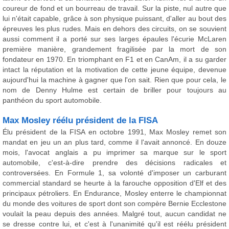
coureur de fond et un bourreau de travail. Sur la piste, nul autre que
lui n'était capable, grâce à son physique puissant, d'aller au bout des
épreuves les plus rudes. Mais en dehors des circuits, on se souvient
aussi comment il a porté sur ses larges épaules l'écurie McLaren
première manière, grandement fragilisée par la mort de son
fondateur en 1970. En triomphant en F1 et en CanAm, il a su garder
intact la réputation et la motivation de cette jeune équipe, devenue
aujourd'hui la machine à gagner que l'on sait. Rien que pour cela, le
nom de Denny Hulme est certain de briller pour toujours au
panthéon du sport automobile.
Max Mosley réélu président de la FISA
Élu président de la FISA en octobre 1991, Max Mosley remet son
mandat en jeu un an plus tard, comme il l'avait annoncé. En douze
mois, l'avocat anglais a pu imprimer sa marque sur le sport
automobile, c'est-à-dire prendre des décisions radicales et
controversées. En Formule 1, sa volonté d'imposer un carburant
commercial standard se heurte à la farouche opposition d'Elf et des
principaux pétroliers. En Endurance, Mosley enterre le championnat
du monde des voitures de sport dont son compère Bernie Ecclestone
voulait la peau depuis des années. Malgré tout, aucun candidat ne
se dresse contre lui, et c'est à l'unanimité qu'il est réélu président