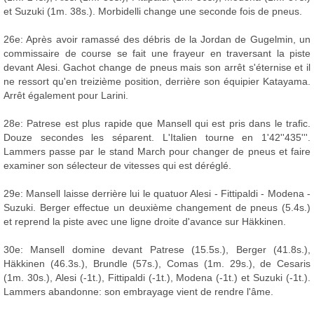
et Suzuki (1m. 38s.). Morbidelli change une seconde fois de pneus.
26e: Après avoir ramassé des débris de la Jordan de Gugelmin, un
commissaire de course se fait une frayeur en traversant la piste
devant Alesi. Gachot change de pneus mais son arrêt s'éternise et il
ne ressort qu'en treizième position, derrière son équipier Katayama.
Arrêt également pour Larini.
28e: Patrese est plus rapide que Mansell qui est pris dans le trafic.
Douze secondes les séparent. L'Italien tourne en 1'42''435'''.
Lammers passe par le stand March pour changer de pneus et faire
examiner son sélecteur de vitesses qui est déréglé.
29e: Mansell laisse derrière lui le quatuor Alesi - Fittipaldi - Modena -
Suzuki. Berger effectue un deuxième changement de pneus (5.4s.)
et reprend la piste avec une ligne droite d'avance sur Häkkinen.
30e: Mansell domine devant Patrese (15.5s.), Berger (41.8s.),
Häkkinen (46.3s.), Brundle (57s.), Comas (1m. 29s.), de Cesaris
(1m. 30s.), Alesi (-1t.), Fittipaldi (-1t.), Modena (-1t.) et Suzuki (-1t.).
Lammers abandonne: son embrayage vient de rendre l'âme.