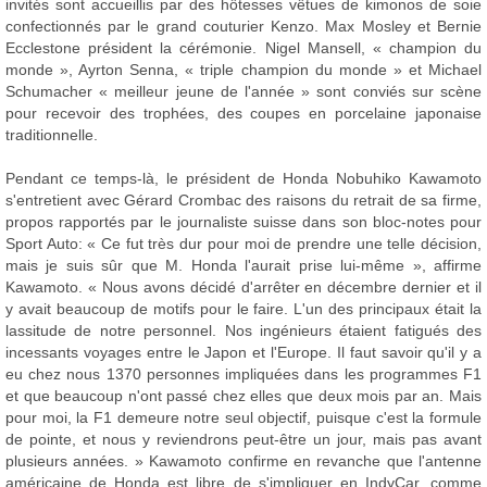
invités sont accueillis par des hôtesses vêtues de kimonos de soie
confectionnés par le grand couturier Kenzo. Max Mosley et Bernie
Ecclestone président la cérémonie. Nigel Mansell, « champion du
monde », Ayrton Senna, « triple champion du monde » et Michael
Schumacher « meilleur jeune de l'année » sont conviés sur scène
pour recevoir des trophées, des coupes en porcelaine japonaise
traditionnelle.
Pendant ce temps-là, le président de Honda Nobuhiko Kawamoto
s'entretient avec Gérard Crombac des raisons du retrait de sa firme,
propos rapportés par le journaliste suisse dans son bloc-notes pour
Sport Auto: « Ce fut très dur pour moi de prendre une telle décision,
mais je suis sûr que M. Honda l'aurait prise lui-même », affirme
Kawamoto. « Nous avons décidé d'arrêter en décembre dernier et il
y avait beaucoup de motifs pour le faire. L'un des principaux était la
lassitude de notre personnel. Nos ingénieurs étaient fatigués des
incessants voyages entre le Japon et l'Europe. Il faut savoir qu'il y a
eu chez nous 1370 personnes impliquées dans les programmes F1
et que beaucoup n'ont passé chez elles que deux mois par an. Mais
pour moi, la F1 demeure notre seul objectif, puisque c'est la formule
de pointe, et nous y reviendrons peut-être un jour, mais pas avant
plusieurs années. » Kawamoto confirme en revanche que l'antenne
américaine de Honda est libre de s'impliquer en IndyCar, comme