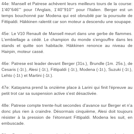
44e: Mansell et Patrese achèvent leurs meilleurs tours de la course:
1'40''646''' pour l'Anglais, 1'40''910''' pour l'Italien. Berger est un
temps bouchonné par Modena qui est obnubilé par la poursuite de
Fittipaldi. Häkkinen ralentit car son moteur a descendu une soupape.
45e: Le V10 Renault de Mansell meurt dans une gerbe de flammes.
L'embiellage a cédé. Le champion du monde s'engouffre dans les
stands et quitte son habitacle. Häkkinen renonce au niveau de
Hairpin, moteur cassé.
46e: Patrese est leader devant Berger (31s.), Brundle (1m. 25s.), de
Cesaris (-1t.), Alesi (-1t.), Fittipaldi (-1t.), Modena (-1t.), Suzuki (-1t.),
Lehto (-1t.) et Martini (-1t.).
47e: Katayama prend la onzième place à Larini qui finit l'épreuve au
petit trot car sa suspension active s'est désactivée.
48e: Patrese compte trente-huit secondes d'avance sur Berger et n'a
donc plus rien à craindre. Désormais cinquième, Alesi doit toujours
résister à la pression de l'étonnant Fittipaldi. Modena les suit, en
embuscade.