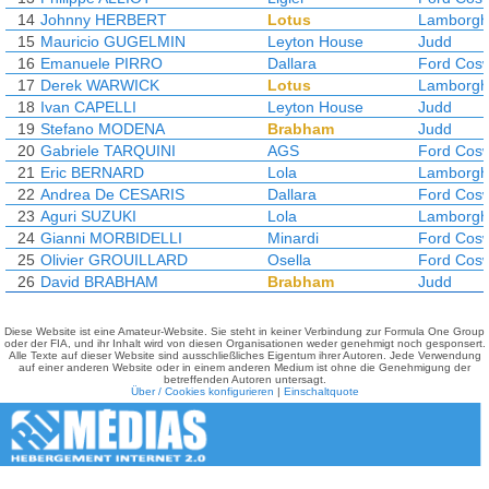
14
Johnny HERBERT
Lotus
Lamborghi
15
Mauricio GUGELMIN
Leyton House
Judd
16
Emanuele PIRRO
Dallara
Ford Cos
17
Derek WARWICK
Lotus
Lamborghi
18
Ivan CAPELLI
Leyton House
Judd
19
Stefano MODENA
Brabham
Judd
20
Gabriele TARQUINI
AGS
Ford Cos
21
Eric BERNARD
Lola
Lamborghi
22
Andrea De CESARIS
Dallara
Ford Cos
23
Aguri SUZUKI
Lola
Lamborghi
24
Gianni MORBIDELLI
Minardi
Ford Cos
25
Olivier GROUILLARD
Osella
Ford Cos
26
David BRABHAM
Brabham
Judd
Diese Website ist eine Amateur-Website. Sie steht in keiner Verbindung zur Formula One Group
oder der FIA, und ihr Inhalt wird von diesen Organisationen weder genehmigt noch gesponsert.
Alle Texte auf dieser Website sind ausschließliches Eigentum ihrer Autoren. Jede Verwendung
auf einer anderen Website oder in einem anderen Medium ist ohne die Genehmigung der
betreffenden Autoren untersagt.
Über / Cookies konfigurieren
|
Einschaltquote