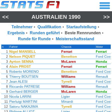
<<
AUSTRALIEN 1990
>>
Teilnehmer
•
Qualifikation
•
Startaufstellung
•
Ergebnis
•
Runden geführt
•
Beste Rennrunden
•
Runde für Runde
•
Meisterschaftsstand
n
Fahrer
Chassis
Motor
1
Nigel MANSELL
Ferrari
Ferrari
2
Nelson PIQUET
Benetton
Ford Cos
3
Ayrton SENNA
McLaren
Honda
4
Alain PROST
Ferrari
Ferrari
5
Roberto MORENO
Benetton
Ford Cos
6
Thierry BOUTSEN
Williams
Renault
7
Jean ALESI
Tyrrell
Ford Cos
8
Riccardo PATRESE
Williams
Renault
9
Gerhard BERGER
McLaren
Honda
10
Nicola LARINI
Ligier
Ford Cos
11
Pierluigi MARTINI
Minardi
Ford Cos
12
Satoru NAKAJIMA
Tyrrell
Ford Cos
13
Philippe ALLIOT
Ligier
Ford Cos