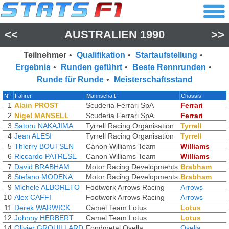
<<
AUSTRALIEN 1990
>>
Teilnehmer
•
Qualifikation
•
Startaufstellung
•
Ergebnis
•
Runden geführt
•
Beste Rennrunden
•
Runde für Runde
•
Meisterschaftsstand
N°
Fahrer
Mannschaft
Chassis
1
Alain PROST
Scuderia Ferrari SpA
Ferrari
2
Nigel MANSELL
Scuderia Ferrari SpA
Ferrari
3
Satoru NAKAJIMA
Tyrrell Racing Organisation
Tyrrell
4
Jean ALESI
Tyrrell Racing Organisation
Tyrrell
5
Thierry BOUTSEN
Canon Williams Team
Williams
6
Riccardo PATRESE
Canon Williams Team
Williams
7
David BRABHAM
Motor Racing Developments
Brabham
8
Stefano MODENA
Motor Racing Developments
Brabham
9
Michele ALBORETO
Footwork Arrows Racing
Arrows
10
Alex CAFFI
Footwork Arrows Racing
Arrows
11
Derek WARWICK
Camel Team Lotus
Lotus
12
Johnny HERBERT
Camel Team Lotus
Lotus
14
Olivier GROUILLARD
Fondmetal Osella
Osella