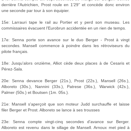
derrière l'Autrichien, Prost roule en 1'29'' et concède donc environ
une seconde par tour à son équipier.
15e: Larrauri tape le rail au Portier et y perd son museau. Les
commissaires évacuent l'Eurobrun accidentée en un rien de temps.
17e: Senna porte son avance sur le duo Berger - Prost à vingt
secondes. Mansell commence à poindre dans les rétroviseurs du
pilote français.
18e: Jusqu'alors onzième, Alliot cède deux places à de Cesaris et
Pérez-Sala.
20e: Senna devance Berger (21s.), Prost (22s.), Mansell (26s.),
Alboreto (30s.), Nannini (33s.), Patrese (36s.), Warwick (42s.),
Palmer (50s.) et Boutsen (1m. 05s.).
21e: Mansell s'aperçoit que son moteur Judd surchauffe et laisse
filer Berger et Prost. Alboreto se lance à ses trousses
23e: Senna compte vingt-cinq secondes d'avance sur Berger.
Alboreto est revenu dans le sillage de Mansell. Arnoux met pied à