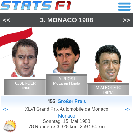
<<
3.
MONACO
1988
>>
A.PROST
G.BERGER
McLaren Honda
Ferrari
M.ALBORETO
Ferrari
455.
Großer Preis
<•
XLVI Grand Prix Automobile de Monaco
•>
Monaco
Sonntag, 15. Mai 1988
78 Runden x 3.328 km - 259.584 km