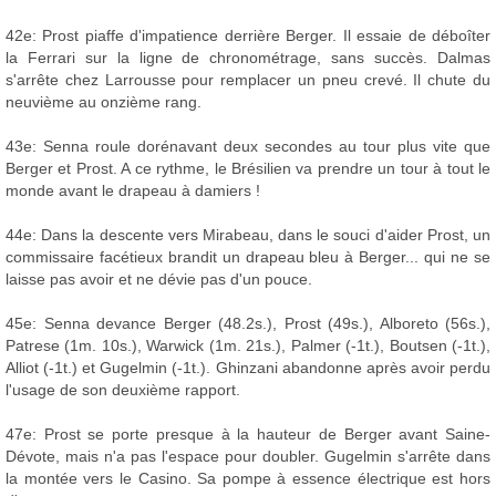
42e: Prost piaffe d'impatience derrière Berger. Il essaie de déboîter
la Ferrari sur la ligne de chronométrage, sans succès. Dalmas
s'arrête chez Larrousse pour remplacer un pneu crevé. Il chute du
neuvième au onzième rang.
43e: Senna roule dorénavant deux secondes au tour plus vite que
Berger et Prost. A ce rythme, le Brésilien va prendre un tour à tout le
monde avant le drapeau à damiers !
44e: Dans la descente vers Mirabeau, dans le souci d'aider Prost, un
commissaire facétieux brandit un drapeau bleu à Berger... qui ne se
laisse pas avoir et ne dévie pas d'un pouce.
45e: Senna devance Berger (48.2s.), Prost (49s.), Alboreto (56s.),
Patrese (1m. 10s.), Warwick (1m. 21s.), Palmer (-1t.), Boutsen (-1t.),
Alliot (-1t.) et Gugelmin (-1t.). Ghinzani abandonne après avoir perdu
l'usage de son deuxième rapport.
47e: Prost se porte presque à la hauteur de Berger avant Saine-
Dévote, mais n'a pas l'espace pour doubler. Gugelmin s'arrête dans
la montée vers le Casino. Sa pompe à essence électrique est hors