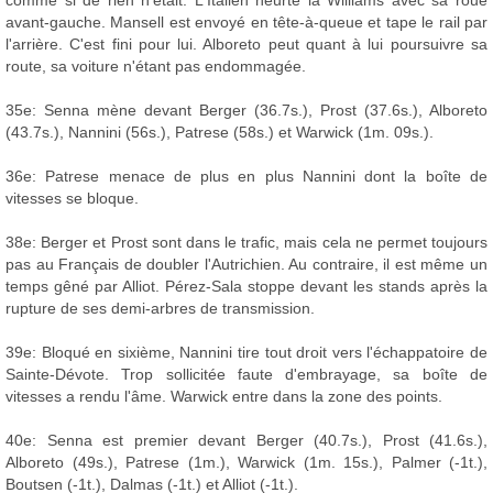
comme si de rien n'était. L'Italien heurte la Williams avec sa roue
avant-gauche. Mansell est envoyé en tête-à-queue et tape le rail par
l'arrière. C'est fini pour lui. Alboreto peut quant à lui poursuivre sa
route, sa voiture n'étant pas endommagée.
35e: Senna mène devant Berger (36.7s.), Prost (37.6s.), Alboreto
(43.7s.), Nannini (56s.), Patrese (58s.) et Warwick (1m. 09s.).
36e: Patrese menace de plus en plus Nannini dont la boîte de
vitesses se bloque.
38e: Berger et Prost sont dans le trafic, mais cela ne permet toujours
pas au Français de doubler l'Autrichien. Au contraire, il est même un
temps gêné par Alliot. Pérez-Sala stoppe devant les stands après la
rupture de ses demi-arbres de transmission.
39e: Bloqué en sixième, Nannini tire tout droit vers l'échappatoire de
Sainte-Dévote. Trop sollicitée faute d'embrayage, sa boîte de
vitesses a rendu l'âme. Warwick entre dans la zone des points.
40e: Senna est premier devant Berger (40.7s.), Prost (41.6s.),
Alboreto (49s.), Patrese (1m.), Warwick (1m. 15s.), Palmer (-1t.),
Boutsen (-1t.), Dalmas (-1t.) et Alliot (-1t.).