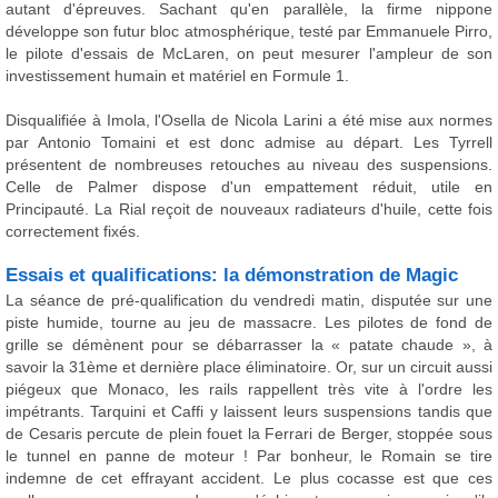
autant d'épreuves. Sachant qu'en parallèle, la firme nippone
développe son futur bloc atmosphérique, testé par Emmanuele Pirro,
le pilote d'essais de McLaren, on peut mesurer l'ampleur de son
investissement humain et matériel en Formule 1.
Disqualifiée à Imola, l'Osella de Nicola Larini a été mise aux normes
par Antonio Tomaini et est donc admise au départ. Les Tyrrell
présentent de nombreuses retouches au niveau des suspensions.
Celle de Palmer dispose d'un empattement réduit, utile en
Principauté. La Rial reçoit de nouveaux radiateurs d'huile, cette fois
correctement fixés.
Essais et qualifications: la démonstration de Magic
La séance de pré-qualification du vendredi matin, disputée sur une
piste humide, tourne au jeu de massacre. Les pilotes de fond de
grille se démènent pour se débarrasser la « patate chaude », à
savoir la 31ème et dernière place éliminatoire. Or, sur un circuit aussi
piégeux que Monaco, les rails rappellent très vite à l'ordre les
impétrants. Tarquini et Caffi y laissent leurs suspensions tandis que
de Cesaris percute de plein fouet la Ferrari de Berger, stoppée sous
le tunnel en panne de moteur ! Par bonheur, le Romain se tire
indemne de cet effrayant accident. Le plus cocasse est que ces