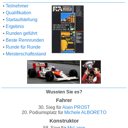
•
Teilnehmer
•
Qualifikation
•
Startaufstellung
•
Ergebnis
•
Runden geführt
•
Beste Rennrunden
•
Runde für Runde
•
Meisterschaftsstand
Wussten Sie es?
Fahrer
30. Sieg für
Alain PROST
20. Podiumsplatz für
Michele ALBORETO
Konstruktor
58. Sieg für
McLaren