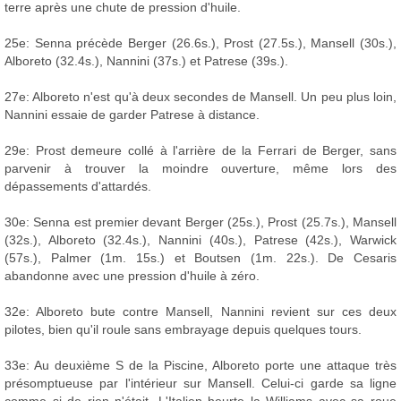
terre après une chute de pression d'huile.
25e: Senna précède Berger (26.6s.), Prost (27.5s.), Mansell (30s.),
Alboreto (32.4s.), Nannini (37s.) et Patrese (39s.).
27e: Alboreto n'est qu'à deux secondes de Mansell. Un peu plus loin,
Nannini essaie de garder Patrese à distance.
29e: Prost demeure collé à l'arrière de la Ferrari de Berger, sans
parvenir à trouver la moindre ouverture, même lors des
dépassements d'attardés.
30e: Senna est premier devant Berger (25s.), Prost (25.7s.), Mansell
(32s.), Alboreto (32.4s.), Nannini (40s.), Patrese (42s.), Warwick
(57s.), Palmer (1m. 15s.) et Boutsen (1m. 22s.). De Cesaris
abandonne avec une pression d'huile à zéro.
32e: Alboreto bute contre Mansell, Nannini revient sur ces deux
pilotes, bien qu'il roule sans embrayage depuis quelques tours.
33e: Au deuxième S de la Piscine, Alboreto porte une attaque très
présomptueuse par l'intérieur sur Mansell. Celui-ci garde sa ligne