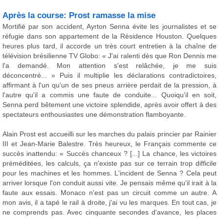
Après la course: Prost ramasse la mise
Mortifié par son accident, Ayrton Senna évite les journalistes et se
réfugie dans son appartement de la Résidence Houston. Quelques
heures plus tard, il accorde un très court entretien à la chaîne de
télévision brésilienne TV Globo: « J'ai ralenti dès que Ron Dennis me
l'a demandé. Mon attention s'est relâchée, je me suis
déconcentré... » Puis il multiplie les déclarations contradictoires,
affirmant à l'un qu'un de ses pneus arrière perdait de la pression, à
l'autre qu'il a commis une faute de conduite... Quoiqu'il en soit,
Senna perd bêtement une victoire splendide, après avoir offert à des
spectateurs enthousiastes une démonstration flamboyante.
Alain Prost est accueilli sur les marches du palais princier par Rainier
III et Jean-Marie Balestre. Très heureux, le Français commente ce
succès inattendu: « Succès chanceux ? [...] La chance, les victoires
préméditées, les calculs, ça n'existe pas sur ce terrain trop difficile
pour les machines et les hommes. L'incident de Senna ? Cela peut
arriver lorsque l'on conduit aussi vite. Je pensais même qu'il irait à la
faute aux essais. Monaco n'est pas un circuit comme un autre. A
mon avis, il a tapé le rail à droite, j'ai vu les marques. En tout cas, je
ne comprends pas. Avec cinquante secondes d'avance, les places