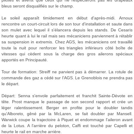
pilotes et avertit que ceux qui ne respecteront pas les drapeaux
bleus seront disqualifiés sur le champ.
Le soleil apparaît timidement en début d'après-midi. Arnoux
rencontre un court-circuit lors de son tour d'installation et saute dans
son mulet avec lequel il s'élancera depuis les stands. De Cesaris
heurte quant à lui le rail mais ses mécaniciens parviennent à rétablir
sa suspension in extremis. Chez AGS, les mécaniciens ont travaillé
toute la nuit pour renforcer les triangles inférieurs côté boîte de
vitesses qui cèdent sous la charge des gros ailerons spéciaux
apportés en Principauté.
Tour de formation: Streiff ne parvient pas à démarrer. La rotule de
commande des gaz a cédé sur l'AGS. Le Grenoblois ne prendra pas
le départ.
Départ: Senna s'envole parfaitement et franchit Sainte-Dévote en
tête. Prost manque le passage de son second rapport et crée un
léger ralentissement. Berger en profite pour le doubler tandis
qu'Alboreto, gêné par la McLaren, se fait doubler par Mansell.
Warwick coupe la trajectoire à Piquet et endommage l'aileron avant
de la Lotus. A l'arrière du peloton, Caffi est touché par Capelli et
heurte le rail en marche arrière.