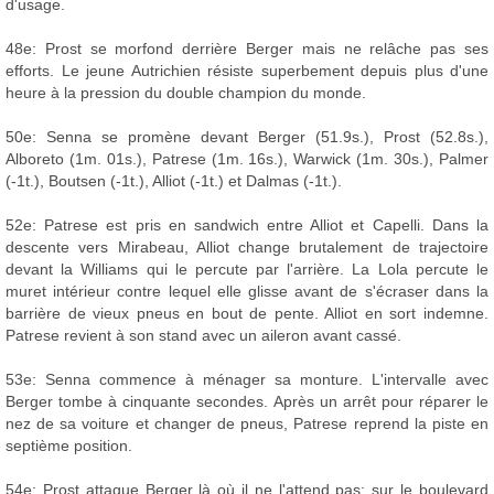
d'usage.
48e: Prost se morfond derrière Berger mais ne relâche pas ses
efforts. Le jeune Autrichien résiste superbement depuis plus d'une
heure à la pression du double champion du monde.
50e: Senna se promène devant Berger (51.9s.), Prost (52.8s.),
Alboreto (1m. 01s.), Patrese (1m. 16s.), Warwick (1m. 30s.), Palmer
(-1t.), Boutsen (-1t.), Alliot (-1t.) et Dalmas (-1t.).
52e: Patrese est pris en sandwich entre Alliot et Capelli. Dans la
descente vers Mirabeau, Alliot change brutalement de trajectoire
devant la Williams qui le percute par l'arrière. La Lola percute le
muret intérieur contre lequel elle glisse avant de s'écraser dans la
barrière de vieux pneus en bout de pente. Alliot en sort indemne.
Patrese revient à son stand avec un aileron avant cassé.
53e: Senna commence à ménager sa monture. L'intervalle avec
Berger tombe à cinquante secondes. Après un arrêt pour réparer le
nez de sa voiture et changer de pneus, Patrese reprend la piste en
septième position.
54e: Prost attaque Berger là où il ne l'attend pas: sur le boulevard