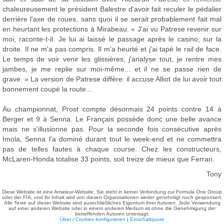
chaleureusement le président Balestre d'avoir fait reculer le pédalier
derrière l'axe de roues, sans quoi il se serait probablement fait mal
en heurtant les protections à Mirabeau. « J'ai vu Patrese revenir sur
moi, raconte-t-il. Je lui ai laissé le passage après le casino, sur la
droite. Il ne m'a pas compris. Il m'a heurté et j'ai tapé le rail de face.
Le temps de voir venir les glissières, j'analyse tout, je rentre mes
jambes, je me replie sur moi-même... et il ne se passe rien de
grave. » La version de Patrese diffère: il accuse Alliot de lui avoir tout
bonnement coupé la route...
Au championnat, Prost compte désormais 24 points contre 14 à
Berger et 9 à Senna. Le Français possède donc une belle avance
mais ne s'illusionne pas. Pour la seconde fois consécutive après
Imola, Senna l'a dominé durant tout le week-end et ne commettra
pas de telles fautes à chaque course. Chez les constructeurs,
McLaren-Honda totalise 33 points, soit treize de mieux que Ferrari.
Tony
Diese Website ist eine Amateur-Website. Sie steht in keiner Verbindung zur Formula One Group
oder der FIA, und ihr Inhalt wird von diesen Organisationen weder genehmigt noch gesponsert.
Alle Texte auf dieser Website sind ausschließliches Eigentum ihrer Autoren. Jede Verwendung
auf einer anderen Website oder in einem anderen Medium ist ohne die Genehmigung der
betreffenden Autoren untersagt.
Über / Cookies konfigurieren
|
Einschaltquote