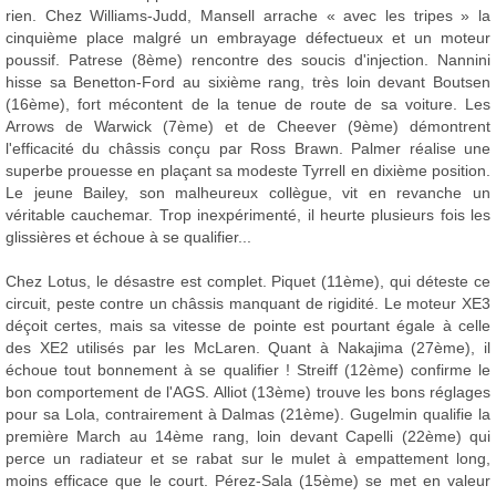
rien. Chez Williams-Judd, Mansell arrache « avec les tripes » la
cinquième place malgré un embrayage défectueux et un moteur
poussif. Patrese (8ème) rencontre des soucis d'injection. Nannini
hisse sa Benetton-Ford au sixième rang, très loin devant Boutsen
(16ème), fort mécontent de la tenue de route de sa voiture. Les
Arrows de Warwick (7ème) et de Cheever (9ème) démontrent
l'efficacité du châssis conçu par Ross Brawn. Palmer réalise une
superbe prouesse en plaçant sa modeste Tyrrell en dixième position.
Le jeune Bailey, son malheureux collègue, vit en revanche un
véritable cauchemar. Trop inexpérimenté, il heurte plusieurs fois les
glissières et échoue à se qualifier...
Chez Lotus, le désastre est complet. Piquet (11ème), qui déteste ce
circuit, peste contre un châssis manquant de rigidité. Le moteur XE3
déçoit certes, mais sa vitesse de pointe est pourtant égale à celle
des XE2 utilisés par les McLaren. Quant à Nakajima (27ème), il
échoue tout bonnement à se qualifier ! Streiff (12ème) confirme le
bon comportement de l'AGS. Alliot (13ème) trouve les bons réglages
pour sa Lola, contrairement à Dalmas (21ème). Gugelmin qualifie la
première March au 14ème rang, loin devant Capelli (22ème) qui
perce un radiateur et se rabat sur le mulet à empattement long,
moins efficace que le court. Pérez-Sala (15ème) se met en valeur