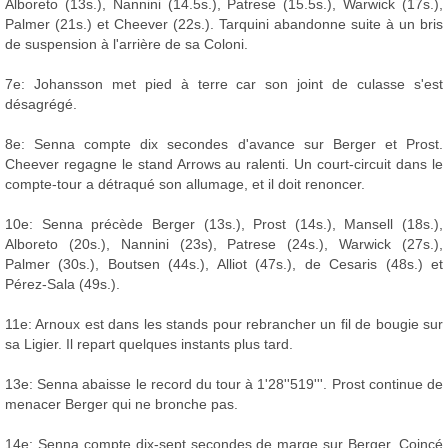
Alboreto (13s.), Nannini (14.5s.), Patrese (15.5s.), Warwick (17s.),
Palmer (21s.) et Cheever (22s.). Tarquini abandonne suite à un bris
de suspension à l'arrière de sa Coloni.
7e: Johansson met pied à terre car son joint de culasse s'est
désagrégé.
8e: Senna compte dix secondes d'avance sur Berger et Prost.
Cheever regagne le stand Arrows au ralenti. Un court-circuit dans le
compte-tour a détraqué son allumage, et il doit renoncer.
10e: Senna précède Berger (13s.), Prost (14s.), Mansell (18s.),
Alboreto (20s.), Nannini (23s), Patrese (24s.), Warwick (27s.),
Palmer (30s.), Boutsen (44s.), Alliot (47s.), de Cesaris (48s.) et
Pérez-Sala (49s.).
11e: Arnoux est dans les stands pour rebrancher un fil de bougie sur
sa Ligier. Il repart quelques instants plus tard.
13e: Senna abaisse le record du tour à 1'28''519'''. Prost continue de
menacer Berger qui ne bronche pas.
14e: Senna compte dix-sept secondes de marge sur Berger. Coincé