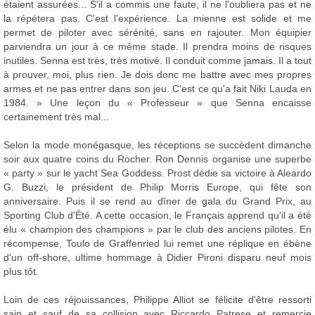
étaient assurées... S'il a commis une faute, il ne l'oubliera pas et ne
la répétera pas. C'est l'expérience. La mienne est solide et me
permet de piloter avec sérénité, sans en rajouter. Mon équipier
parviendra un jour à ce même stade. Il prendra moins de risques
inutiles. Senna est très, très motivé. Il conduit comme jamais. Il a tout
à prouver, moi, plus rien. Je dois donc me battre avec mes propres
armes et ne pas entrer dans son jeu. C'est ce qu'a fait Niki Lauda en
1984. » Une leçon du « Professeur » que Senna encaisse
certainement très mal...
Selon la mode monégasque, les réceptions se succèdent dimanche
soir aux quatre coins du Rocher. Ron Dennis organise une superbe
« party » sur le yacht Sea Goddess. Prost dédie sa victoire à Aleardo
G. Buzzi, le président de Philip Morris Europe, qui fête son
anniversaire. Puis il se rend au dîner de gala du Grand Prix, au
Sporting Club d'Été. A cette occasion, le Français apprend qu'il a été
élu « champion des champions » par le club des anciens pilotes. En
récompense, Toulo de Graffenried lui remet une réplique en ébène
d'un off-shore, ultime hommage à Didier Pironi disparu neuf mois
plus tôt.
Loin de ces réjouissances, Philippe Alliot se félicite d'être ressorti
sain et sauf de sa collision avec Riccardo Patrese et remercie