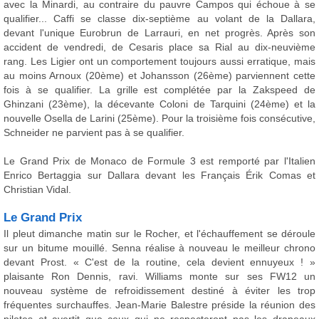
avec la Minardi, au contraire du pauvre Campos qui échoue à se
qualifier... Caffi se classe dix-septième au volant de la Dallara,
devant l'unique Eurobrun de Larrauri, en net progrès. Après son
accident de vendredi, de Cesaris place sa Rial au dix-neuvième
rang. Les Ligier ont un comportement toujours aussi erratique, mais
au moins Arnoux (20ème) et Johansson (26ème) parviennent cette
fois à se qualifier. La grille est complétée par la Zakspeed de
Ghinzani (23ème), la décevante Coloni de Tarquini (24ème) et la
nouvelle Osella de Larini (25ème). Pour la troisième fois consécutive,
Schneider ne parvient pas à se qualifier.
Le Grand Prix de Monaco de Formule 3 est remporté par l'Italien
Enrico Bertaggia sur Dallara devant les Français Érik Comas et
Christian Vidal.
Le Grand Prix
Il pleut dimanche matin sur le Rocher, et l'échauffement se déroule
sur un bitume mouillé. Senna réalise à nouveau le meilleur chrono
devant Prost. « C'est de la routine, cela devient ennuyeux ! »
plaisante Ron Dennis, ravi. Williams monte sur ses FW12 un
nouveau système de refroidissement destiné à éviter les trop
fréquentes surchauffes. Jean-Marie Balestre préside la réunion des