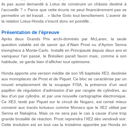
ils pas aussi demandé à Lotus de construire un châssis destiné à
l'accueillir ? « Parce que cette écurie ne peut financièrement pas se
permettre un tel travail... » lâche Goto tout benoîtement. L'avenir de
la relation Lotus-Honda s'inscrit donc en pointillé...
Présentation de l'épreuve
Après deux Grands Prix archi-dominés par McLaren, la seule
question valable est de savoir qui d'Alain Prost ou d'Ayrton Senna
triomphera à Monte-Carlo. Installé en Principauté depuis deux ans et
vainqueur l'an passé, le Brésilien paraît favori mais, comme à son
habitude, se garde bien d'afficher tout optimisme.
Honda apporte une version inédite de son V6 baptisée XE3, destinée
aux monoplaces de Prost et de Piquet. Ce bloc se caractérise par un
nouvel emplacement de la soupape FISA, la présence d'un seul
papillon de régulation d'admission d'air par rangée de cylindres, au
lieu d'un par cylindre, et par une nouvelle cartographie électronique.
Ce XE3, testé par Piquet sur le circuit de Nogaro, est censé mieux
convenir aux tracés tortueux comme Monaco que le XE2 utilisé par
Senna et Nakajima. Mais ce ne sera pas le cas à cause d'une trop
grande brutalité de réaction. Prost reprendra l'XE2 dès vendredi soir.
Cette évolution est en tout cas la troisième apportée par Honda en