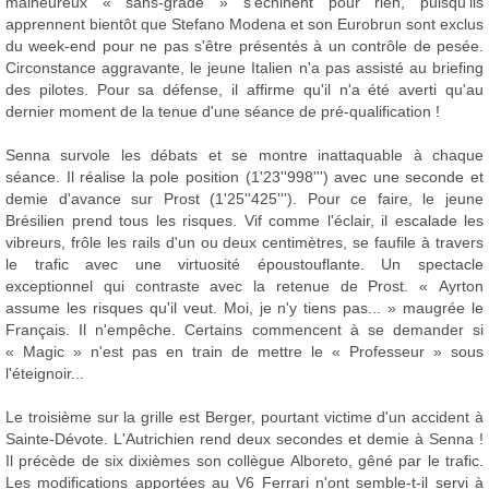
malheureux « sans-grade » s'échinent pour rien, puisqu'ils
apprennent bientôt que Stefano Modena et son Eurobrun sont exclus
du week-end pour ne pas s'être présentés à un contrôle de pesée.
Circonstance aggravante, le jeune Italien n'a pas assisté au briefing
des pilotes. Pour sa défense, il affirme qu'il n'a été averti qu'au
dernier moment de la tenue d'une séance de pré-qualification !
Senna survole les débats et se montre inattaquable à chaque
séance. Il réalise la pole position (1'23''998''') avec une seconde et
demie d'avance sur Prost (1'25''425'''). Pour ce faire, le jeune
Brésilien prend tous les risques. Vif comme l'éclair, il escalade les
vibreurs, frôle les rails d'un ou deux centimètres, se faufile à travers
le trafic avec une virtuosité époustouflante. Un spectacle
exceptionnel qui contraste avec la retenue de Prost. « Ayrton
assume les risques qu'il veut. Moi, je n'y tiens pas... » maugrée le
Français. Il n'empêche. Certains commencent à se demander si
« Magic » n'est pas en train de mettre le « Professeur » sous
l'éteignoir...
Le troisième sur la grille est Berger, pourtant victime d'un accident à
Sainte-Dévote. L'Autrichien rend deux secondes et demie à Senna !
Il précède de six dixièmes son collègue Alboreto, gêné par le trafic.
Les modifications apportées au V6 Ferrari n'ont semble-t-il servi à