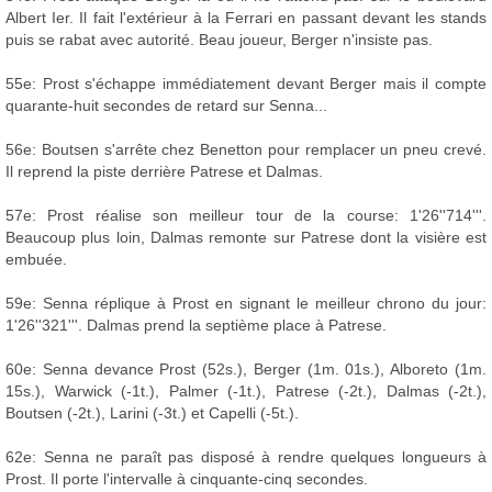
Albert Ier. Il fait l'extérieur à la Ferrari en passant devant les stands
puis se rabat avec autorité. Beau joueur, Berger n'insiste pas.
55e: Prost s'échappe immédiatement devant Berger mais il compte
quarante-huit secondes de retard sur Senna...
56e: Boutsen s'arrête chez Benetton pour remplacer un pneu crevé.
Il reprend la piste derrière Patrese et Dalmas.
57e: Prost réalise son meilleur tour de la course: 1'26''714'''.
Beaucoup plus loin, Dalmas remonte sur Patrese dont la visière est
embuée.
59e: Senna réplique à Prost en signant le meilleur chrono du jour:
1'26''321'''. Dalmas prend la septième place à Patrese.
60e: Senna devance Prost (52s.), Berger (1m. 01s.), Alboreto (1m.
15s.), Warwick (-1t.), Palmer (-1t.), Patrese (-2t.), Dalmas (-2t.),
Boutsen (-2t.), Larini (-3t.) et Capelli (-5t.).
62e: Senna ne paraît pas disposé à rendre quelques longueurs à
Prost. Il porte l'intervalle à cinquante-cinq secondes.