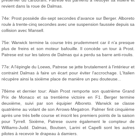
préserver du carburant. Patrese est parvenu à nettoyer sa visière et
revient dans la roue de Dalmas.
74e: Prost possède dix-sept secondes d'avance sur Berger. Alboreto
roule à trente-cinq secondes avec une suspension faussée depuis sa
collision avec Mansell.
75e: Warwick termine la course très prudemment car il n'a presque
plus de freins et son moteur bafouille. Il concède un tour à Prost.
Patrese est sur les talons de Dalmas qui a perdu sa barre anti-roulis.
77e: A l'épingle du Loews, Patrese se jette brutalement à l'intérieur et
contraint Dalmas à faire un écart pour éviter l'accrochage. L'Italien
récupère ainsi la sixième place de manière un peu douteuse...
78ème et dernier tour: Alain Prost remporte son quatrième Grand
Prix de Monaco et sa trentième victoire en F1. Berger termine
deuxième, suivi par son équipier Alboreto. Warwick se classe
quatrième au volant de son Arrows-Megatron. Palmer finit cinquième
après une très belle course et inscrit les premiers points de la saison
pour Tyrrell. Sixième, Patrese ouvre également le compteur de
Williams-Judd. Dalmas, Boutsen, Larini et Capelli sont les autres
pilotes à recevoir le drapeau à damiers.