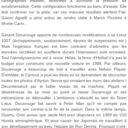
cartographies inédites, destinées à accroître la pression de
suralimentation. Cette configuration fonctionne au banc d'essais. Elle
doit confirmer sur la piste, car ces mauvais résultats alertent Fiat.
Gianni Agnelli a ainsi prévu de rendre visite à Marco Piccinini à
Monte-Carlo...
Gérard Ducarouge apporte de nombreuses modifications à sa Lotus
100T (échappements, soubassement, épures de suspensions etc.)
Mais l'ingénieur français est bien contraint d'admettre que les
données récoltées en soufflerie durant l'intersaison sont erronées.
Tout l'aérodynamisme est à revoir. Hélas, la firme d'Hethel n'a pas le
budget pour construire une nouvelle voiture en 1988. Par ailleurs,
Ducarouge a beaucoup de mal à travailler avec Nelson Piquet.
D'emblée, le Carioca a joué les divas en lui demandant de décrocher
toutes les photos d'Ayrton Senna qui ornaient les murs des ateliers !
Décontenancé par le faible niveau de sa machine, Piquet se
désintéresse de sa mise au point et laisse Ducarouge et ses
mécaniciens se débrouiller. L'ambiance s'alourdit au sein du Team
Lotus. Ducarouge fait savoir à Peter Warr qu'il ne compte pas
renouveler son contrat à la fin de la saison. Dans le même temps,
Osamu Goto avoue que seule McLaren disposera en 1989 du V10
Honda atmosphérique. Et pour cause: les Japonais ne travaillent à
son développement qu'avec l'équipe de Ron Dennis. Pourquoi n'ont-