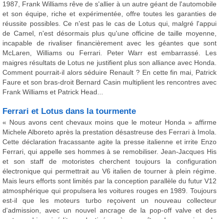
1987, Frank Williams rêve de s'allier à un autre géant de l'automobile
et son équipe, riche et expérimentée, offre toutes les garanties de
réussite possibles. Ce n'est pas le cas de Lotus qui, malgré l'appui
de Camel, n'est désormais plus qu'une officine de taille moyenne,
incapable de rivaliser financièrement avec les géantes que sont
McLaren, Williams ou Ferrari. Peter Warr est embarrassé. Les
maigres résultats de Lotus ne justifient plus son alliance avec Honda.
Comment pourrait-il alors séduire Renault ? En cette fin mai, Patrick
Faure et son bras-droit Bernard Casin multiplient les rencontres avec
Frank Williams et Patrick Head...
Ferrari et Lotus dans la tourmente
« Nous avons cent chevaux moins que le moteur Honda » affirme
Michele Alboreto après la prestation désastreuse des Ferrari à Imola.
Cette déclaration fracassante agite la presse italienne et irrite Enzo
Ferrari, qui appelle ses hommes à se remobiliser. Jean-Jacques His
et son staff de motoristes cherchent toujours la configuration
électronique qui permettrait au V6 italien de tourner à plein régime.
Mais leurs efforts sont limités par la conception parallèle du futur V12
atmosphérique qui propulsera les voitures rouges en 1989. Toujours
est-il que les moteurs turbo reçoivent un nouveau collecteur
d'admission, avec un nouvel ancrage de la pop-off valve et des