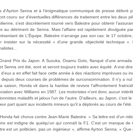
ions d'Ayrton Senna et à l'énigmatique communiqué de presse délivré
nt couru sur d'éventuelles différences de traitement entre les deux pi
silienne, s'est discrètement tourné vers Balestre pour obtenir l'assur
au détriment de Senna. Mais l'affaire est rapidement divulguée par 
résentant de L'Équipe. Balestre n'arrange pas son cas: le 17 octobre,
nsister sur la nécessité « d'une grande objectivité technique ».
alistes...
 Grand Prix du Japon. A Suzuka, Osamu Goto, flanqué d'une armada d
et Senna ont été, sont et seront toujours traités avec équité. A vrai dir
 d'eux a en effet fait face cette année à des réactions imprévues ou 
e depuis deux courses de problèmes de surconsommation. Il n'y a nul 
la saison, Honda vit dans la hantise de revivre l'affrontement fratrici
iation avec Williams en 1987. Les motoristes n'ont donc aucun intérêt 
nistes maladifs et jaloux l'un de l'autre. D'ailleurs, au Japon, c'est le 
ur part quant aux incidents mineurs qu'il a déplorés au cours de l'été.
onda fait chorus contre Jean-Marie Balestre. « Sa lettre est d'un ridi
s est indigne de quelqu'un qui connaît la F1. C'est un manque de re
re est un politicien, pas un ingénieur », affirme Ayrton Senna. « Que 