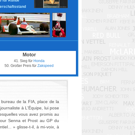
 für Runde
erschaftsstand
Motor
41. Sieg für
Honda
50. Großer Preis für
Zakspeed
bureau de la FIA, place de la
journaliste à L'Équipe, lui pose
 lesquelles vous avez promis au
 pour Senna et Prost au GP du
l... » glisse-t-il, à mi-voix, à