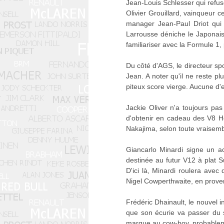
Jean-Louis Schlesser qui refus
Olivier Grouillard, vainqueur 
manager Jean-Paul Driot qui 
Larrousse déniche le Japonais
familiariser avec la Formule 1
Du côté d'AGS, le directeur spo
Jean. A noter qu'il ne reste p
piteux score vierge. Aucune d'en
Jackie Oliver n'a toujours pas
d'obtenir en cadeau des V8 Ho
Nakajima, selon toute vraisemb
Giancarlo Minardi signe un ac
destinée au futur V12 à plat 
D'ici là, Minardi roulera avec
Nigel Cowperthwaite, en prove
Frédéric Dhainault, le nouvel i
que son écurie va passer du 
marque au cow-boy, probableme