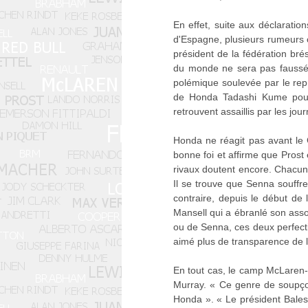
En effet, suite aux déclarat
d'Espagne, plusieurs rumeurs o
président de la fédération bré
du monde ne sera pas faussée 
polémique soulevée par le rep
de Honda Tadashi Kume pour i
retrouvent assaillis par les journ
Honda ne réagit pas avant le
bonne foi et affirme que Prost 
rivaux doutent encore. Chacun
Il se trouve que Senna souffr
contraire, depuis le début de 
Mansell qui a ébranlé son assoc
ou de Senna, ces deux perfection
aimé plus de transparence de le
En tout cas, le camp McLaren-H
Murray. « Ce genre de soupçon
Honda ». « Le président Balest