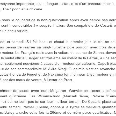
 moyenne importante, d'une longue distance et d'un parcours haché, 
e, The Spoon et la chicane.
e sous le couperet de la non-qualification après avoir démoli ses deu
s sont inconduisibles ! » soupire l'Italien. Son compatriote de Cesaris
 d'un pneu arrière.
i et samedi. S'il fait beau et chaud le premier jour, le ciel se c
s Senna de réaliser sa vingt-huitième pole position avec trois dixi
 moteur. Le Français roule avec la voiture de course de Senna, deven
e le mulet officiel. Berger est troisième au volant de la Ferrari, à une
to, seulement neuvième à cause d'un moteur qui cafouille. Capelli pl
eur de son commanditaire M. Akira Akagi. Gugelmin n'est en revanche
Lotus-Honda de Piquet et de Nakajima font honneur à leur moteur en mo
par des maux de ventre, à l'instar de Prost.
mément de soucis avec leurs Megatron. Warwick se classe septième
ment quinzième. Les Williams-Judd (Mansell 8ème, Patrese 11ème
) qui ne sont pas ici sur leur meilleur terrain. De Cesaris place sa
venu samedi. Palmer (16ème) donne à la Tyrrell sa meilleure qualific
. Bailey arrache cette fois la 26ème et dernière place qualificative.