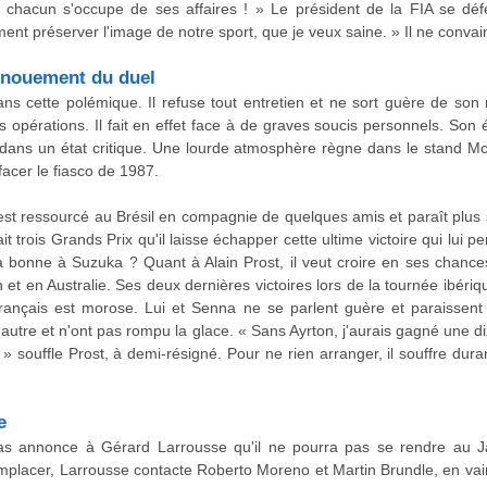
e chacun s'occupe de ses affaires ! » Le président de la FIA se dé
ent préserver l'image de notre sport, que je veux saine. » Il ne conv
dénouement du duel
ans cette polémique. Il refuse tout entretien et ne sort guère de son
s opérations. Il fait en effet face à de graves soucis personnels. Son
dans un état critique. Une lourde atmosphère règne dans le stand M
facer le fiasco de 1987.
est ressourcé au Brésil en compagnie de quelques amis et paraît plus 
it trois Grands Prix qu'il laisse échapper cette ultime victoire qui lui p
 bonne à Suzuka ? Quant à Alain Prost, il veut croire en ses chance
n et en Australie. Ses deux dernières victoires lors de la tournée ibériqu
Français est morose. Lui et Senna ne se parlent guère et paraissent 
e l'autre et n'ont pas rompu la glace. « Sans Ayrton, j'aurais gagné une d
 souffle Prost, à demi-résigné. Pour ne rien arranger, il souffre dur
e
as annonce à Gérard Larrousse qu'il ne pourra pas se rendre au J
mplacer, Larrousse contacte Roberto Moreno et Martin Brundle, en vain.