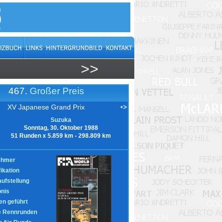
>>
467.
Großer Preis
XV Japanese Grand Prix
•>
Suzuka
Sonntag, 30. Oktober 1988
51 Runden x 5.859 km - 298.809 km
ehmer
fikation
aufstellung
nis
n geführt
e Rennrunden