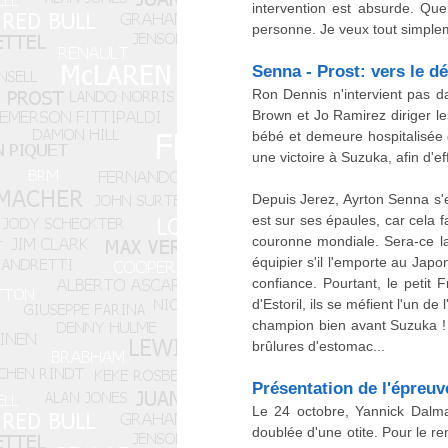
intervention est absurde. Qu
personne. Je veux tout simplem
Senna - Prost: vers le 
Ron Dennis n'intervient pas d
Brown et Jo Ramirez diriger le
bébé et demeure hospitalisée 
une victoire à Suzuka, afin d'ef
Depuis Jerez, Ayrton Senna s'
est sur ses épaules, car cela fa
couronne mondiale. Sera-ce la
équipier s'il l'emporte au Japo
confiance. Pourtant, le petit 
d'Estoril, ils se méfient l'un d
champion bien avant Suzuka ! »
brûlures d'estomac...
Présentation de l'épreuv
Le 24 octobre, Yannick Dalm
doublée d'une otite. Pour le re