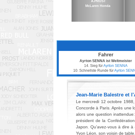
A.PROST
McLaren Honda
Fahrer
Ayrton SENNA ist Weltmeister
14. Sieg für
Ayrton SENNA
10. Schnellste Runde für
Ayrton SEN
Jean-Marie Balestre et l
Le mercredi 12 octobre 1988,
Concorde à Paris. Après une lon
alors une question inattendue:
président de la Confédératio
Japon. Qu'avez-vous à dire à ce
Yvon Léon, son voisin de table.