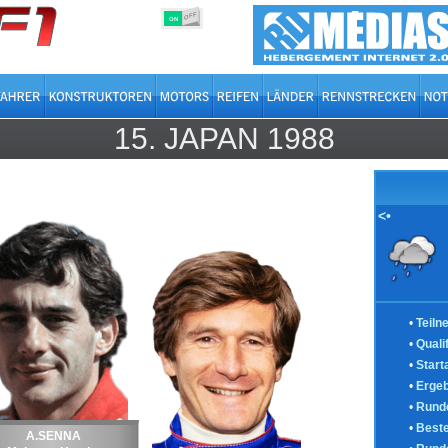
OFF
ON
15.
JAPAN
1988
<•
•
Teiln
•
Quali
•
Start
•
Ergeb
•
Runde
•
Best
A.SENNA