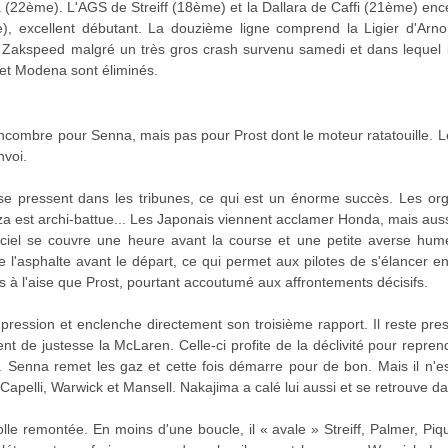
 (22ème). L'AGS de Streiff (18ème) et la Dallara de Caffi (21ème) ence
 excellent débutant. La douzième ligne comprend la Ligier d'Arnoux
 Zakspeed malgré un très gros crash survenu samedi et dans lequel i
 et Modena sont éliminés.
combre pour Senna, mais pas pour Prost dont le moteur ratatouille. Le
nvoi.
se pressent dans les tribunes, ce qui est un énorme succès. Les or
Monza est archi-battue... Les Japonais viennent acclamer Honda, mais au
 ciel se couvre une heure avant la course et une petite averse hume
l'asphalte avant le départ, ce qui permet aux pilotes de s'élancer en 
 à l'aise que Prost, pourtant accoutumé aux affrontements décisifs.
pression et enclenche directement son troisième rapport. Il reste pre
ent de justesse la McLaren. Celle-ci profite de la déclivité pour repr
. Senna remet les gaz et cette fois démarre pour de bon. Mais il n'
Capelli, Warwick et Mansell. Nakajima a calé lui aussi et se retrouve d
le remontée. En moins d'une boucle, il « avale » Streiff, Palmer, Piqu