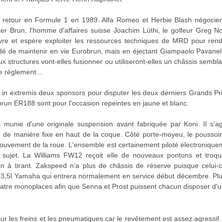
retour en Formule 1 en 1989. Alfa Romeo et Herbie Blash négocien
er Brun, l'homme d'affaires suisse Joachim Lüthi, le golfeur Greg N
re et espère exploiter les ressources techniques de MRD pour ren
cidé de maintenir en vie Eurobrun, mais en éjectant Giampaolo Pavanel
x structures vont-elles fusionner ou utiliseront-elles un châssis semb
e règlement...
in extremis deux sponsors pour disputer les deux derniers Grands Pri
run ER188 sont pour l'occasion repeintes en jaune et blanc.
 munie d'une originale suspension avant fabriquée par Koni. Il s'a
ré de manière fixe en haut de la coque. Côté porte-moyeu, le pousso
ouvement de la roue. L'ensemble est certainement piloté électronique
sujet. La Williams FW12 reçoit elle de nouveaux pontons et troqu
 à tirant. Zakspeed n'a plus de châssis de réserve puisque celui-c
V8 3,5l Yamaha qui entrera normalement en service début décembre. Pl
tre monoplaces afin que Senna et Prost puissent chacun disposer d'un
our les freins et les pneumatiques car le revêtement est assez agressif