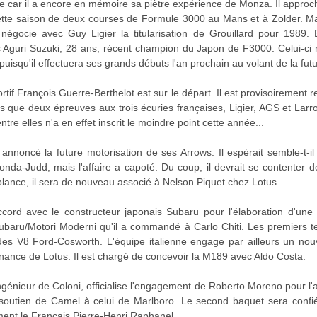
e car il a encore en mémoire sa piètre expérience de Monza. Il appro
cette saison de deux courses de Formule 3000 au Mans et à Zolder. Ma
négocie avec Guy Ligier la titularisation de Grouillard pour 1989. 
 Aguri Suzuki, 28 ans, récent champion du Japon de F3000. Celui-ci r
, puisqu'il effectuera ses grands débuts l'an prochain au volant de la 
rtif François Guerre-Berthelot est sur le départ. Il est provisoirement 
lus que deux épreuves aux trois écuries françaises, Ligier, AGS et Lar
tre elles n'a en effet inscrit le moindre point cette année...
 annoncé la future motorisation de ses Arrows. Il espérait semble-t-
nda-Judd, mais l'affaire a capoté. Du coup, il devrait se contenter
lance, il sera de nouveau associé à Nelson Piquet chez Lotus.
cord avec le constructeur japonais Subaru pour l'élaboration d'une 
Subaru/Motori Moderni qu'il a commandé à Carlo Chiti. Les premiers te
 des V8 Ford-Cosworth. L'équipe italienne engage par ailleurs un nou
nance de Lotus. Il est chargé de concevoir la M189 avec Aldo Costa.
ngénieur de Coloni, officialise l'engagement de Roberto Moreno pour l'
soutien de Camel à celui de Marlboro. Le second baquet sera confié 
nt le Français Pierre-Henri Raphanel.