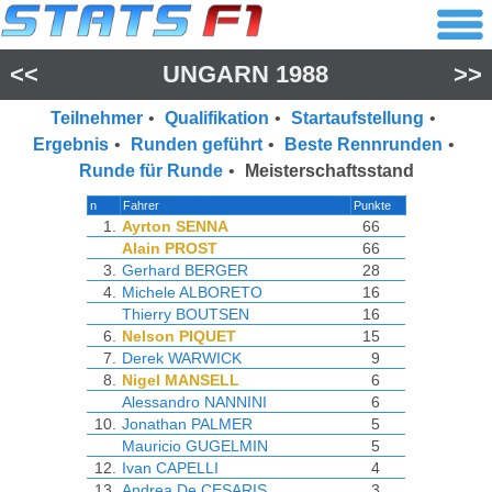
<<
UNGARN 1988
>>
Teilnehmer
•
Qualifikation
•
Startaufstellung
•
Ergebnis
•
Runden geführt
•
Beste Rennrunden
•
Runde für Runde
•
Meisterschaftsstand
n
Fahrer
Punkte
1.
Ayrton SENNA
66
Alain PROST
66
3.
Gerhard BERGER
28
4.
Michele ALBORETO
16
Thierry BOUTSEN
16
6.
Nelson PIQUET
15
7.
Derek WARWICK
9
8.
Nigel MANSELL
6
Alessandro NANNINI
6
10.
Jonathan PALMER
5
Mauricio GUGELMIN
5
12.
Ivan CAPELLI
4
13.
Andrea De CESARIS
3