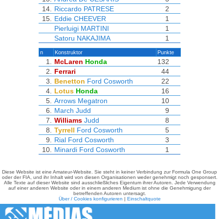
14.
Riccardo PATRESE
2
15.
Eddie CHEEVER
1
Pierluigi MARTINI
1
Satoru NAKAJIMA
1
n
Konstruktor
Punkte
1.
McLaren
Honda
132
2.
Ferrari
44
3.
Benetton
Ford Cosworth
22
4.
Lotus
Honda
16
5.
Arrows
Megatron
10
6.
March
Judd
9
7.
Williams
Judd
8
8.
Tyrrell
Ford Cosworth
5
9.
Rial
Ford Cosworth
3
10.
Minardi
Ford Cosworth
1
Diese Website ist eine Amateur-Website. Sie steht in keiner Verbindung zur Formula One Group
oder der FIA, und ihr Inhalt wird von diesen Organisationen weder genehmigt noch gesponsert.
Alle Texte auf dieser Website sind ausschließliches Eigentum ihrer Autoren. Jede Verwendung
auf einer anderen Website oder in einem anderen Medium ist ohne die Genehmigung der
betreffenden Autoren untersagt.
Über / Cookies konfigurieren
|
Einschaltquote