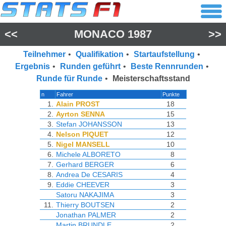
<<
MONACO 1987
>>
Teilnehmer
•
Qualifikation
•
Startaufstellung
•
Ergebnis
•
Runden geführt
•
Beste Rennrunden
•
Runde für Runde
•
Meisterschaftsstand
n
Fahrer
Punkte
1.
Alain PROST
18
2.
Ayrton SENNA
15
3.
Stefan JOHANSSON
13
4.
Nelson PIQUET
12
5.
Nigel MANSELL
10
6.
Michele ALBORETO
8
7.
Gerhard BERGER
6
8.
Andrea De CESARIS
4
9.
Eddie CHEEVER
3
Satoru NAKAJIMA
3
11.
Thierry BOUTSEN
2
Jonathan PALMER
2
Martin BRUNDLE
2