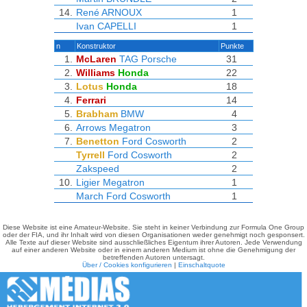
14.
René ARNOUX
1
Ivan CAPELLI
1
n
Konstruktor
Punkte
1.
McLaren
TAG Porsche
31
2.
Williams
Honda
22
3.
Lotus
Honda
18
4.
Ferrari
14
5.
Brabham
BMW
4
6.
Arrows
Megatron
3
7.
Benetton
Ford Cosworth
2
Tyrrell
Ford Cosworth
2
Zakspeed
2
10.
Ligier
Megatron
1
March
Ford Cosworth
1
Diese Website ist eine Amateur-Website. Sie steht in keiner Verbindung zur Formula One Group
oder der FIA, und ihr Inhalt wird von diesen Organisationen weder genehmigt noch gesponsert.
Alle Texte auf dieser Website sind ausschließliches Eigentum ihrer Autoren. Jede Verwendung
auf einer anderen Website oder in einem anderen Medium ist ohne die Genehmigung der
betreffenden Autoren untersagt.
Über / Cookies konfigurieren
|
Einschaltquote