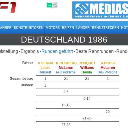
OFF
ON
DEUTSCHLAND 1986
ufstellung
Ergebnis
Runden geführt
Beste Rennrunden
Runde
•
•
•
•
Fahrer
A.SENNA
K.ROSBERG
N.PIQUET
A.PROST
Lotus
McLaren
Williams
McLaren
Renault
TAG Porsche
Honda
TAG Porsche
Gesamtbetrag
1
21
21
1
Runden
1
2-5
6-14
15-19
20
21-26
27-38