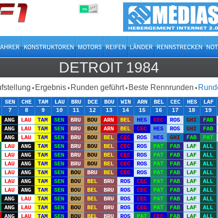
OFF
ON
DETROIT 1984
ufstellung
Ergebnis
Runden geführt
Beste Rennrunden
Runde
•
•
•
•
SEN
CHE
TAM
LAU
BRU
DCE
BOU
WIN
ARN
BEL
CEC
HES
LAF
7
8
9
10
11
12
13
14
15
16
17
18
19
ANG
LAU
TAM
SEN
BRU
BOU
ARN
BEL
HES
CEC
ROS
GHI
FAB
ANG
LAU
TAM
SEN
BRU
BOU
ARN
BEL
CEC
HES
ROS
GHI
FAB
ANG
LAU
TAM
SEN
BRU
BOU
BEL
CEC
ROS
HES
GHI
FAB
PAT
LAU
ANG
TAM
SEN
BRU
BOU
BEL
CEC
ROS
PAT
FAB
LAF
ALL
LAU
ANG
TAM
SEN
BRU
BOU
BEL
CEC
ROS
PAT
FAB
LAF
ALL
LAU
ANG
TAM
SEN
BRU
BOU
BEL
CEC
ROS
PAT
FAB
LAF
ALL
LAU
ANG
TAM
SEN
BOU
BRU
BEL
CEC
ROS
PAT
FAB
LAF
ALL
LAU
ANG
TAM
SEN
BOU
BEL
BRU
ROS
CEC
PAT
FAB
LAF
ALL
LAU
ANG
TAM
SEN
BOU
BEL
BRU
ROS
CEC
PAT
FAB
LAF
ALL
ANG
LAU
TAM
SEN
BOU
BEL
BRU
ROS
CEC
PAT
FAB
LAF
ALL
ANG
LAU
TAM
SEN
BOU
BEL
BRU
ROS
CEC
PAT
FAB
LAF
ALL
ANG
LAU
TAM
SEN
BOU
BEL
BRU
ROS
PAT
CEC
FAB
LAF
ALL