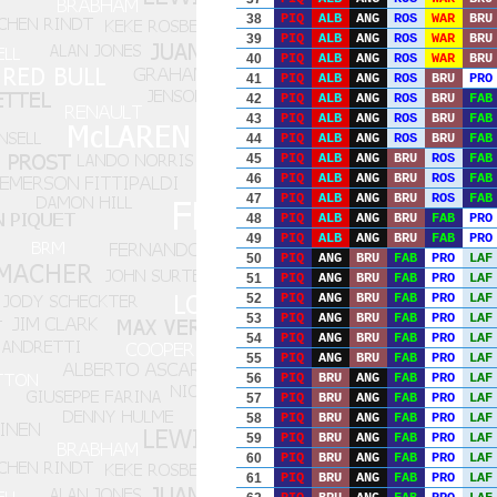
38
PIQ
ALB
ANG
ROS
WAR
BRU
39
PIQ
ALB
ANG
ROS
WAR
BRU
40
PIQ
ALB
ANG
ROS
WAR
BRU
41
PIQ
ALB
ANG
ROS
BRU
PRO
42
PIQ
ALB
ANG
ROS
BRU
FAB
43
PIQ
ALB
ANG
ROS
BRU
FAB
44
PIQ
ALB
ANG
ROS
BRU
FAB
45
PIQ
ALB
ANG
BRU
ROS
FAB
46
PIQ
ALB
ANG
BRU
ROS
FAB
47
PIQ
ALB
ANG
BRU
ROS
FAB
48
PIQ
ALB
ANG
BRU
FAB
PRO
49
PIQ
ALB
ANG
BRU
FAB
PRO
50
PIQ
ANG
BRU
FAB
PRO
LAF
51
PIQ
ANG
BRU
FAB
PRO
LAF
52
PIQ
ANG
BRU
FAB
PRO
LAF
53
PIQ
ANG
BRU
FAB
PRO
LAF
54
PIQ
ANG
BRU
FAB
PRO
LAF
55
PIQ
ANG
BRU
FAB
PRO
LAF
56
PIQ
BRU
ANG
FAB
PRO
LAF
57
PIQ
BRU
ANG
FAB
PRO
LAF
58
PIQ
BRU
ANG
FAB
PRO
LAF
59
PIQ
BRU
ANG
FAB
PRO
LAF
60
PIQ
BRU
ANG
FAB
PRO
LAF
61
PIQ
BRU
ANG
FAB
PRO
LAF