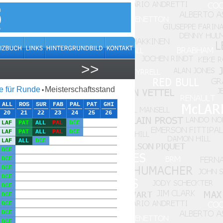
>>
 für Runde
Meisterschaftsstand
•
ALL
ROS
SUR
FAB
PAL
PAT
GHI
20
21
22
23
24
25
26
LAF
PAT
ALL
PAL
DCE
LAF
PAT
ALL
PAL
DCE
LAF
ALL
DCE
DCE
DCE
DCE
DCE
DCE
DCE
DCE
DCE
DCE