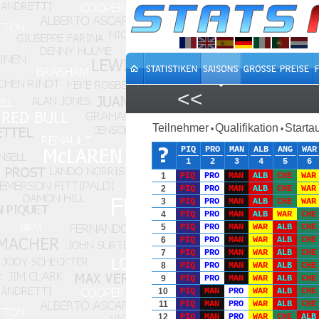
<<
Teilnehmer
Qualifikation
Starta
•
•
PIQ
PRO
MAN
ALB
ANG
WAR
1
2
3
4
5
6
1
PIQ
PRO
MAN
ALB
CHE
WAR
2
PIQ
PRO
MAN
ALB
CHE
WAR
3
PIQ
PRO
MAN
ALB
CHE
WAR
4
PIQ
PRO
MAN
ALB
WAR
CHE
5
PIQ
PRO
MAN
WAR
ALB
CHE
6
PIQ
PRO
MAN
WAR
ALB
CHE
7
PIQ
PRO
MAN
WAR
ALB
CHE
8
PIQ
PRO
MAN
WAR
ALB
CHE
9
PIQ
PRO
MAN
WAR
ALB
CHE
10
PIQ
MAN
PRO
WAR
ALB
CHE
11
PIQ
MAN
PRO
WAR
ALB
CHE
12
PIQ
MAN
PRO
WAR
CHE
ALB