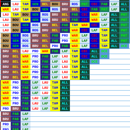
ANG
LAU
TAM
SEN
BEL
BOU
BRU
ROS
PAT
CEC
FAB
LAF
ALL
WAR
LAU
TAM
BOU
SEN
ROS
BRU
BEL
CEC
FAB
PAT
LAF
ALL
LAU
TAM
BOU
SEN
ROS
BRU
BEL
FAB
CEC
WAR
LAF
ALL
PAT
LAU
BOU
TAM
SEN
ROS
BRU
BEL
FAB
CEC
WAR
LAF
ALL
PAT
LAU
BOU
SEN
ROS
BRU
BEL
FAB
TAM
WAR
CEC
LAF
ALL
PAT
LAU
BOU
SEN
ROS
BRU
BEL
FAB
WAR
CEC
LAF
TAM
ALL
PAT
BOU
SEN
ROS
BRU
BEL
FAB
PRO
WAR
LAF
CEC
TAM
ALL
PAT
BOU
SEN
ROS
BRU
BEL
FAB
PRO
WAR
LAF
CEC
TAM
ALL
PAT
BOU
SEN
ROS
BRU
BEL
PRO
FAB
WAR
LAF
CEC
TAM
ALL
DCE
BRU
BEL
LAU
PRO
WAR
FAB
LAF
TAM
CEC
ALL
DCE
BRU
BEL
WAR
PRO
FAB
LAF
LAU
TAM
CEC
ALL
DCE
BRU
BEL
WAR
PRO
FAB
LAF
LAU
TAM
ALL
DCE
BRU
BEL
WAR
PRO
FAB
LAF
LAU
TAM
ALL
BRU
BEL
WAR
PRO
FAB
LAF
LAU
TAM
ALL
BRU
BEL
WAR
PRO
FAB
LAF
LAU
TAM
ALL
WAR
PRO
FAB
LAF
LAU
TAM
ALL
WAR
PRO
FAB
LAF
LAU
TAM
ALL
WAR
PRO
FAB
LAF
LAU
TAM
ALL
WAR
PRO
FAB
LAU
LAF
TAM
ALL
WAR
PRO
FAB
LAU
LAF
TAM
ALL
PRO
BRU
FAB
LAU
LAF
TAM
ALL
BRU
FAB
LAF
BRU
FAB
LAF
PRO
FAB
LAF
PRO
FAB
LAF