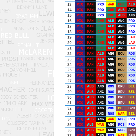
13
PIQ
MAN
PRO
WAR
CHE
ALB
14
PIQ
MAN
PRO
CHE
ALB
ANG
15
PIQ
MAN
PRO
CHE
ALB
ANG
16
PIQ
MAN
CHE
ALB
ANG
PRO
17
PIQ
MAN
CHE
ALB
ANG
PRO
18
PIQ
MAN
CHE
ALB
ANG
PRO
19
PIQ
MAN
CHE
ALB
ANG
LAU
20
PIQ
MAN
CHE
ALB
ANG
LAU
21
PIQ
MAN
CHE
ALB
ANG
LAU
22
PIQ
MAN
ALB
ANG
BOU
ROS
23
PIQ
MAN
ALB
ANG
BOU
ROS
24
PIQ
MAN
ALB
ANG
BOU
ROS
25
PIQ
MAN
ALB
ANG
BOU
ROS
26
PIQ
MAN
ALB
ANG
BOU
ROS
27
PIQ
MAN
ALB
ANG
BOU
ROS
28
PIQ
ALB
ANG
ROS
BRU
BEL
29
PIQ
ALB
ANG
ROS
BRU
BEL
30
PIQ
ALB
ANG
ROS
BRU
BEL
31
PIQ
ALB
ANG
ROS
BRU
BEL
32
PIQ
ALB
ANG
ROS
BEL
BRU
33
PIQ
ALB
ANG
ROS
WAR
BEL
34
PIQ
ALB
ANG
WAR
ROS
PRO
35
PIQ
ALB
WAR
ANG
ROS
PRO
36
PIQ
ALB
WAR
ANG
ROS
BRU
37
PIQ
ALB
ANG
ROS
WAR
BRU