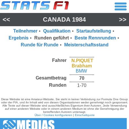
<<
CANADA 1984
>>
Teilnehmer
•
Qualifikation
•
Startaufstellung
•
Ergebnis
•
Runden geführt
•
Beste Rennrunden
•
Runde für Runde
•
Meisterschaftsstand
Fahrer
N.PIQUET
Brabham
BMW
Gesamtbetrag
70
Runden
1-70
Diese Website ist eine Amateur-Website. Sie steht in keiner Verbindung zur Formula One Group
oder der FIA, und ihr Inhalt wird von diesen Organisationen weder genehmigt noch gesponsert.
Alle Texte auf dieser Website sind ausschließliches Eigentum ihrer Autoren. Jede Verwendung
auf einer anderen Website oder in einem anderen Medium ist ohne die Genehmigung der
betreffenden Autoren untersagt.
Über / Cookies konfigurieren
|
Einschaltquote