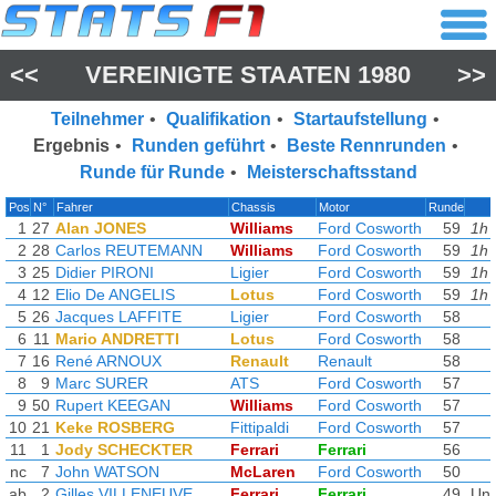
<<
VEREINIGTE STAATEN 1980
>>
Teilnehmer
•
Qualifikation
•
Startaufstellung
•
Ergebnis
•
Runden geführt
•
Beste Rennrunden
•
Runde für Runde
•
Meisterschaftsstand
Pos
N°
Fahrer
Chassis
Motor
Runde
1
27
Alan JONES
Williams
Ford Cosworth
59
1h 
2
28
Carlos REUTEMANN
Williams
Ford Cosworth
59
1h 
3
25
Didier PIRONI
Ligier
Ford Cosworth
59
1h 
4
12
Elio De ANGELIS
Lotus
Ford Cosworth
59
1h 
5
26
Jacques LAFFITE
Ligier
Ford Cosworth
58
6
11
Mario ANDRETTI
Lotus
Ford Cosworth
58
7
16
René ARNOUX
Renault
Renault
58
8
9
Marc SURER
ATS
Ford Cosworth
57
9
50
Rupert KEEGAN
Williams
Ford Cosworth
57
10
21
Keke ROSBERG
Fittipaldi
Ford Cosworth
57
11
1
Jody SCHECKTER
Ferrari
Ferrari
56
nc
7
John WATSON
McLaren
Ford Cosworth
50
ab
2
Gilles VILLENEUVE
Ferrari
Ferrari
49
Unfa