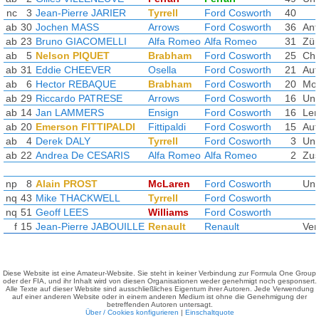
nc
3
Jean-Pierre JARIER
Tyrrell
Ford Cosworth
40
ab
30
Jochen MASS
Arrows
Ford Cosworth
36
Ant
ab
23
Bruno GIACOMELLI
Alfa Romeo
Alfa Romeo
31
Zün
ab
5
Nelson PIQUET
Brabham
Ford Cosworth
25
Châ
ab
31
Eddie CHEEVER
Osella
Ford Cosworth
21
Auf
ab
6
Hector REBAQUE
Brabham
Ford Cosworth
20
Mot
ab
29
Riccardo PATRESE
Arrows
Ford Cosworth
16
Unfa
ab
14
Jan LAMMERS
Ensign
Ford Cosworth
16
Len
ab
20
Emerson FITTIPALDI
Fittipaldi
Ford Cosworth
15
Auf
ab
4
Derek DALY
Tyrrell
Ford Cosworth
3
Unfa
ab
22
Andrea De CESARIS
Alfa Romeo
Alfa Romeo
2
Zus
np
8
Alain PROST
McLaren
Ford Cosworth
Unfa
nq
43
Mike THACKWELL
Tyrrell
Ford Cosworth
nq
51
Geoff LEES
Williams
Ford Cosworth
f
15
Jean-Pierre JABOUILLE
Renault
Renault
Ver
Diese Website ist eine Amateur-Website. Sie steht in keiner Verbindung zur Formula One Group
oder der FIA, und ihr Inhalt wird von diesen Organisationen weder genehmigt noch gesponsert.
Alle Texte auf dieser Website sind ausschließliches Eigentum ihrer Autoren. Jede Verwendung
auf einer anderen Website oder in einem anderen Medium ist ohne die Genehmigung der
betreffenden Autoren untersagt.
Über / Cookies konfigurieren
|
Einschaltquote