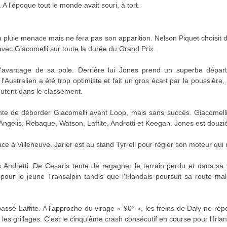
 l'époque tout le monde avait souri, à tort.
pluie menace mais ne fera pas son apparition. Nelson Piquet choisit d
r avec Giacomelli sur toute la durée du Grand Prix.
l'avantage de sa pole. Derrière lui Jones prend un superbe dépar
Australien a été trop optimiste et fait un gros écart par la poussière,
hutent dans le classement.
ente de déborder Giacomelli avant Loop, mais sans succès. Giacomell
Angelis, Rebaque, Watson, Laffite, Andretti et Keegan. Jones est douz
e à Villeneuve. Jarier est au stand Tyrrell pour régler son moteur qui r
Andretti. De Cesaris tente de regagner le terrain perdu et dans sa f
 pour le jeune Transalpin tandis que l'Irlandais poursuit sa route m
assé Laffite. A l'approche du virage « 90° », les freins de Daly ne répo
les grillages. C'est le cinquième crash consécutif en course pour l'Irlan