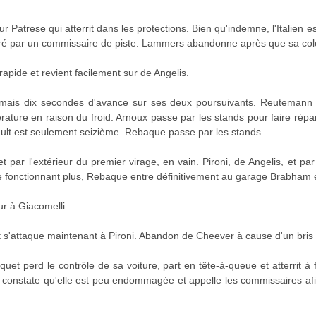
 Patrese qui atterrit dans les protections. Bien qu'indemne, l'Italien est
ivré par un commissaire de piste. Lammers abandonne après que sa colo
 rapide et revient facilement sur de Angelis.
mais dix secondes d'avance sur ses deux poursuivants. Reutemann 
ature en raison du froid. Arnoux passe par les stands pour faire ré
ault est seulement seizième. Rebaque passe par les stands.
par l'extérieur du premier virage, en vain. Pironi, de Angelis, et p
ne fonctionnant plus, Rebaque entre définitivement au garage Brabham
r à Giacomelli.
t s'attaque maintenant à Pironi. Abandon de Cheever à cause d'un bris
uet perd le contrôle de sa voiture, part en tête-à-queue et atterrit à 
, constate qu'elle est peu endommagée et appelle les commissaires afin