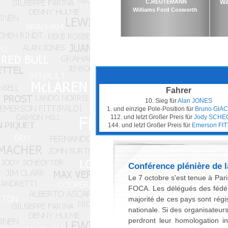
C.REUTEMANN
Wi
Williams Ford Cosworth
Fahrer
10. Sieg für
Alan JONES
1. und einzige Pole-Position für
Bruno GIA
112. und letzt Großer Preis für
Jody SCHE
144. und letzt Großer Preis für
Emerson FIT
Conférence plénière de l
Le 7 octobre s'est tenue à Par
FOCA. Les délégués des fédéra
majorité de ces pays sont régis
nationale. Si des organisateurs
perdront leur homologation in