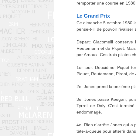
remporter une course en 1980. A
Le Grand Prix
Ce dimanche 5 octobre 1980 la 
pense-t-il, de pouvoir rivalise
Départ: Giacomelli conserve 
Reutemann et de Piquet. Mais l'
par Arnoux. Ces trois pilotes c
1er tour: Deuxième, Piquet t
Piquet, Reutemann, Pironi, de 
2e: Jones prend la onzième plac
3e: Jones passe Keegan, puis 
Tyrrell de Daly. C'est terminé
endommagé.
4e: Rien n'arrête Jones qui a p
tête-à-queue pour atterrir dans 