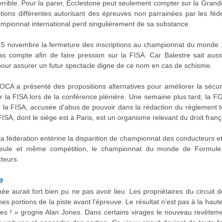
errible. Pour la parer, Ecclestone peut seulement compter sur la Grand
ions différentes autorisant des épreuves non parrainées par les fédé
mpionnat international perd singulièrement de sa substance.
u 15 novembre la fermeture des inscriptions au championnat du mond
s compte afin de faire pression sur la FISA. Car Balestre sait aussi
s pour assurer un futur spectacle digne de ce nom en cas de schisme.
CA a présenté des propositions alternatives pour améliorer la sécurité
r la FISA lors de la conférence plénière. Une semaine plus tard, la 
re la FISA, accusée d'abus de pouvoir dans la rédaction du règlement 
ISA, dont le siège est à Paris, est un organisme relevant du droit franç
a fédération entérine la disparition de championnat des conducteurs e
seule et même compétition, le championnat du monde de Formule 
cteurs.
e
ée aurait fort bien pu ne pas avoir lieu. Les propriétaires du circuit 
nes portions de la piste avant l'épreuve. Le résultat n'est pas à la hau
res ! » grogne Alan Jones. Dans certains virages le nouveau revêteme