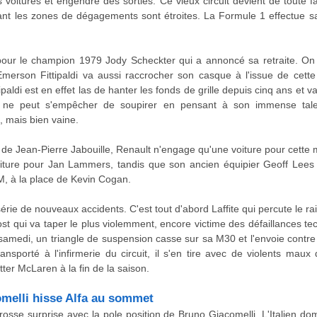
les voitures et engendre des sorties. Ce vieux circuit devient de tout
nt les zones de dégagements sont étroites. La Formule 1 effectue sa
pour le champion 1979 Jody Scheckter qui a annoncé sa retraite. On 
rson Fittipaldi va aussi raccrocher son casque à l'issue de cette c
ipaldi est en effet las de hanter les fonds de grille depuis cinq ans et v
On ne peut s'empêcher de soupirer en pensant à son immense tal
 mais bien vaine.
 de Jean-Pierre Jabouille, Renault n'engage qu'une voiture pour cette 
iture pour Jan Lammers, tandis que son ancien équipier Geoff Lees
M, à la place de Kevin Cogan.
rie de nouveaux accidents. C'est tout d'abord Laffite qui percute le rail
st qui va taper le plus violemment, encore victime des défaillances 
 samedi, un triangle de suspension casse sur sa M30 et l'envoie contre 
ansporté à l'infirmerie du circuit, il s'en tire avec de violents maux
tter McLaren à la fin de la saison.
omelli hisse Alfa au sommet
grosse surprise avec la pole position de Bruno Giacomelli. L'Italien d