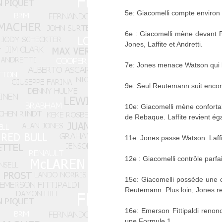
5e: Giacomelli compte environ 
6e : Giacomelli mène devant Pi
Jones, Laffite et Andretti.
7e: Jones menace Watson qui l
9e: Seul Reutemann suit encor
10e: Giacomelli mène confortab
de Rebaque. Laffite revient éga
11e: Jones passe Watson. Laff
12e : Giacomelli contrôle parf
15e: Giacomelli possède une c
Reutemann. Plus loin, Jones r
16e: Emerson Fittipaldi reno
une Formule 1.