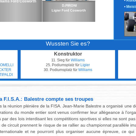
•
Runde
lliams Ford Cosworth
D.PIRONI
•
Meist
Ligier Ford Cosworth
Wussten Sie es?
Konstruktor
11. Sieg für
Williams
COMELLI
25. Podiumsplatz für
Ligier
CKTER
30. Podiumsplatz für
Williams
TIPALDI
a F.I.S.A.: Balestre compte ses troupes
is la réunion plénière de la FISA. Jean-Marie Balestre a organisé une d
tions du monde entier sont venus confirmer leur allégeance à l'orga
 par des lois interdisant les compétitions sportives si elles ne sont pa
 de circuit prennent le risque de se rallier au championnat parallèle im
ternationale et ne pourront plus organiser aucune épreuve, ce qui si