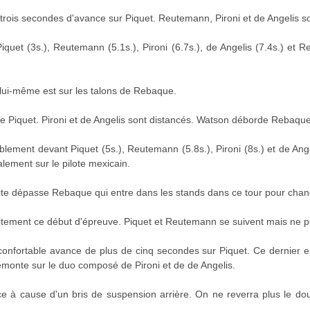
trois secondes d'avance sur Piquet. Reutemann, Pironi et de Angelis son
quet (3s.), Reutemann (5.1s.), Pironi (6.7s.), de Angelis (7.4s.) et 
ui-même est sur les talons de Rebaque.
e Piquet. Pironi et de Angelis sont distancés. Watson déborde Rebaque
lement devant Piquet (5s.), Reutemann (5.8s.), Pironi (8s.) et de Ang
lement sur le pilote mexicain.
ite dépasse Rebaque qui entre dans les stands dans ce tour pour cha
aitement ce début d'épreuve. Piquet et Reutemann se suivent mais ne 
onfortable avance de plus de cinq secondes sur Piquet. Ce dernier 
emonte sur le duo composé de Pironi et de de Angelis.
nce à cause d'un bris de suspension arrière. On ne reverra plus le 