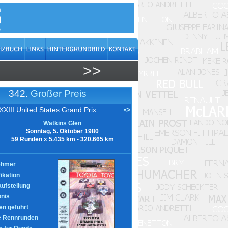
0
>>
342.
Großer Preis
XXIII United States Grand Prix
•>
Watkins Glen
Sonntag, 5. Oktober 1980
59 Runden x 5.435 km - 320.665 km
ehmer
fikation
aufstellung
nis
n geführt
e Rennrunden