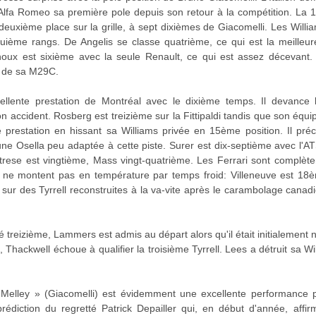
 à Alfa Romeo sa première pole depuis son retour à la compétition. La
a deuxième place sur la grille, à sept dixièmes de Giacomelli. Les Wi
quième rangs. De Angelis se classe quatrième, ce qui est la meille
Arnoux est sixième avec la seule Renault, ce qui est assez décevant.
t de sa M29C.
llente prestation de Montréal avec le dixième temps. Il devance la 
 accident. Rosberg est treizième sur la Fittipaldi tandis que son équi
 prestation en hissant sa Williams privée en 15ème position. Il pr
ne Osella peu adaptée à cette piste. Surer est dix-septième avec l'AT
atrese est vingtième, Mass vingt-quatrième. Les Ferrari sont complèt
 ne montent pas en température par temps froid: Villeneuve est 18
sur des Tyrrell reconstruites à la va-vite après le carambolage canadi
fié treizième, Lammers est admis au départ alors qu'il était initialement n
, Thackwell échoue à qualifier la troisième Tyrrell. Lees a détruit sa W
Melley » (Giacomelli) est évidemment une excellente performance po
 prédiction du regretté Patrick Depailler qui, en début d'année, affi