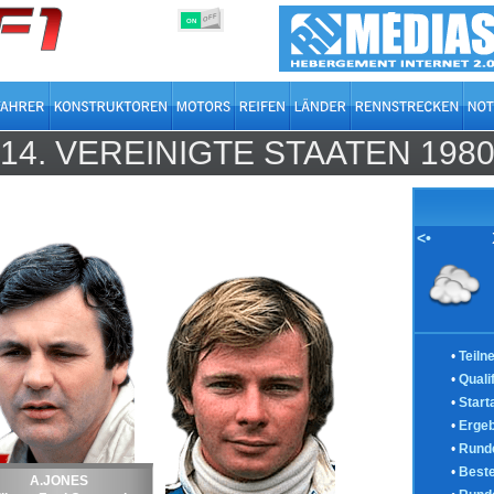
OFF
ON
14.
VEREINIGTE STAATEN
198
<•
•
Teiln
•
Quali
•
Start
•
Ergeb
•
Runde
•
Best
A.JONES