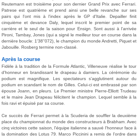
Reutemann est troisième pour son dernier Grand Prix avec Ferrari.
Patrese est quatrième et prend ainsi une belle revanche sur ses
pairs qui l'ont mis à l'index après le GP d'Italie. Depailler finit
cinquième et devance Daly, lequel inscrit le premier point de sa
carrière et le seul de la saison pour Ensign. Sont aussi à l'arrivée
Pironi, Tambay, Jones (qui a signé le meilleur tour en course dans la
dernière boucle: 1'38''072), le champion du monde Andretti, Piquet et
Jabouille. Rosberg termine non-classé.
Après la course
Fidèle à la tradition de la Formule Atlantic, Villeneuve réalise le tour
d'honneur en brandissant le drapeau à damiers. La cérémonie du
podium est magnifique. Les spectateurs s'agglutinent autour du
podium en scandant le nom de Gilles. Celui-ci est embrassé par son
épouse Joann, en pleurs. Le Premier ministre Pierre-Elliott Trudeau
et le maire Jean Drapeau félicitent le champion. Lequel semble à la
fois ravi et épuisé par sa course.
Ce succès de Ferrari permet à la Scuderia de souffler la deuxième
place du championnat du monde des constructeurs à Brabham. Avec
cinq victoires cette saison, l'équipe italienne a sauvé l'honneur face à
la domination des Lotus 79. Marco Piccinini a remis de l'ordre dans