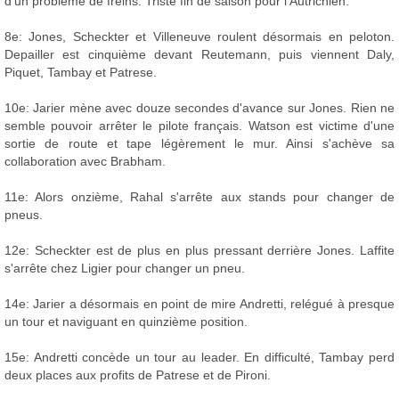
d'un problème de freins. Triste fin de saison pour l'Autrichien.
8e: Jones, Scheckter et Villeneuve roulent désormais en peloton.
Depailler est cinquième devant Reutemann, puis viennent Daly,
Piquet, Tambay et Patrese.
10e: Jarier mène avec douze secondes d'avance sur Jones. Rien ne
semble pouvoir arrêter le pilote français. Watson est victime d'une
sortie de route et tape légèrement le mur. Ainsi s'achève sa
collaboration avec Brabham.
11e: Alors onzième, Rahal s'arrête aux stands pour changer de
pneus.
12e: Scheckter est de plus en plus pressant derrière Jones. Laffite
s'arrête chez Ligier pour changer un pneu.
14e: Jarier a désormais en point de mire Andretti, relégué à presque
un tour et naviguant en quinzième position.
15e: Andretti concède un tour au leader. En difficulté, Tambay perd
deux places aux profits de Patrese et de Pironi.