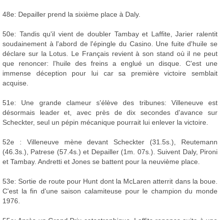
48e: Depailler prend la sixième place à Daly.
50e: Tandis qu'il vient de doubler Tambay et Laffite, Jarier ralentit
soudainement à l'abord de l'épingle du Casino. Une fuite d'huile se
déclare sur la Lotus. Le Français revient à son stand où il ne peut
que renoncer: l'huile des freins a englué un disque. C'est une
immense déception pour lui car sa première victoire semblait
acquise.
51e: Une grande clameur s'élève des tribunes: Villeneuve est
désormais leader et, avec près de dix secondes d'avance sur
Scheckter, seul un pépin mécanique pourrait lui enlever la victoire.
52e : Villeneuve mène devant Scheckter (31.5s.), Reutemann
(46.3s.), Patrese (57.4s.) et Depailler (1m. 07s.). Suivent Daly, Pironi
et Tambay. Andretti et Jones se battent pour la neuvième place.
53e: Sortie de route pour Hunt dont la McLaren atterrit dans la boue.
C'est la fin d'une saison calamiteuse pour le champion du monde
1976.