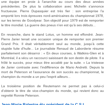
une équipe en proie à l'anarchie au cours des deux années
précédentes. De plus la collaboration avec Michelin s'annonce
fructueuse. Pierre Dupasquier est très fier : son entreprise l'a
emporté lors trois épreuves nord-américaines du championnat 1978,
sur les terres de Goodyear. Son objectif pour 1979 est de remporter
le titre mondial. La guerre des pneus n'en est qu'à ses débuts...
En revanche, dans le stand Lotus, un homme est effondré. Jean-
Pierre Jarier tenait une occasion unique de remporter son premier
Grand Prix. Il était véritablement seul au monde, jusqu'à cette
stupide fuite d'huile... Le journaliste Renaud de Laborderie résume
parfaitement son désarroi : « En deux courses, à Watkins-Glen et à
Montréal, il a vécu un raccourci saisissant de son destin de pilote. Il a
frôlé le succès, pour mieux être accablé par la suite. » La tristesse
de Jarier contraste avec l'indifférence de Mario Andretti. Depuis la
mort de Peterson et l'assurance de son succès au championnat, le
champion du monde a un peu l'esprit ailleurs...
La troisième position de Reutemann ne permet pas à celui-ci
d'obtenir le titre de vice-champion du monde, qui revient donc au
regretté Ronnie Peterson.
Jean-Marie Balestre élu président de la C.S.I.