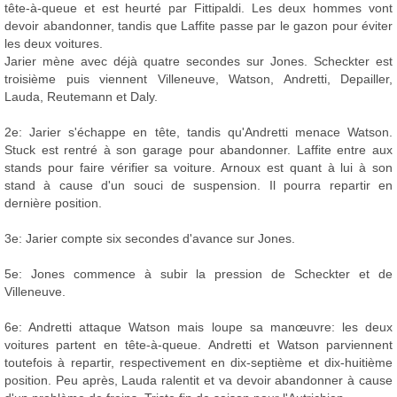
tête-à-queue et est heurté par Fittipaldi. Les deux hommes vont
devoir abandonner, tandis que Laffite passe par le gazon pour éviter
les deux voitures.
Jarier mène avec déjà quatre secondes sur Jones. Scheckter est
troisième puis viennent Villeneuve, Watson, Andretti, Depailler,
Lauda, Reutemann et Daly.
2e: Jarier s'échappe en tête, tandis qu'Andretti menace Watson.
Stuck est rentré à son garage pour abandonner. Laffite entre aux
stands pour faire vérifier sa voiture. Arnoux est quant à lui à son
stand à cause d'un souci de suspension. Il pourra repartir en
dernière position.
3e: Jarier compte six secondes d'avance sur Jones.
5e: Jones commence à subir la pression de Scheckter et de
Villeneuve.
6e: Andretti attaque Watson mais loupe sa manœuvre: les deux
voitures partent en tête-à-queue. Andretti et Watson parviennent
toutefois à repartir, respectivement en dix-septième et dix-huitième
position. Peu après, Lauda ralentit et va devoir abandonner à cause