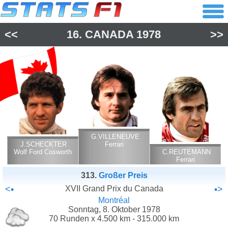
<<
16.
CANADA
1978
>>
G.VILLENEUVE
J.SCHECKTER
Ferrari
Wolf Ford Cosworth
C.REUTEMANN
Ferrari
313.
Großer Preis
<•
XVII Grand Prix du Canada
•>
Montréal
Sonntag, 8. Oktober 1978
70 Runden x 4.500 km - 315.000 km