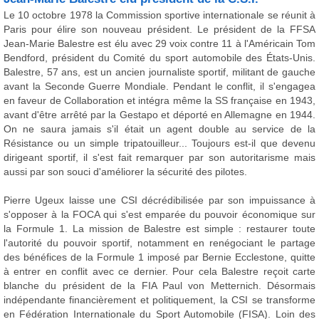
Le 10 octobre 1978 la Commission sportive internationale se réunit à
Paris pour élire son nouveau président. Le président de la FFSA
Jean-Marie Balestre est élu avec 29 voix contre 11 à l'Américain Tom
Bendford, président du Comité du sport automobile des États-Unis.
Balestre, 57 ans, est un ancien journaliste sportif, militant de gauche
avant la Seconde Guerre Mondiale. Pendant le conflit, il s'engagea
en faveur de Collaboration et intégra même la SS française en 1943,
avant d'être arrêté par la Gestapo et déporté en Allemagne en 1944.
On ne saura jamais s'il était un agent double au service de la
Résistance ou un simple tripatouilleur... Toujours est-il que devenu
dirigeant sportif, il s'est fait remarquer par son autoritarisme mais
aussi par son souci d'améliorer la sécurité des pilotes.
Pierre Ugeux laisse une CSI décrédibilisée par son impuissance à
s'opposer à la FOCA qui s'est emparée du pouvoir économique sur
la Formule 1. La mission de Balestre est simple : restaurer toute
l'autorité du pouvoir sportif, notamment en renégociant le partage
des bénéfices de la Formule 1 imposé par Bernie Ecclestone, quitte
à entrer en conflit avec ce dernier. Pour cela Balestre reçoit carte
blanche du président de la FIA Paul von Metternich. Désormais
indépendante financièrement et politiquement, la CSI se transforme
en Fédération Internationale du Sport Automobile (FISA). Loin des