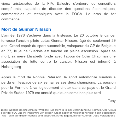
vieux aristocrates de la FIA, Balestre s'entoure de conseillers
compétents, capables de discuter des questions économiques,
commerciales et techniques avec la FOCA. Le bras de fer
commence...
Mort de Gunnar Nilsson
L'année 1978 s'achève dans la tristesse. Le 20 octobre le cancer
terrasse l'ancien pilote Lotus Gunnar Nilsson, âgé de seulement 29
ans. Grand espoir du sport automobile, vainqueur du GP de Belgique
en 77, le jeune Suédois est fauché en pleine ascension. Après sa
mort, sa mère Élisabeth fonde avec l'appui de Colin Chapman une
association de lutte contre le cancer. Nilsson est inhumé à
Helsingborg.
Après la mort de Ronnie Peterson, le sport automobile suédois a
perdu en l'espace de six semaines ses deux champions. La passion
pour la Formule 1 va logiquement chuter dans ce pays et le Grand
Prix de Suède 1979 est annulé quelques semaines plus tard.
Tony
Diese Website ist eine Amateur-Website. Sie steht in keiner Verbindung zur Formula One Group
oder der FIA, und ihr Inhalt wird von diesen Organisationen weder genehmigt noch gesponsert.
Alle Texte auf dieser Website sind ausschließliches Eigentum ihrer Autoren. Jede Verwendung