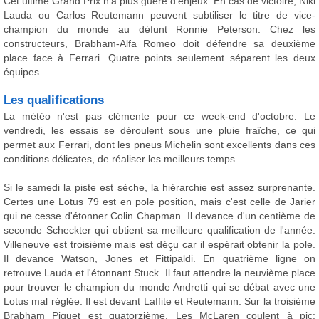
Cet ultime Grand Prix n'a plus guère d'enjeux. En cas de victoire, Niki
Lauda ou Carlos Reutemann peuvent subtiliser le titre de vice-
champion du monde au défunt Ronnie Peterson. Chez les
constructeurs, Brabham-Alfa Romeo doit défendre sa deuxième
place face à Ferrari. Quatre points seulement séparent les deux
équipes.
Les qualifications
La météo n'est pas clémente pour ce week-end d'octobre. Le
vendredi, les essais se déroulent sous une pluie fraîche, ce qui
permet aux Ferrari, dont les pneus Michelin sont excellents dans ces
conditions délicates, de réaliser les meilleurs temps.
Si le samedi la piste est sèche, la hiérarchie est assez surprenante.
Certes une Lotus 79 est en pole position, mais c'est celle de Jarier
qui ne cesse d'étonner Colin Chapman. Il devance d'un centième de
seconde Scheckter qui obtient sa meilleure qualification de l'année.
Villeneuve est troisième mais est déçu car il espérait obtenir la pole.
Il devance Watson, Jones et Fittipaldi. En quatrième ligne on
retrouve Lauda et l'étonnant Stuck. Il faut attendre la neuvième place
pour trouver le champion du monde Andretti qui se débat avec une
Lotus mal réglée. Il est devant Laffite et Reutemann. Sur la troisième
Brabham Piquet est quatorzième. Les McLaren coulent à pic: