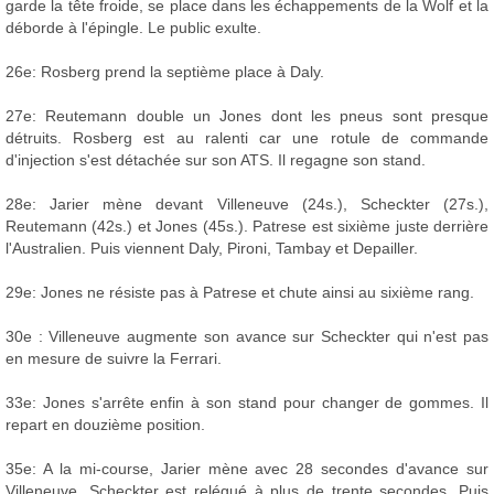
garde la tête froide, se place dans les échappements de la Wolf et la
déborde à l'épingle. Le public exulte.
26e: Rosberg prend la septième place à Daly.
27e: Reutemann double un Jones dont les pneus sont presque
détruits. Rosberg est au ralenti car une rotule de commande
d'injection s'est détachée sur son ATS. Il regagne son stand.
28e: Jarier mène devant Villeneuve (24s.), Scheckter (27s.),
Reutemann (42s.) et Jones (45s.). Patrese est sixième juste derrière
l'Australien. Puis viennent Daly, Pironi, Tambay et Depailler.
29e: Jones ne résiste pas à Patrese et chute ainsi au sixième rang.
30e : Villeneuve augmente son avance sur Scheckter qui n'est pas
en mesure de suivre la Ferrari.
33e: Jones s'arrête enfin à son stand pour changer de gommes. Il
repart en douzième position.
35e: A la mi-course, Jarier mène avec 28 secondes d'avance sur
Villeneuve. Scheckter est relégué à plus de trente secondes. Puis