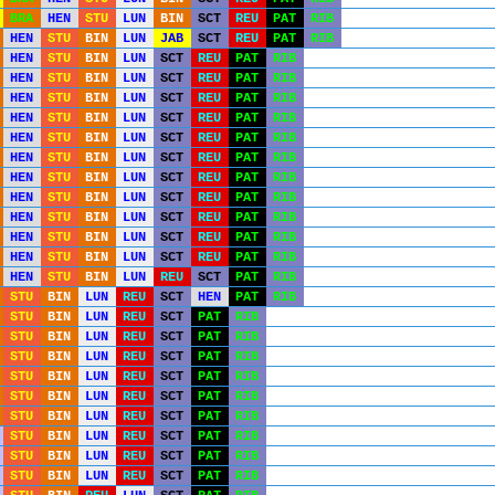
BRA
HEN
STU
LUN
BIN
SCT
REU
PAT
RIB
HEN
STU
BIN
LUN
JAB
SCT
REU
PAT
RIB
HEN
STU
BIN
LUN
SCT
REU
PAT
RIB
HEN
STU
BIN
LUN
SCT
REU
PAT
RIB
HEN
STU
BIN
LUN
SCT
REU
PAT
RIB
HEN
STU
BIN
LUN
SCT
REU
PAT
RIB
HEN
STU
BIN
LUN
SCT
REU
PAT
RIB
HEN
STU
BIN
LUN
SCT
REU
PAT
RIB
HEN
STU
BIN
LUN
SCT
REU
PAT
RIB
HEN
STU
BIN
LUN
SCT
REU
PAT
RIB
HEN
STU
BIN
LUN
SCT
REU
PAT
RIB
HEN
STU
BIN
LUN
SCT
REU
PAT
RIB
HEN
STU
BIN
LUN
SCT
REU
PAT
RIB
HEN
STU
BIN
LUN
REU
SCT
PAT
RIB
STU
BIN
LUN
REU
SCT
HEN
PAT
RIB
STU
BIN
LUN
REU
SCT
PAT
RIB
STU
BIN
LUN
REU
SCT
PAT
RIB
STU
BIN
LUN
REU
SCT
PAT
RIB
STU
BIN
LUN
REU
SCT
PAT
RIB
STU
BIN
LUN
REU
SCT
PAT
RIB
STU
BIN
LUN
REU
SCT
PAT
RIB
STU
BIN
LUN
REU
SCT
PAT
RIB
STU
BIN
LUN
REU
SCT
PAT
RIB
STU
BIN
LUN
REU
SCT
PAT
RIB