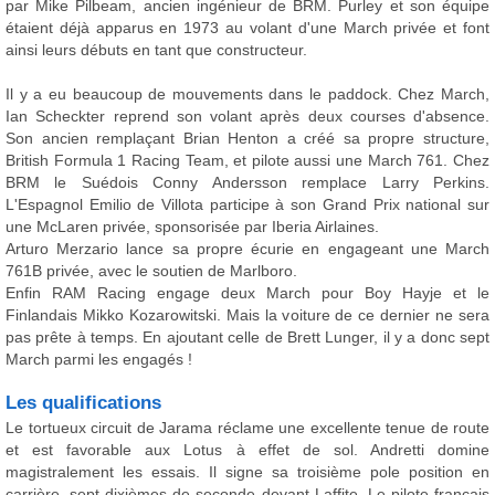
par Mike Pilbeam, ancien ingénieur de BRM. Purley et son équipe
étaient déjà apparus en 1973 au volant d'une March privée et font
ainsi leurs débuts en tant que constructeur.
Il y a eu beaucoup de mouvements dans le paddock. Chez March,
Ian Scheckter reprend son volant après deux courses d'absence.
Son ancien remplaçant Brian Henton a créé sa propre structure,
British Formula 1 Racing Team, et pilote aussi une March 761. Chez
BRM le Suédois Conny Andersson remplace Larry Perkins.
L'Espagnol Emilio de Villota participe à son Grand Prix national sur
une McLaren privée, sponsorisée par Iberia Airlaines.
Arturo Merzario lance sa propre écurie en engageant une March
761B privée, avec le soutien de Marlboro.
Enfin RAM Racing engage deux March pour Boy Hayje et le
Finlandais Mikko Kozarowitski. Mais la voiture de ce dernier ne sera
pas prête à temps. En ajoutant celle de Brett Lunger, il y a donc sept
March parmi les engagés !
Les qualifications
Le tortueux circuit de Jarama réclame une excellente tenue de route
et est favorable aux Lotus à effet de sol. Andretti domine
magistralement les essais. Il signe sa troisième pole position en
carrière, sept dixièmes de seconde devant Laffite. Le pilote français