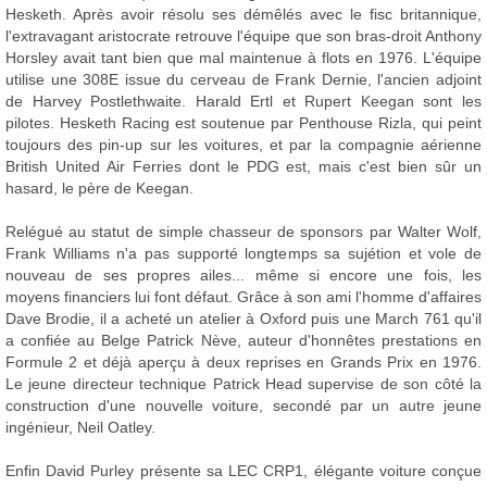
Hesketh. Après avoir résolu ses démêlés avec le fisc britannique,
l'extravagant aristocrate retrouve l'équipe que son bras-droit Anthony
Horsley avait tant bien que mal maintenue à flots en 1976. L'équipe
utilise une 308E issue du cerveau de Frank Dernie, l'ancien adjoint
de Harvey Postlethwaite. Harald Ertl et Rupert Keegan sont les
pilotes. Hesketh Racing est soutenue par Penthouse Rizla, qui peint
toujours des pin-up sur les voitures, et par la compagnie aérienne
British United Air Ferries dont le PDG est, mais c'est bien sûr un
hasard, le père de Keegan.
Relégué au statut de simple chasseur de sponsors par Walter Wolf,
Frank Williams n'a pas supporté longtemps sa sujétion et vole de
nouveau de ses propres ailes... même si encore une fois, les
moyens financiers lui font défaut. Grâce à son ami l'homme d'affaires
Dave Brodie, il a acheté un atelier à Oxford puis une March 761 qu'il
a confiée au Belge Patrick Nève, auteur d'honnêtes prestations en
Formule 2 et déjà aperçu à deux reprises en Grands Prix en 1976.
Le jeune directeur technique Patrick Head supervise de son côté la
construction d'une nouvelle voiture, secondé par un autre jeune
ingénieur, Neil Oatley.
Enfin David Purley présente sa LEC CRP1, élégante voiture conçue