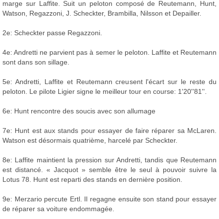
marge sur Laffite. Suit un peloton composé de Reutemann, Hunt,
Watson, Regazzoni, J. Scheckter, Brambilla, Nilsson et Depailler.
2e: Scheckter passe Regazzoni.
4e: Andretti ne parvient pas à semer le peloton. Laffite et Reutemann
sont dans son sillage.
5e: Andretti, Laffite et Reutemann creusent l'écart sur le reste du
peloton. Le pilote Ligier signe le meilleur tour en course: 1'20''81''.
6e: Hunt rencontre des soucis avec son allumage
7e: Hunt est aux stands pour essayer de faire réparer sa McLaren.
Watson est désormais quatrième, harcelé par Scheckter.
8e: Laffite maintient la pression sur Andretti, tandis que Reutemann
est distancé. « Jacquot » semble être le seul à pouvoir suivre la
Lotus 78. Hunt est reparti des stands en dernière position.
9e: Merzario percute Ertl. Il regagne ensuite son stand pour essayer
de réparer sa voiture endommagée.