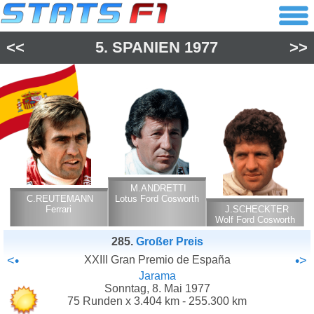
<<
5.
SPANIEN
1977
>>
M.ANDRETTI
C.REUTEMANN
Lotus Ford Cosworth
Ferrari
J.SCHECKTER
Wolf Ford Cosworth
285.
Großer Preis
<•
XXIII Gran Premio de España
•>
Jarama
Sonntag, 8. Mai 1977
75 Runden x 3.404 km - 255.300 km