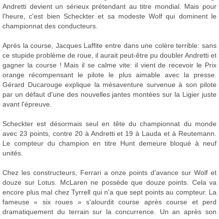
Andretti devient un sérieux prétendant au titre mondial. Mais pour
l'heure, c'est bien Scheckter et sa modeste Wolf qui dominent le
championnat des conducteurs.
Après la course, Jacques Laffite entre dans une colère terrible: sans
ce stupide problème de roue, il aurait peut-être pu doubler Andretti et
gagner la course ! Mais il se calme vite: il vient de recevoir le Prix
orange récompensant le pilote le plus aimable avec la presse.
Gérard Ducarouge explique la mésaventure survenue à son pilote
par un défaut d'une des nouvelles jantes montées sur la Ligier juste
avant l'épreuve.
Scheckter est désormais seul en tête du championnat du monde
avec 23 points, contre 20 à Andretti et 19 à Lauda et à Reutemann.
Le compteur du champion en titre Hunt demeure bloqué à neuf
unités.
Chez les constructeurs, Ferrari a onze points d'avance sur Wolf et
douze sur Lotus. McLaren ne possède que douze points. Cela va
encore plus mal chez Tyrrell qui n'a que sept points au compteur. La
fameuse « six roues » s'alourdit course après course et perd
dramatiquement du terrain sur la concurrence. Un an après son