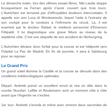
Le dimanche matin, lors des ultimes essais libres, Niki Lauda stoppe
brusquement sa Ferrari après n'avoir couvert que trois tours.
L'Autrichien est terrassé par d'effroyables douleurs intercostales. Il
appelle son ami Luca di Montezemolo, lequel l'aide à l'extraire de
son cockpit pour le conduire à l'infirmerie du circuit. Là, il est
examiné par le docteur Rafael, le médecin personnel d'Emerson
Fittipaldi. Il lui diagnostique une grave fêlure au niveau de la
septième côte. C'est une séquelle de son accident du Nürburgring.
L'Autrichien déclare donc forfait pour la course et est héliporté vers
l'hôpital La Paz de Madrid. En fin de journée, il sera à Salzbourg
pour se reposer.
Le Grand Prix
Un grand soleil illumine la Castille et la course se déroule dans des
conditions météorologiques optimales.
Départ: Andretti prend un excellent envol et vire en tête dans la
courbe Nuvolari. Laffite et Reutemann sont un moment côte à côte
avant que l'Argentin ne s'incline.
1er tour: Andretti s'envole et mène avec environ deux secondes de