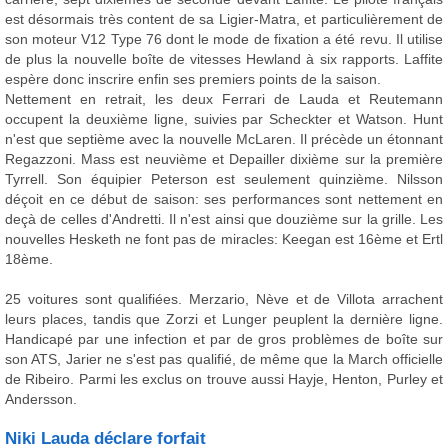
est désormais très content de sa Ligier-Matra, et particulièrement de
son moteur V12 Type 76 dont le mode de fixation a été revu. Il utilise
de plus la nouvelle boîte de vitesses Hewland à six rapports. Laffite
espère donc inscrire enfin ses premiers points de la saison.
Nettement en retrait, les deux Ferrari de Lauda et Reutemann
occupent la deuxième ligne, suivies par Scheckter et Watson. Hunt
n'est que septième avec la nouvelle McLaren. Il précède un étonnant
Regazzoni. Mass est neuvième et Depailler dixième sur la première
Tyrrell. Son équipier Peterson est seulement quinzième. Nilsson
déçoit en ce début de saison: ses performances sont nettement en
deçà de celles d'Andretti. Il n'est ainsi que douzième sur la grille. Les
nouvelles Hesketh ne font pas de miracles: Keegan est 16ème et Ertl
18ème.
25 voitures sont qualifiées. Merzario, Nève et de Villota arrachent
leurs places, tandis que Zorzi et Lunger peuplent la dernière ligne.
Handicapé par une infection et par de gros problèmes de boîte sur
son ATS, Jarier ne s'est pas qualifié, de même que la March officielle
de Ribeiro. Parmi les exclus on trouve aussi Hayje, Henton, Purley et
Andersson.
Niki Lauda déclare forfait