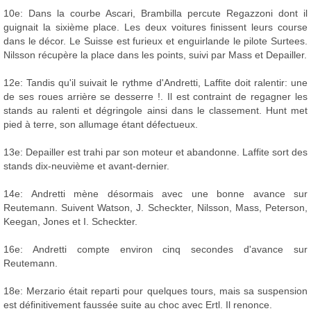
10e: Dans la courbe Ascari, Brambilla percute Regazzoni dont il
guignait la sixième place. Les deux voitures finissent leurs course
dans le décor. Le Suisse est furieux et enguirlande le pilote Surtees.
Nilsson récupère la place dans les points, suivi par Mass et Depailler.
12e: Tandis qu'il suivait le rythme d'Andretti, Laffite doit ralentir: une
de ses roues arrière se desserre !. Il est contraint de regagner les
stands au ralenti et dégringole ainsi dans le classement. Hunt met
pied à terre, son allumage étant défectueux.
13e: Depailler est trahi par son moteur et abandonne. Laffite sort des
stands dix-neuvième et avant-dernier.
14e: Andretti mène désormais avec une bonne avance sur
Reutemann. Suivent Watson, J. Scheckter, Nilsson, Mass, Peterson,
Keegan, Jones et I. Scheckter.
16e: Andretti compte environ cinq secondes d'avance sur
Reutemann.
18e: Merzario était reparti pour quelques tours, mais sa suspension
est définitivement faussée suite au choc avec Ertl. Il renonce.