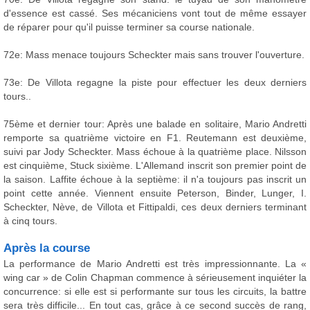
d'essence est cassé. Ses mécaniciens vont tout de même essayer
de réparer pour qu'il puisse terminer sa course nationale.
72e: Mass menace toujours Scheckter mais sans trouver l'ouverture.
73e: De Villota regagne la piste pour effectuer les deux derniers
tours..
75ème et dernier tour: Après une balade en solitaire, Mario Andretti
remporte sa quatrième victoire en F1. Reutemann est deuxième,
suivi par Jody Scheckter. Mass échoue à la quatrième place. Nilsson
est cinquième, Stuck sixième. L'Allemand inscrit son premier point de
la saison. Laffite échoue à la septième: il n'a toujours pas inscrit un
point cette année. Viennent ensuite Peterson, Binder, Lunger, I.
Scheckter, Nève, de Villota et Fittipaldi, ces deux derniers terminant
à cinq tours.
Après la course
La performance de Mario Andretti est très impressionnante. La «
wing car » de Colin Chapman commence à sérieusement inquiéter la
concurrence: si elle est si performante sur tous les circuits, la battre
sera très difficile... En tout cas, grâce à ce second succès de rang,