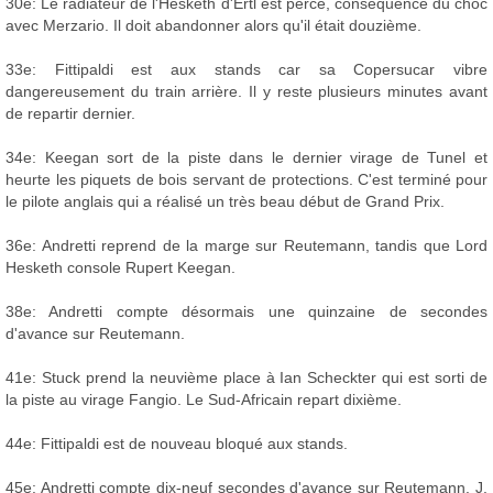
30e: Le radiateur de l'Hesketh d'Ertl est percé, conséquence du choc
avec Merzario. Il doit abandonner alors qu'il était douzième.
33e: Fittipaldi est aux stands car sa Copersucar vibre
dangereusement du train arrière. Il y reste plusieurs minutes avant
de repartir dernier.
34e: Keegan sort de la piste dans le dernier virage de Tunel et
heurte les piquets de bois servant de protections. C'est terminé pour
le pilote anglais qui a réalisé un très beau début de Grand Prix.
36e: Andretti reprend de la marge sur Reutemann, tandis que Lord
Hesketh console Rupert Keegan.
38e: Andretti compte désormais une quinzaine de secondes
d'avance sur Reutemann.
41e: Stuck prend la neuvième place à Ian Scheckter qui est sorti de
la piste au virage Fangio. Le Sud-Africain repart dixième.
44e: Fittipaldi est de nouveau bloqué aux stands.
45e: Andretti compte dix-neuf secondes d'avance sur Reutemann. J.