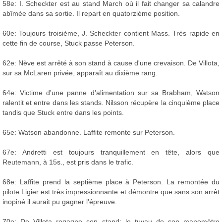
58e: I. Scheckter est au stand March où il fait changer sa calandre
abîmée dans sa sortie. Il repart en quatorzième position.
60e: Toujours troisième, J. Scheckter contient Mass. Très rapide en
cette fin de course, Stuck passe Peterson.
62e: Nève est arrêté à son stand à cause d'une crevaison. De Villota,
sur sa McLaren privée, apparaît au dixième rang.
64e: Victime d'une panne d'alimentation sur sa Brabham, Watson
ralentit et entre dans les stands. Nilsson récupère la cinquième place
tandis que Stuck entre dans les points.
65e: Watson abandonne. Laffite remonte sur Peterson.
67e: Andretti est toujours tranquillement en tête, alors que
Reutemann, à 15s., est pris dans le trafic.
68e: Laffite prend la septième place à Peterson. La remontée du
pilote Ligier est très impressionnante et démontre que sans son arrêt
inopiné il aurait pu gagner l'épreuve.
70e: De Villota regagne son stand: le tuyau de son manomètre