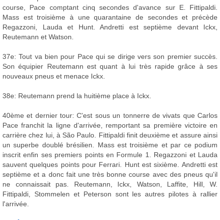
course, Pace comptant cinq secondes d'avance sur E. Fittipaldi.
Mass est troisième à une quarantaine de secondes et précède
Regazzoni, Lauda et Hunt. Andretti est septième devant Ickx,
Reutemann et Watson.
37e: Tout va bien pour Pace qui se dirige vers son premier succès.
Son équipier Reutemann est quant à lui très rapide grâce à ses
nouveaux pneus et menace Ickx.
38e: Reutemann prend la huitième place à Ickx.
40ème et dernier tour: C'est sous un tonnerre de vivats que Carlos
Pace franchit la ligne d'arrivée, remportant sa première victoire en
carrière chez lui, à São Paulo. Fittipaldi finit deuxième et assure ainsi
un superbe doublé brésilien. Mass est troisième et par ce podium
inscrit enfin ses premiers points en Formule 1. Regazzoni et Lauda
sauvent quelques points pour Ferrari. Hunt est sixième. Andretti est
septième et a donc fait une très bonne course avec des pneus qu'il
ne connaissait pas. Reutemann, Ickx, Watson, Laffite, Hill, W.
Fittipaldi, Stommelen et Peterson sont les autres pilotes à rallier
l'arrivée.