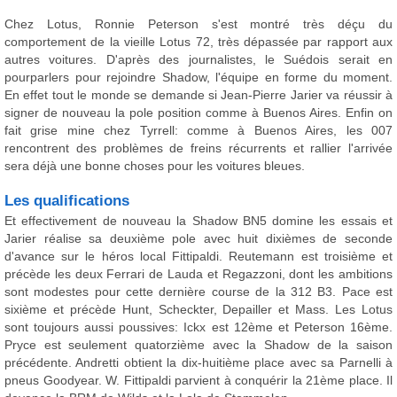
Chez Lotus, Ronnie Peterson s'est montré très déçu du
comportement de la vieille Lotus 72, très dépassée par rapport aux
autres voitures. D'après des journalistes, le Suédois serait en
pourparlers pour rejoindre Shadow, l'équipe en forme du moment.
En effet tout le monde se demande si Jean-Pierre Jarier va réussir à
signer de nouveau la pole position comme à Buenos Aires. Enfin on
fait grise mine chez Tyrrell: comme à Buenos Aires, les 007
rencontrent des problèmes de freins récurrents et rallier l'arrivée
sera déjà une bonne choses pour les voitures bleues.
Les qualifications
Et effectivement de nouveau la Shadow BN5 domine les essais et
Jarier réalise sa deuxième pole avec huit dixièmes de seconde
d'avance sur le héros local Fittipaldi. Reutemann est troisième et
précède les deux Ferrari de Lauda et Regazzoni, dont les ambitions
sont modestes pour cette dernière course de la 312 B3. Pace est
sixième et précède Hunt, Scheckter, Depailler et Mass. Les Lotus
sont toujours aussi poussives: Ickx est 12ème et Peterson 16ème.
Pryce est seulement quatorzième avec la Shadow de la saison
précédente. Andretti obtient la dix-huitième place avec sa Parnelli à
pneus Goodyear. W. Fittipaldi parvient à conquérir la 21ème place. Il