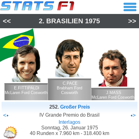
<<
2.
BRASILIEN
1975
>>
C.PACE
E.FITTIPALDI
Brabham Ford
McLaren Ford Cosworth
Cosworth
J.MASS
McLaren Ford Cosworth
252.
Großer Preis
<•
IV Grande Premio do Brasil
•>
Interlagos
Sonntag, 26. Januar 1975
40 Runden x 7.960 km - 318.400 km