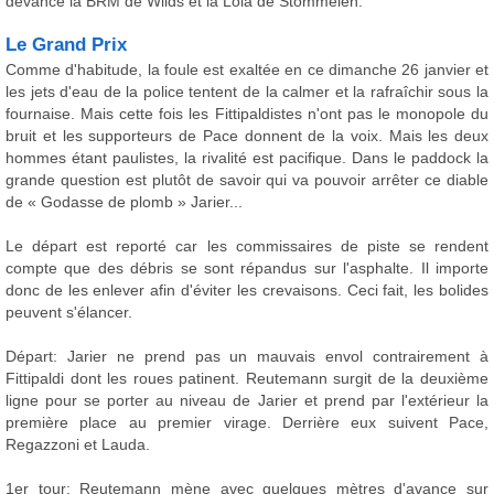
devance la BRM de Wilds et la Lola de Stommelen.
Le Grand Prix
Comme d'habitude, la foule est exaltée en ce dimanche 26 janvier et
les jets d'eau de la police tentent de la calmer et la rafraîchir sous la
fournaise. Mais cette fois les Fittipaldistes n'ont pas le monopole du
bruit et les supporteurs de Pace donnent de la voix. Mais les deux
hommes étant paulistes, la rivalité est pacifique. Dans le paddock la
grande question est plutôt de savoir qui va pouvoir arrêter ce diable
de « Godasse de plomb » Jarier...
Le départ est reporté car les commissaires de piste se rendent
compte que des débris se sont répandus sur l'asphalte. Il importe
donc de les enlever afin d'éviter les crevaisons. Ceci fait, les bolides
peuvent s'élancer.
Départ: Jarier ne prend pas un mauvais envol contrairement à
Fittipaldi dont les roues patinent. Reutemann surgit de la deuxième
ligne pour se porter au niveau de Jarier et prend par l'extérieur la
première place au premier virage. Derrière eux suivent Pace,
Regazzoni et Lauda.
1er tour: Reutemann mène avec quelques mètres d'avance sur