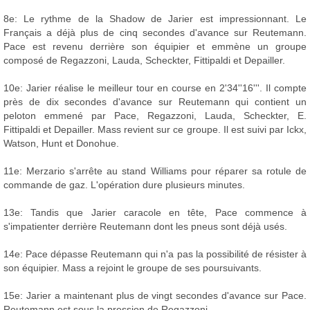
8e: Le rythme de la Shadow de Jarier est impressionnant. Le
Français a déjà plus de cinq secondes d'avance sur Reutemann.
Pace est revenu derrière son équipier et emmène un groupe
composé de Regazzoni, Lauda, Scheckter, Fittipaldi et Depailler.
10e: Jarier réalise le meilleur tour en course en 2'34''16'''. Il compte
près de dix secondes d'avance sur Reutemann qui contient un
peloton emmené par Pace, Regazzoni, Lauda, Scheckter, E.
Fittipaldi et Depailler. Mass revient sur ce groupe. Il est suivi par Ickx,
Watson, Hunt et Donohue.
11e: Merzario s'arrête au stand Williams pour réparer sa rotule de
commande de gaz. L'opération dure plusieurs minutes.
13e: Tandis que Jarier caracole en tête, Pace commence à
s'impatienter derrière Reutemann dont les pneus sont déjà usés.
14e: Pace dépasse Reutemann qui n'a pas la possibilité de résister à
son équipier. Mass a rejoint le groupe de ses poursuivants.
15e: Jarier a maintenant plus de vingt secondes d'avance sur Pace.
Reutemann est sous la pression de Regazzoni.