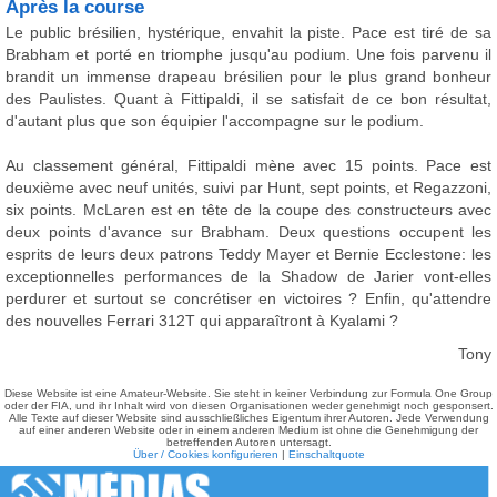
Après la course
Le public brésilien, hystérique, envahit la piste. Pace est tiré de sa
Brabham et porté en triomphe jusqu'au podium. Une fois parvenu il
brandit un immense drapeau brésilien pour le plus grand bonheur
des Paulistes. Quant à Fittipaldi, il se satisfait de ce bon résultat,
d'autant plus que son équipier l'accompagne sur le podium.
Au classement général, Fittipaldi mène avec 15 points. Pace est
deuxième avec neuf unités, suivi par Hunt, sept points, et Regazzoni,
six points. McLaren est en tête de la coupe des constructeurs avec
deux points d'avance sur Brabham. Deux questions occupent les
esprits de leurs deux patrons Teddy Mayer et Bernie Ecclestone: les
exceptionnelles performances de la Shadow de Jarier vont-elles
perdurer et surtout se concrétiser en victoires ? Enfin, qu'attendre
des nouvelles Ferrari 312T qui apparaîtront à Kyalami ?
Tony
Diese Website ist eine Amateur-Website. Sie steht in keiner Verbindung zur Formula One Group
oder der FIA, und ihr Inhalt wird von diesen Organisationen weder genehmigt noch gesponsert.
Alle Texte auf dieser Website sind ausschließliches Eigentum ihrer Autoren. Jede Verwendung
auf einer anderen Website oder in einem anderen Medium ist ohne die Genehmigung der
betreffenden Autoren untersagt.
Über / Cookies konfigurieren
|
Einschaltquote