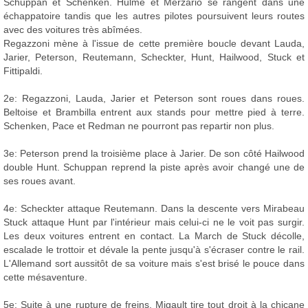
Schuppan et Schenken. Hulme et Merzario se rangent dans une
échappatoire tandis que les autres pilotes poursuivent leurs routes
avec des voitures très abîmées.
Regazzoni mène à l'issue de cette première boucle devant Lauda,
Jarier, Peterson, Reutemann, Scheckter, Hunt, Hailwood, Stuck et
Fittipaldi.
2e: Regazzoni, Lauda, Jarier et Peterson sont roues dans roues.
Beltoise et Brambilla entrent aux stands pour mettre pied à terre.
Schenken, Pace et Redman ne pourront pas repartir non plus.
3e: Peterson prend la troisième place à Jarier. De son côté Hailwood
double Hunt. Schuppan reprend la piste après avoir changé une de
ses roues avant.
4e: Scheckter attaque Reutemann. Dans la descente vers Mirabeau
Stuck attaque Hunt par l'intérieur mais celui-ci ne le voit pas surgir.
Les deux voitures entrent en contact. La March de Stuck décolle,
escalade le trottoir et dévale la pente jusqu'à s'écraser contre le rail.
L'Allemand sort aussitôt de sa voiture mais s'est brisé le pouce dans
cette mésaventure.
5e: Suite à une rupture de freins, Migault tire tout droit à la chicane