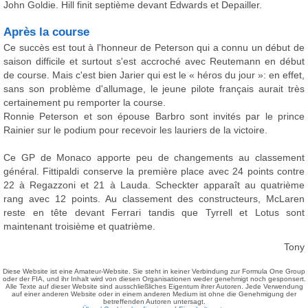
John Goldie. Hill finit septième devant Edwards et Depailler.
Après la course
Ce succès est tout à l'honneur de Peterson qui a connu un début de
saison difficile et surtout s'est accroché avec Reutemann en début
de course. Mais c'est bien Jarier qui est le « héros du jour »: en effet,
sans son problème d'allumage, le jeune pilote français aurait très
certainement pu remporter la course.
Ronnie Peterson et son épouse Barbro sont invités par le prince
Rainier sur le podium pour recevoir les lauriers de la victoire.
Ce GP de Monaco apporte peu de changements au classement
général. Fittipaldi conserve la première place avec 24 points contre
22 à Regazzoni et 21 à Lauda. Scheckter apparaît au quatrième
rang avec 12 points. Au classement des constructeurs, McLaren
reste en tête devant Ferrari tandis que Tyrrell et Lotus sont
maintenant troisième et quatrième.
Tony
Diese Website ist eine Amateur-Website. Sie steht in keiner Verbindung zur Formula One Group
oder der FIA, und ihr Inhalt wird von diesen Organisationen weder genehmigt noch gesponsert.
Alle Texte auf dieser Website sind ausschließliches Eigentum ihrer Autoren. Jede Verwendung
auf einer anderen Website oder in einem anderen Medium ist ohne die Genehmigung der
betreffenden Autoren untersagt.