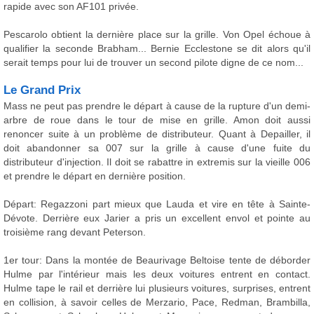
rapide avec son AF101 privée.
Pescarolo obtient la dernière place sur la grille. Von Opel échoue à
qualifier la seconde Brabham... Bernie Ecclestone se dit alors qu'il
serait temps pour lui de trouver un second pilote digne de ce nom...
Le Grand Prix
Mass ne peut pas prendre le départ à cause de la rupture d'un demi-
arbre de roue dans le tour de mise en grille. Amon doit aussi
renoncer suite à un problème de distributeur. Quant à Depailler, il
doit abandonner sa 007 sur la grille à cause d'une fuite du
distributeur d'injection. Il doit se rabattre in extremis sur la vieille 006
et prendre le départ en dernière position.
Départ: Regazzoni part mieux que Lauda et vire en tête à Sainte-
Dévote. Derrière eux Jarier a pris un excellent envol et pointe au
troisième rang devant Peterson.
1er tour: Dans la montée de Beaurivage Beltoise tente de déborder
Hulme par l'intérieur mais les deux voitures entrent en contact.
Hulme tape le rail et derrière lui plusieurs voitures, surprises, entrent
en collision, à savoir celles de Merzario, Pace, Redman, Brambilla,