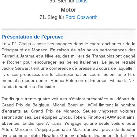
55. Sieg für
Lotus
Motor
71. Sieg für
Ford Cosworth
Présentation de l'épreuve
Le « F1 Circus » pose ses bagages dans le cadre enchanteur de la
Principauté de Monaco. En raison de très belles performances des
Ferrari à Jarama et à Nivelles, des milliers de Transalpins ont gagné
le Rocher pour encourager les belles italiennes. Le jeune retraité
Jackie Stewart tient une conférence de presse au cours de laquelle il
livre ses pronostics sur le championnat en cours. Selon lui le titre
mondial se jouera entre Ronnie Peterson et Emerson Fittipaldi, Niki
Lauda tenant lieu d'outsider.
Tandis que trente-quatre voitures s'étaient présentées au départ du
Grand Prix de Belgique, Michel Boeri et l'ACM limitent le nombre
d'entrants au Grand Prix de Monaco. Seules vingt-sept voitures
seront admises. Les équipes Lyncar, Token, Finotto et AAW sont ainsi
absentes, tandis que Williams n'engage qu'une seule voiture pour
Arturo Merzario. L'équipe japonaise Maki, qui avait prévu de débuter
avec comme pilote Howden Ganley, déclare finalement forfait. En