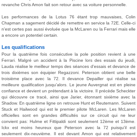
revanche Chris Amon fait son retour avec sa voiture personnelle.
Les performances de la Lotus 76 étant trop mauvaises, Colin
Chapman a sagement décidé de remettre en service la 72E. Celle-ci
n'est certes pas aussi évoluée que la McLaren ou la Ferrari mais elle
a encore un potentiel certain.
Les qualifications
Pour la quatrième fois consécutive la pole position revient à une
Ferrari. Malgré un accident à la Piscine lors des essais du jeudi,
Lauda réalise le meilleur temps des séances d'essais et devance de
trois dixièmes son équipier Regazzoni. Peterson obtient une belle
troisième place avec la 72. Il devance Depailler qui réalise sa
meilleure qualification jusqu'alors. Le jeune Auvergnat est en pleine
confiance et devient un prétendant à la victoire. Il précède Scheckter
qui découvre ce tracé, ainsi que Jarier, étonnant sixième avec la
Shadow. En quatrième ligne on retrouve Hunt et Reutemann. Suivent
Stuck et Hailwood qui est le premier pilote McLaren. Les McLaren
officielles sont en grandes difficultés sur ce circuit qui ne leur
convient pas: Hulme et Fittipaldi sont seulement 12ème et 13ème.
Ickx est moins heureux que Peterson avec la 72 puisqu'il est
seulement dix-neuvième. Il est devant Amon qui est relativement