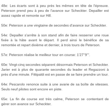
48e: Les écarts sont à peu près les mêmes en tête de l'épreuve.
Peterson prend peu à peu de l'avance sur Scheckter. Depailler est
assez rapide et remonte sur Hill.
50e: Peterson a une vingtaine de secondes d'avance sur Scheckter.
54e: Depailler s'arrête à son stand afin de faire resserrer une roue
fixée à la hâte avant le départ. Il perd ainsi le bénéfice de sa
remontée et repart dixième et dernier, à trois tours de Peterson.
57e: Peterson réalise le meilleur tour en course: 1'27''9'''.
60e: Vingt-cinq secondes séparent désormais Peterson et Scheckter.
Jarier est à plus de quarante secondes du leader et Regazzoni à
près d'une minute. Fittipaldi est en passe de se faire prendre un tour.
64e: Pescarolo renonce suite à une avarie de sa boîte de vitesses.
Seuls neuf pilotes sont encore en piste.
65e: La fin de course est très calme, Peterson se contentant de
gérer son avance sur Scheckter.