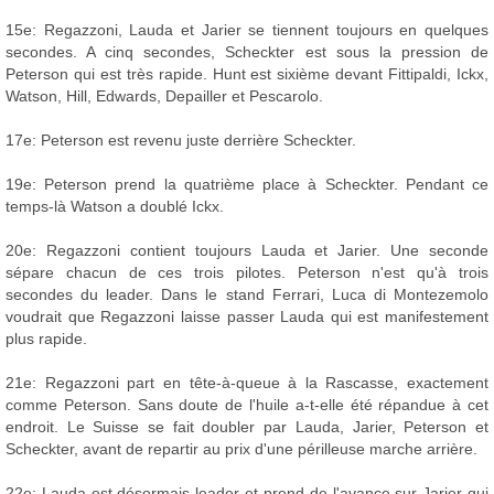
15e: Regazzoni, Lauda et Jarier se tiennent toujours en quelques
secondes. A cinq secondes, Scheckter est sous la pression de
Peterson qui est très rapide. Hunt est sixième devant Fittipaldi, Ickx,
Watson, Hill, Edwards, Depailler et Pescarolo.
17e: Peterson est revenu juste derrière Scheckter.
19e: Peterson prend la quatrième place à Scheckter. Pendant ce
temps-là Watson a doublé Ickx.
20e: Regazzoni contient toujours Lauda et Jarier. Une seconde
sépare chacun de ces trois pilotes. Peterson n'est qu'à trois
secondes du leader. Dans le stand Ferrari, Luca di Montezemolo
voudrait que Regazzoni laisse passer Lauda qui est manifestement
plus rapide.
21e: Regazzoni part en tête-à-queue à la Rascasse, exactement
comme Peterson. Sans doute de l'huile a-t-elle été répandue à cet
endroit. Le Suisse se fait doubler par Lauda, Jarier, Peterson et
Scheckter, avant de repartir au prix d'une périlleuse marche arrière.
22e: Lauda est désormais leader et prend de l'avance sur Jarier qui