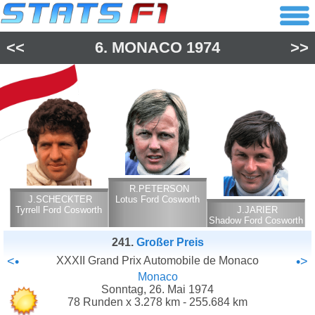
<<
6.
MONACO
1974
>>
R.PETERSON
J.SCHECKTER
Lotus Ford Cosworth
Tyrrell Ford Cosworth
J.JARIER
Shadow Ford Cosworth
241.
Großer Preis
<•
XXXII Grand Prix Automobile de Monaco
•>
Monaco
Sonntag, 26. Mai 1974
78 Runden x 3.278 km - 255.684 km