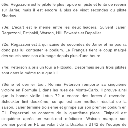
66e: Regazzoni est le pilote le plus rapide en piste et tente de revenir
sur Jarier, mais il est encore à plus de vingt secondes du pilote
Shadow.
70e: L'écart est le même entre les deux leaders. Suivent Jarier,
Regazzoni, Fittipaldi, Watson, Hill, Edwards et Depailler.
72e: Regazzoni est à quinzaine de secondes de Jarier et ne pourra
donc pas lui contester le podium. Le Français tient le coup malgré
des soucis avec son allumage depuis plus d'une heure.
74e: Peterson a pris un tour à Fittipaldi. Désormais seuls trois pilotes
sont dans le même tour que lui.
78ème et dernier tour: Ronnie Peterson remporte sa cinquième
victoire en Formule 1 dans les rues de Monte-Carlo. Il prouve ainsi
que la bonne vieille Lotus 72 a encore des forces à revendre.
Scheckter finit deuxième, ce qui est son meilleur résultat de la
saison. Jarier termine troisième et grimpe sur son premier podium en
F1. Regazzoni se contente de la quatrième place. Fittipaldi est
cinquième après un week-end médiocre. Watson marque son
premier point en F1 au volant de la Brabham BT42 de l'équipe de