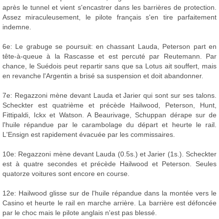
après le tunnel et vient s'encastrer dans les barrières de protection.
Assez miraculeusement, le pilote français s'en tire parfaitement
indemne.
6e: Le grabuge se poursuit: en chassant Lauda, Peterson part en
tête-à-queue à la Rascasse et est percuté par Reutemann. Par
chance, le Suédois peut repartir sans que sa Lotus ait souffert, mais
en revanche l'Argentin a brisé sa suspension et doit abandonner.
7e: Regazzoni mène devant Lauda et Jarier qui sont sur ses talons.
Scheckter est quatrième et précède Hailwood, Peterson, Hunt,
Fittipaldi, Ickx et Watson. A Beaurivage, Schuppan dérape sur de
l'huile répandue par le carambolage du départ et heurte le rail.
L'Ensign est rapidement évacuée par les commissaires.
10e: Regazzoni mène devant Lauda (0.5s.) et Jarier (1s.). Scheckter
est à quatre secondes et précède Hailwood et Peterson. Seules
quatorze voitures sont encore en course.
12e: Hailwood glisse sur de l'huile répandue dans la montée vers le
Casino et heurte le rail en marche arrière. La barrière est défoncée
par le choc mais le pilote anglais n'est pas blessé.