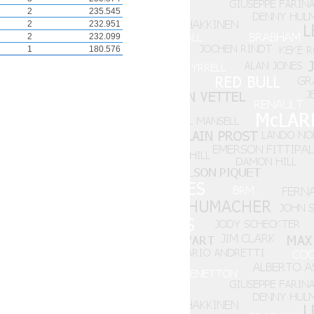
2
235.545
2
232.951
2
232.099
1
180.576