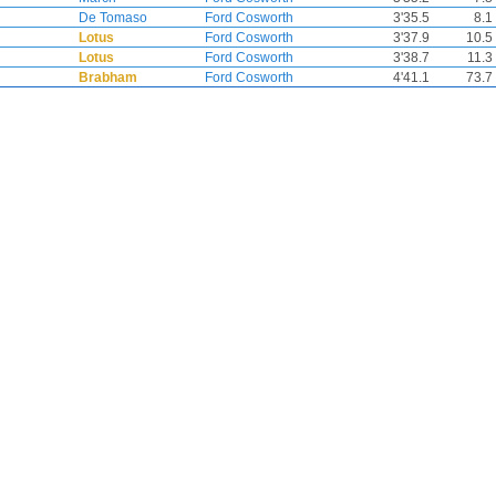
De Tomaso
Ford Cosworth
3'35.5
8.1
Lotus
Ford Cosworth
3'37.9
10.5
Lotus
Ford Cosworth
3'38.7
11.3
Brabham
Ford Cosworth
4'41.1
73.7