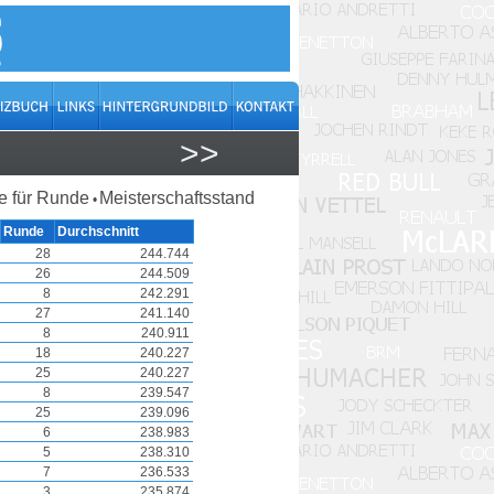
>>
 für Runde
Meisterschaftsstand
•
Runde
Durchschnitt
28
244.744
26
244.509
8
242.291
27
241.140
8
240.911
18
240.227
25
240.227
8
239.547
25
239.096
6
238.983
5
238.310
7
236.533
3
235.874