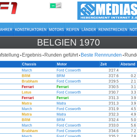
OFF
ON
BELGIEN 1970
ufstellung
Ergebnis
Runden geführt
Beste Rennrunden
Runde
•
•
•
•
Chassis
Motor
Zeit
Abstand
March
Ford Cosworth
3'27.4
BRM
BRM
3'27.6
0.2
Brabham
Ford Cosworth
3'29.5
2.1
Ferrari
Ferrari
3'30.5
3.1
Lotus
Ford Cosworth
3'30.7
3.3
Ferrari
Ferrari
3'31.3
3.9
Matra
Matra
3'31.3
3.9
March
Ford Cosworth
3'31.9
4.5
Matra
Matra
3'32.3
4.9
BRM
BRM
3'32.4
5.0
March
Ford Cosworth
3'33.0
5.6
Brabham
Ford Cosworth
3'34.6
7.2
March
Ford Cosworth
3'35.2
7.8