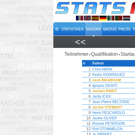
<<
Teilnehmer
Qualifikation
Starta
•
•
n
Fahrer
1
Chris AMON
2
Pedro RODRIGUEZ
3
Jack BRABHAM
4
Ignazio GIUNTI
5
Jochen RINDT
6
Jacky ICKX
7
Jean-Pierre BELTOISE
8
Jackie STEWART
9
Henri PESCAROLO
10
Jackie OLIVER
11
Ronnie PETERSON
12
Rolf STOMMELEN
13
Jo SIFFERT